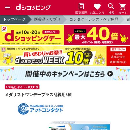
閲覧履歴
お気に入り
検索
カート
トップページ
医薬品・サプリ
コンタクトレンズ・ケア用品
8/9 時点_ポイント最大11倍
メダリストワンデープラス乱視用6箱