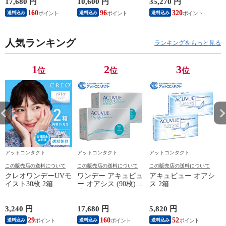
17,680 円
10,600 円
35,270 円
5
160
96
320
送料込み
送料込み
送料込み
人気ランキング
ランキングをもっと見る
1
2
3
位
位
位
アットコンタクト
アットコンタクト
アットコンタクト
この販売店の送料について
この販売店の送料について
この販売店の送料について
クレオワンデーUVモ
ワンデー アキュビュ
アキュビュー オアシ
イスト30枚 2箱
ー オアシス (90枚) 2
ス 2箱
箱
3,240 円
17,680 円
5,820 円
1
29
160
52
送料込み
送料込み
送料込み