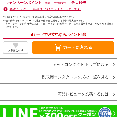
+キャンペーンポイント
最大10倍
（期間・用途限定）
各キャンペーン詳細およびエントリーはこちら
※たまるdポイントはポイント支払を除く商品代金(税抜)の1％です。
※
表示倍率は各キャンペーンの適用条件を全て満たした場合の最大倍率です。
各キャンペーンの適用状況によっては、ポイントの進呈数・付与倍率が最大倍率より少なくなる場合が
ございます。
dカードでお支払ならポイント3倍
shopping_cart
カートに入れる
お気に入り
アットコンタクト トップに戻る
乱視用コンタクトレンズの一覧を見る
商品レビューを投稿するには