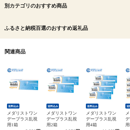
別カテゴリのおすすめ商品
ふるさと納税百選のおすすめ返礼品
関連商品
送料込み
送料込み
送料込み
送
メダリストワン
メダリストワン
メダリストワン
メ
デープラス乱視
デープラス乱視
デープラス乱視
デ
用1箱
用2箱
用4箱
用