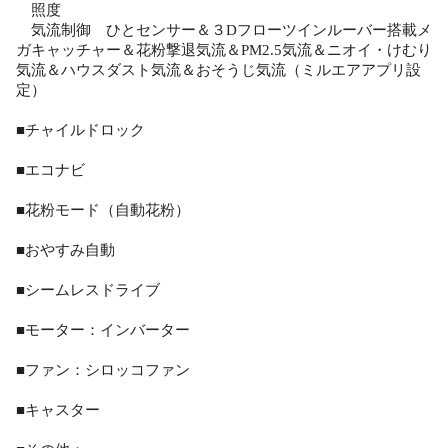
照度
気流制御 ひとセンサー＆３Dフローツインルーバー搭載メ
ガキャッチャー＆花粉撃退気流＆PM2.5気流＆ニオイ・けむり
気流＆ハウスダスト気流＆おそうじ気流（ミルエアアプリ設
定）
■チャイルドロック
■エコナビ
■花粉モード（自動花粉）
■おやすみ自動
■シームレスドライブ
■モーター：インバーター
■ファン：シロッコファン
■キャスター