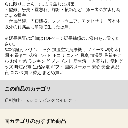
らに限りません。)により生じた損害。
・盗難、紛失・置忘れ、詐欺・横領など、第三者の加害行為
による損害。
・付属品類、周辺機器、ソフトウェア、アクセサリー等本体
以外の付属品に単独で生じた故障。
※延長保証の詳細はTOPページ延長補償のご案内をご覧くだ
さい。
5年保証付 パナソニック 加湿空気清浄機 ナノイーX 48兆 木目
調 40畳まで 花粉 ペット ホコリ ニオイ 脱臭 加湿器 最新モデ
ル おすすめ ランキング プレゼント 新生活 一人暮らし 便利グ
ッズ 時短家電 生活家電 ギフト 国内メーカー 安心 安全 高品
質 コスパ 買い替え まとめ買い
この商品のカテゴリ
送料無料
dショッピングダイレクト
同カテゴリのおすすめ商品