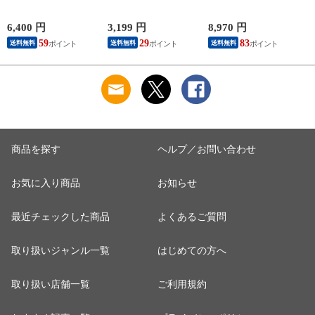
カリ 10kg(5kg×2袋)
Type-C 最大45W 高速
潟県 魚沼産 コシヒ
まとめ買い 長期保存
充電 異常検知機能
カリ 10kg(5kg×2袋)
可能 防虫対策 白米
iPhone Android
まとめ買い 田中米穀
6,400 円
3,199 円
8,970 円
4
精米 お米 コメ 家計
Nintendo Switch スイ
精米HACCP認定の高
59
29
83
送料無料
送料無料
送料無料
応援米 送料無料
ッチ対応 AMD39027
品質管理 白米 精米
お米 コメ
商品を探す
ヘルプ／お問い合わせ
お気に入り商品
お知らせ
最近チェックした商品
よくあるご質問
取り扱いジャンル一覧
はじめての方へ
取り扱い店舗一覧
ご利用規約