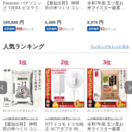
Panasonic パナソニッ
【最短出荷】 神明
令和7年産 五ツ星お
ク VIERA ビエラ 55
匠の米つくり コシヒ
米マイスター厳選 新
型 液晶テレビ 4K対
カリ 10kg(5kg×2袋)
潟県 魚沼産 コシヒ
応 W90A Fire TV
まとめ買い 長期保存
カリ 10kg(5kg×2袋)
Youtube Netflix 【配
可能 防虫対策 白米
まとめ買い 田中米穀
109,800 円
6,400 円
8,970 円
6
送のみ 設置なし 軒
精米 お米 コメ 家計
精米HACCP認定の高
998
59
83
送料無料
送料無料
送料無料
先渡し】 ［正規取扱
応援米 送料無料
品質管理 白米 精米
N
店］ TV-55W90A
お米 コメ
人気ランキング
ランキングをもっと見る
1
2
3
位
位
位
dショッピングダイレクト
dショッピングダイレクト
dショッピングダイレクト
この販売店の送料について
この販売店の送料について
この販売店の送料について
【最短出荷】 神明
NTTドコモ ドコモ純
令和7年産 五ツ星お
匠の米つくり コシヒ
正 ACアダプタ 08
米マイスター厳選 新