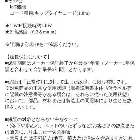
■その他：
IoT機能
コード種類:キャプタイヤコード(1.8m)
★1 WiFi接続時約2.0W
★2 高感度（0.3＆mu;m）
※詳細は公式HPをご確認ください。
【延長保証について】
■保証期間はメーカー保証終了から最長4年間（メーカー1年保
証と合わせて合計最長5年間）となります。
■保証は「正常使用に対して生じた故障」に限り有効です。
※対象商品の正常な使用状態（取扱説明書本体貼付ラベル等
に記載の注意書等がある場合は、それらに従った使用状態）
において、部品、材料または製造上の問題等により生じた故
障をいいます。
■保証の対象とならない主なケース
・(落下や水ぬれ、ペットのいたずらなど)お客さまの故意また
は過失により生じた一切の損害
・天災または不可抗力(地震、噴火及び津波を含みますがこれ