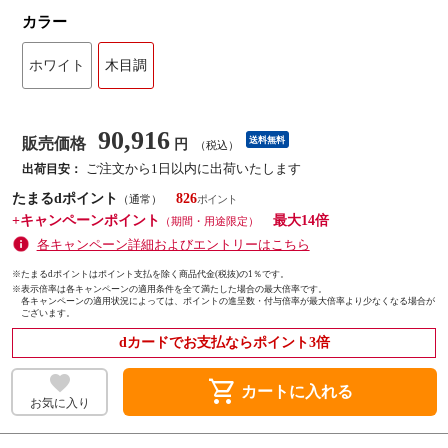
カラー
ホワイト
木目調
90,916
販売価格
送料無料
円
（税込）
ご注文から1日以内に出荷いたします
出荷目安：
たまるdポイント
826
（通常）
+キャンペーンポイント
最大14倍
（期間・用途限定）
各キャンペーン詳細およびエントリーはこちら
※たまるdポイントはポイント支払を除く商品代金(税抜)の1％です。
※
表示倍率は各キャンペーンの適用条件を全て満たした場合の最大倍率です。
各キャンペーンの適用状況によっては、ポイントの進呈数・付与倍率が最大倍率より少なくなる場合が
ございます。
dカードでお支払ならポイント3倍
shopping_cart
カートに入れる
お気に入り