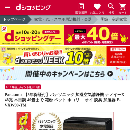
閲覧履歴
お気に入り
検索
カート
トップページ
家電・PC・スマホ周辺機器・楽器
季節・空調家電
8/10 時点_ポイント最大15倍
Panasonic 【5年保証付】パナソニック 加湿空気清浄機 ナノイーX
48兆 木目調 40畳まで 花粉 ペット ホコリ ニオイ 脱臭 加湿器 F-
VXW90-TM