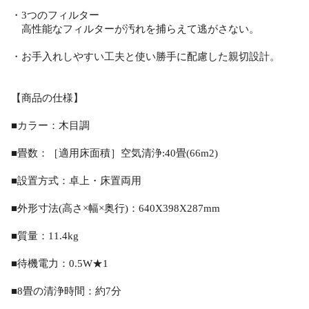
・3つのフィルター
高性能なフィルターが汚れを捕らえて逃がさない。
・お手入れしやすい工夫と使い勝手に配慮した親切設計。
【商品の仕様】
■カラー：木目調
■畳数：［適用床面積］空気清浄:40畳(66m2)
■設置方式：卓上・床置両用
■外形寸法(高さ×幅×奥行)：640X398X287mm
■質量：11.4kg
■待機電力：0.5W★1
■8畳の清浄時間：約7分