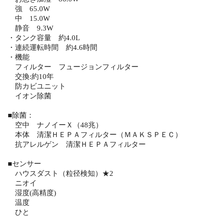
強 65.0W
中 15.0W
静音 9.3W
・タンク容量 約4.0L
・連続運転時間 約4.6時間
・機能
フィルター フュージョンフィルター
交換:約10年
防カビユニット
イオン除菌
■除菌：
空中 ナノイーＸ（48兆）
本体 清潔ＨＥＰＡフィルター（ＭＡＫＳＰＥＣ）
抗アレルゲン 清潔ＨＥＰＡフィルター
■センサー
ハウスダスト（粒径検知）★2
ニオイ
湿度(高精度)
温度
ひと