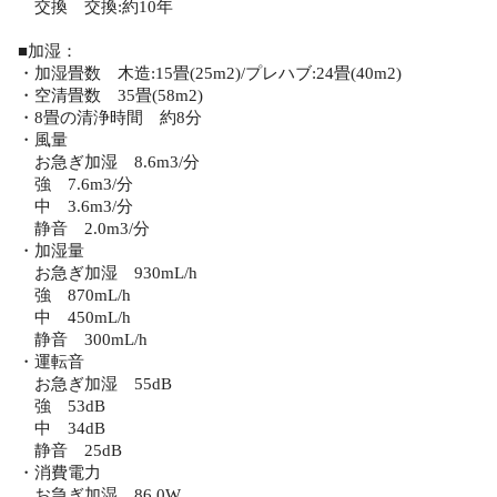
交換 交換:約10年
■加湿：
・加湿畳数 木造:15畳(25m2)/プレハブ:24畳(40m2)
・空清畳数 35畳(58m2)
・8畳の清浄時間 約8分
・風量
お急ぎ加湿 8.6m3/分
強 7.6m3/分
中 3.6m3/分
静音 2.0m3/分
・加湿量
お急ぎ加湿 930mL/h
強 870mL/h
中 450mL/h
静音 300mL/h
・運転音
お急ぎ加湿 55dB
強 53dB
中 34dB
静音 25dB
・消費電力
お急ぎ加湿 86.0W