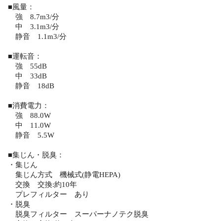
■風量：
強 8.7m3/分
中 3.1m3/分
静音 1.1m3/分
■運転音：
強 55dB
中 33dB
静音 18dB
■消費電力：
強 88.0W
中 11.0W
静音 5.5W
■集じん・脱臭：
・集じん
集じん方式 機械式(静電HEPA)
交換 交換:約10年
プレフィルター あり
・脱臭
脱臭フィルター スーパーナノテク脱臭