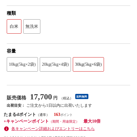
種類
白米
無洗米
容量
10kg(5kg×2袋)
20kg(5kg×4袋)
30kg(5kg×6袋)
17,700
販売価格
送料無料
円
（税込）
ご注文から1日以内に出荷いたします
出荷目安：
たまるdポイント
163
（通常）
+キャンペーンポイント
最大10倍
（期間・用途限定）
各キャンペーン詳細およびエントリーはこちら