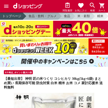
閲覧履歴
お気に入り
検索
カート
トップページ
食品・飲料・グルメ
食品
米・穀類
精米
8/9 時点_ポイント最大11倍
【最短出荷】 神明 匠の米つくり コシヒカリ 30kg(5kg×6袋) まと
め買い 長期保存可能 防虫対策 白米 精米 お米 コメ 家計応援米 送
料無料