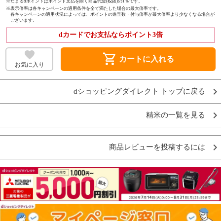
※たまるdポイントはポイント支払を除く商品代金(税抜)の1％です。
※
表示倍率は各キャンペーンの適用条件を全て満たした場合の最大倍率です。
各キャンペーンの適用状況によっては、ポイントの進呈数・付与倍率が最大倍率より少なくなる場合が
ございます。
dカードでお支払ならポイント3倍
shopping_cart
カートに入れる
お気に入り
dショッピングダイレクト トップに戻る
精米の一覧を見る
商品レビューを投稿するには