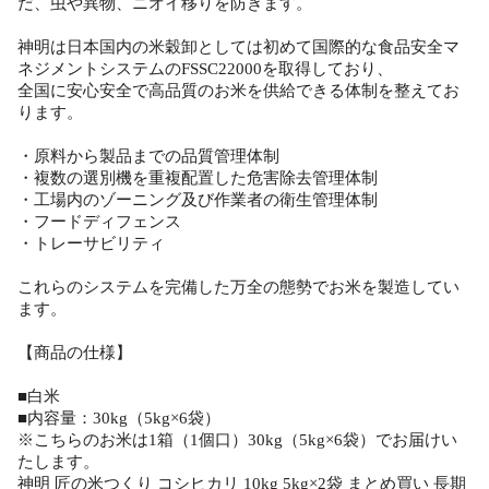
だ、虫や異物、ニオイ移りを防ぎます。
神明は日本国内の米穀卸としては初めて国際的な食品安全マ
ネジメントシステムのFSSC22000を取得しており、
全国に安心安全で高品質のお米を供給できる体制を整えてお
ります。
・原料から製品までの品質管理体制
・複数の選別機を重複配置した危害除去管理体制
・工場内のゾーニング及び作業者の衛生管理体制
・フードディフェンス
・トレーサビリティ
これらのシステムを完備した万全の態勢でお米を製造してい
ます。
【商品の仕様】
■白米
■内容量：30kg（5kg×6袋）
※こちらのお米は1箱（1個口）30kg（5kg×6袋）でお届けい
たします。
神明 匠の米つくり コシヒカリ 10kg 5kg×2袋 まとめ買い 長期