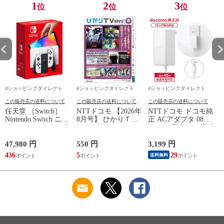
1
2
3
位
位
位
dショッピングダイレクト
dショッピングダイレクト
dショッピングダイレクト
この販売店の送料について
この販売店の送料について
この販売店の送料について
任天堂 ［Switch］
NTTドコモ 【2026年
NTTドコモ ドコモ純
Nintendo Switch ニン
8月号】 ひかりＴＶ
正 ACアダプタ 08
テンドースイッチ 本
ガイド誌
Type-C 最大45W 高速
体 有機ELモデル
充電 異常検知機能
カ
Joy-Con(L)/(R)ホワイ
iPhone Android
47,980 円
550 円
3,199 円
8
ト NSW ホンタイ
Nintendo Switch スイ
436
5
29
送料無料
【送料550円対象品】
ッチ対応 AMD39027
HEG-S-KAAAA