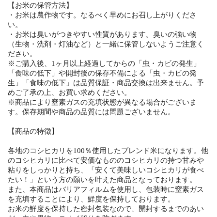
【お米の保管方法】
・お米は農作物です。なるべく早めにお召し上がりくださ
い。
・お米は臭いがつきやすい性質があります。臭いの強い物
（生物・洗剤・灯油など）と一緒に保管しないようご注意く
ださい。
※ご購入後、1ヶ月以上経過してからの「虫・カビの発生」
「食味の低下」や開封後の保存不備による「虫・カビの発
生」「食味の低下」は品質保証・商品交換は出来ません。予
めご了承の上、お買い求めください。
※商品により窒素ガスの充填状態が異なる場合がございま
す。保存期間や商品の品質には問題ございません。
【商品の特徴】
各地のコシヒカリを100％使用したブレンド米になります。他
のコシヒカリに比べて安価なもののコシヒカリの持つ甘みや
粘りをしっかりと持ち、「安くて美味しいコシヒカリが食べ
たい！」という方の願いを叶えた商品となっております。
また、本商品はバリアフィルムを使用し、包装時に窒素ガス
を充填することにより、鮮度を保持しております。
お米の鮮度を保持した密封包装なので、開封するまでのあい