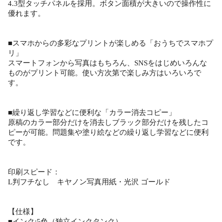
4.3型タッチパネルを採用。ボタン面積が大きいので操作性に
優れます。
■スマホからの多彩なプリントが楽しめる「おうちでスマホプ
リ」
スマートフォンから写真はもちろん、SNSをはじめいろんな
ものがプリント可能。使い方次第で楽しみ方はいろいろで
す。
■繰り返し学習などに便利な「カラー消去コピー」
原稿のカラー部分だけを消去しブラック部分だけを残したコ
ピーが可能。問題集や塗り絵などの繰り返し学習などに便利
です。
印刷スピード：
L判フチなし キヤノン写真用紙・光沢 ゴールド
【仕様】
■インク:5色（独立インクタンク）