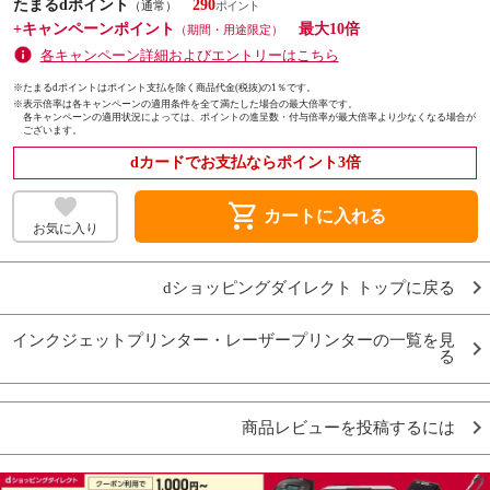
たまるdポイント
290
（通常）
+キャンペーンポイント
最大10倍
（期間・用途限定）
各キャンペーン詳細およびエントリーはこちら
※たまるdポイントはポイント支払を除く商品代金(税抜)の1％です。
※
表示倍率は各キャンペーンの適用条件を全て満たした場合の最大倍率です。
各キャンペーンの適用状況によっては、ポイントの進呈数・付与倍率が最大倍率より少なくなる場合が
ございます。
dカードでお支払ならポイント3倍
shopping_cart
カートに入れる
お気に入り
dショッピングダイレクト トップに戻る
インクジェットプリンター・レーザープリンターの一覧を見
る
商品レビューを投稿するには