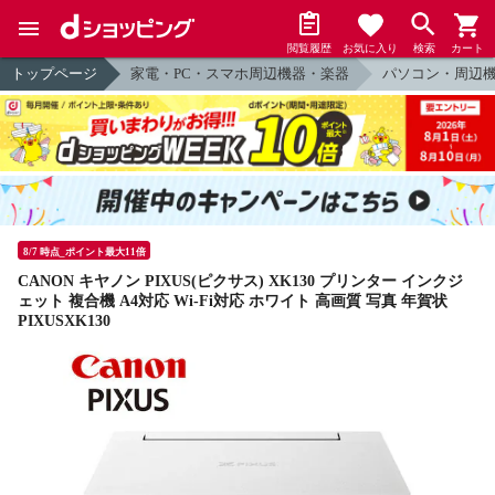
閲覧履歴
お気に入り
検索
カート
トップページ
家電・PC・スマホ周辺機器・楽器
パソコン・周辺
8/7 時点_ポイント最大11倍
CANON キヤノン PIXUS(ピクサス) XK130 プリンター インクジ
ェット 複合機 A4対応 Wi-Fi対応 ホワイト 高画質 写真 年賀状
PIXUSXK130