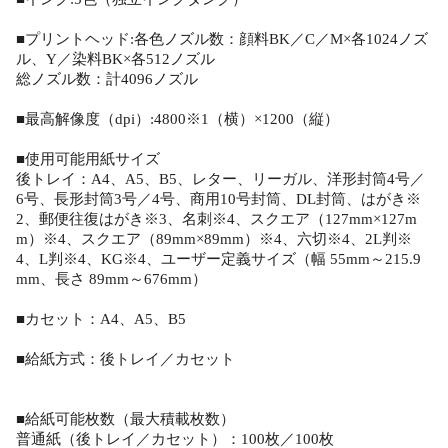
■プリントヘッド:各色ノズル数：顔料BK／C／M×各1024ノズ
ル、Y／染料BK×各512ノズル
総ノズル数：計4096ノズル
■最高解像度（dpi）:4800※1（横）×1200（縦）
■使用可能用紙サイズ
後トレイ：A4、A5、B5、レター、リーガル、洋形封筒4号／
6号、長形封筒3号／4号、商用10号封筒、DL封筒、はがき※
2、郵便往復はがき※3、名刺※4、スクエア（127mm×127m
m）※4、スクエア（89mm×89mm）※4、六切※4、2L判※
4、L判※4、KG※4、ユーザー定義サイズ（幅 55mm～215.9
mm、長さ 89mm～676mm）
■カセット：A4、A5、B5
■給紙方式：後トレイ／カセット
■給紙可能枚数（最大積載枚数）
普通紙（後トレイ／カセット）：100枚／100枚