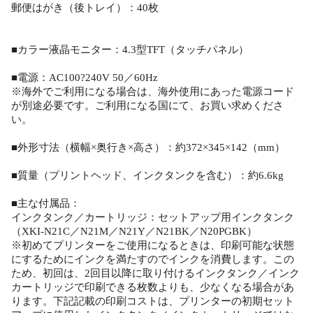
郵便はがき（後トレイ）：40枚
■カラー液晶モニター：4.3型TFT（タッチパネル）
■電源：AC100?240V 50／60Hz
※海外でご利用になる場合は、海外使用にあった電源コード
が別途必要です。ご利用になる国にて、お買い求めくださ
い。
■外形寸法（横幅×奥行き×高さ）：約372×345×142（mm）
■質量（プリントヘッド、インクタンクを含む）：約6.6kg
■主な付属品：
インクタンク／カートリッジ：セットアップ用インクタンク
（XKI-N21C／N21M／N21Y／N21BK／N20PGBK）
※初めてプリンターをご使用になるときは、印刷可能な状態
にするためにインクを満たすのでインクを消費します。この
ため、初回は、2回目以降に取り付けるインクタンク／インク
カートリッジで印刷できる枚数よりも、少なくなる場合があ
ります。下記記載の印刷コストは、プリンターの初期セット