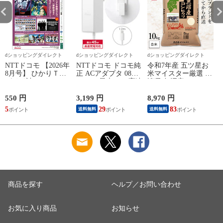
dショッピングダイレクト
dショッピングダイレクト
dショッピングダイレクト
NTTドコモ 【2026年
NTTドコモ ドコモ純
令和7年産 五ツ星お
8月号】 ひかりＴＶ
正 ACアダプタ 08
米マイスター厳選 新
ガイド誌
Type-C 最大45W 高速
潟県 魚沼産 コシヒ
こ
充電 異常検知機能
カリ 10kg(5kg×2袋)
iPhone Android
まとめ買い 田中米穀
550 円
3,199 円
8,970 円
6
Nintendo Switch スイ
精米HACCP認定の高
5
29
83
送料無料
送料無料
ッチ対応 AMD39027
品質管理 白米 精米
お米 コメ
商品を探す
ヘルプ／お問い合わせ
お気に入り商品
お知らせ