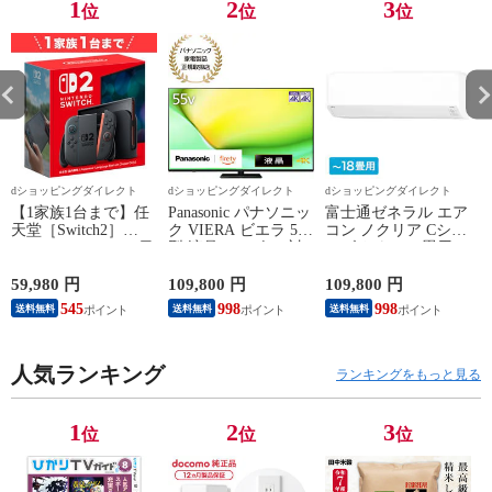
1
2
3
位
位
位
dショッピングダイレクト
dショッピングダイレクト
dショッピングダイレクト
【1家族1台まで】任
Panasonic パナソニッ
富士通ゼネラル エア
天堂［Switch2］
ク VIERA ビエラ 55
コン ノクリア Cシリ
Nintendo Switch2（日
型 液晶テレビ 4K対
ーズ おもに18畳用/
P
本語・国内専用）本
応 W90A Fire TV
単相200V 2025年モデ
体 BEE-S-KB6CA
Youtube Netflix 【配
ル【配送のみ 設置な
59,980 円
109,800 円
109,800 円
3
送のみ 設置なし 軒
し 軒先渡し】 AS-
545
998
998
送料無料
送料無料
送料無料
先渡し】 ［正規取扱
C565S2-W
店］ TV-55W90A
人気ランキング
ランキングをもっと見る
1
2
3
位
位
位