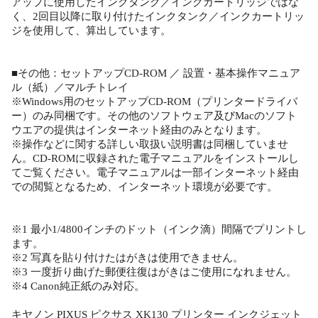
アップに使用したインクタンク／インクカートリッジではな
く、2回目以降に取り付けたインクタンク／インクカートリッ
ジを使用して、算出しています。
■その他：セットアップCD-ROM ／ 設置・基本操作マニュア
ル（紙）／マルチトレイ
※Windows用のセットアップCD-ROM（プリンタードライバ
ー）のみ同梱です。その他のソフトウェア及びMacのソフト
ウエアの提供はインターネット経由のみとなります。
※操作などに関する詳しい取扱い説明書は同梱していませ
ん。CD-ROMに収録された電子マニュアルをインストールし
てご覧ください。電子マニュアルは一部インターネット経由
での閲覧となるため、インターネット環境が必要です。
※1 最小1/4800インチのドット（インク滴）間隔でプリントし
ます。
※2 写真を貼り付けたはがきは使用できません。
※3 一度折り曲げた郵便往復はがきはご使用になれません。
※4 Canon純正紙のみ対応。
キヤノン PIXUS ピクサス XK130 プリンター インクジェット