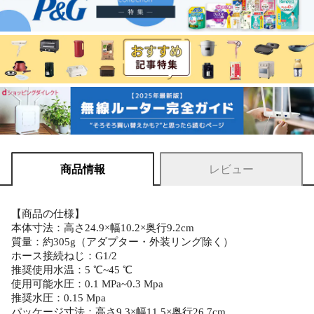
商品情報
レビュー
【商品の仕様】
本体寸法：高さ24.9×幅10.2×奥行9.2cm
質量：約305g（アダプター・外装リング除く）
ホース接続ねじ：G1/2
推奨使用水温：5 ℃~45 ℃
使用可能水圧：0.1 MPa~0.3 Mpa
推奨水圧：0.15 Mpa
パッケージ寸法：高さ9.3×幅11.5×奥行26.7cm