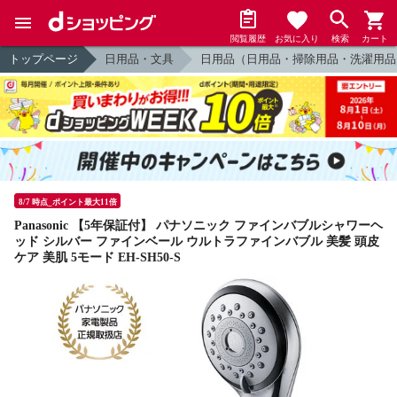
閲覧履歴
お気に入り
検索
カート
トップページ
日用品・文具
日用品（日用品・掃除用品・洗濯用品
8/7 時点_ポイント最大11倍
Panasonic 【5年保証付】 パナソニック ファインバブルシャワーヘ
ッド シルバー ファインベール ウルトラファインバブル 美髪 頭皮
ケア 美肌 5モード EH-SH50-S