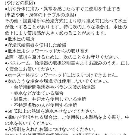
(やけどの原因)
●肌や身体に痛み・異常を感じたらすぐに使用を中止する
(事故や肌・身体のトラブルの原因）
その他：設置場所や給湯方式により取り換え前に比べて水圧
が低下することがあります。特に次のような場合は、水圧の
低下により使用感が大きく変わることがあります。
●低水圧の場所
●貯湯式給湯器を使用した給湯
●低水圧用シャワーヘッドからの取り替え
故障・破損を避けるために、次のことをお守りください。
●バスルーム、給湯器の取扱説明書もよくお読みのうえ、正し
く安全にお使いください。
●ホース一体型シャワーヘッドには取りつけできません。
●次のような場合や環境では使用しないでください。
・台所用瞬間湯沸器やバランス釜の給湯器
・赤水などが出ている場合
・温泉水、井戸水を使用している場所
・不特定多数の人が使用する場所
●60 ℃以上の熱湯を通水させないでください。
●凍結が予想される場合は、ご使用後に本製品をよく振り、中
の水を抜いてください。
●入浴剤を入れたお湯につけないでください。