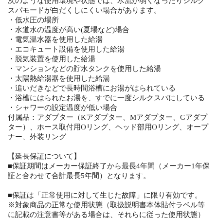
次のような使用環境や状態では、水流が弱くなったりシルク
スパモードが白だくしにくい場合があります。
・低水圧の場所
・水道水の温度が高い(夏場など)場合
・電気温水器を使用した給湯
・エコキュート設備を使用した給湯
・脱気装置を使用した給湯
・マンションなどの貯水タンクを使用した給湯
・太陽熱給湯器を使用した給湯
・追いだきなどで長時間浴槽にお湯がはられている
・浴槽にはられたお湯を、すでに一度シルクスパにしている
・シャワーの設定温度が低い場合
付属品：アダプター（Kアダプター、Mアダプター、Gアダプ
ター）、ホース取付用Oリング、ヘッド部用Oリング、オープ
ナー、外装リング
【延長保証について】
■保証期間はメーカー保証終了から最長4年間（メーカー1年保
証と合わせて合計最長5年間）となります。
■保証は「正常使用に対して生じた故障」に限り有効です。
※対象商品の正常な使用状態（取扱説明書本体貼付ラベル等
に記載の注意書等がある場合は、それらに従った使用状態）