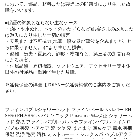
において、部品、材料または製造上の問題等により生じた故
障をいいます。
■保証の対象とならない主なケース
・(落下や水ぬれ、ペットのいたずらなど)お客さまの故意また
は過失により生じた一切の損害
・天災または不可抗力(地震、噴火及び津波を含みますがこれ
らに限りません。)により生じた損害。
・盗難、紛失・置忘れ、詐欺・横領など、第三者の加害行為
による損害。
・付属品類、周辺機器、ソフトウェア、アクセサリー等本体
以外の付属品に単独で生じた故障。
※延長保証の詳細はTOPページ延長補償のご案内をご覧くだ
さい。
ファインバブルシャワーヘッド ファインベール シルバー EH-
SH50 EH-SH50-S パナソニック Panasonic 5年保証 シャワーヘ
ッド 交換 ファインバブル ウルトラファインバブル マイクロ
バブル 美髪 ヘアケア 髪 ツヤ 髪 まとまり 頭皮ケア 節水 美肌
保湿 洗浄 毛穴 汚れ ミスト 5モード シルクスパ バブルアクテ