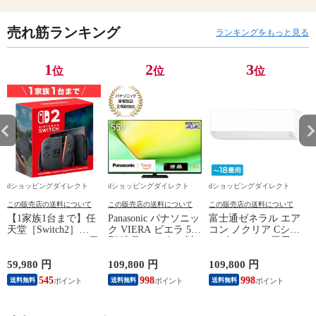
売れ筋ランキング
ランキングをもっと見る
1
2
3
位
位
位
dショッピングダイレクト
dショッピングダイレクト
dショッピングダイレクト
この販売店の送料について
この販売店の送料について
この販売店の送料について
【1家族1台まで】任
Panasonic パナソニッ
富士通ゼネラル エア
天堂［Switch2］
ク VIERA ビエラ 55
コン ノクリア Cシリ
Nintendo Switch2（日
型 液晶テレビ 4K対
ーズ おもに18畳用/
P
本語・国内専用）本
応 W90A Fire TV
単相200V 2025年モデ
体 BEE-S-KB6CA
Youtube Netflix 【配
ル【配送のみ 設置な
59,980 円
109,800 円
109,800 円
3
送のみ 設置なし 軒
し 軒先渡し】 AS-
545
998
998
送料無料
送料無料
送料無料
先渡し】 ［正規取扱
C565S2-W
店］ TV-55W90A