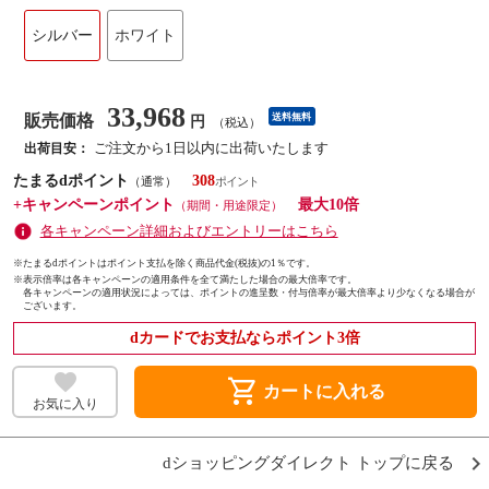
シルバー
ホワイト
33,968
販売価格
送料無料
円
（税込）
ご注文から1日以内に出荷いたします
出荷目安：
たまるdポイント
308
（通常）
+キャンペーンポイント
最大10倍
（期間・用途限定）
各キャンペーン詳細およびエントリーはこちら
※たまるdポイントはポイント支払を除く商品代金(税抜)の1％です。
※
表示倍率は各キャンペーンの適用条件を全て満たした場合の最大倍率です。
各キャンペーンの適用状況によっては、ポイントの進呈数・付与倍率が最大倍率より少なくなる場合が
ございます。
dカードでお支払ならポイント3倍
shopping_cart
カートに入れる
お気に入り
dショッピングダイレクト トップに戻る