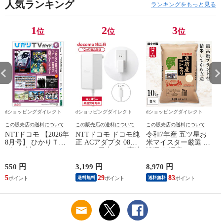
人気ランキング
ランキングをもっと見る
1
2
3
位
位
位
dショッピングダイレクト
dショッピングダイレクト
dショッピングダイレクト
この販売店の送料について
この販売店の送料について
この販売店の送料について
NTTドコモ 【2026年
NTTドコモ ドコモ純
令和7年産 五ツ星お
8月号】 ひかりＴＶ
正 ACアダプタ 08
米マイスター厳選 新
ガイド誌
Type-C 最大45W 高速
潟県 魚沼産 コシヒ
カ
充電 異常検知機能
カリ 10kg(5kg×2袋)
iPhone Android
まとめ買い 田中米穀
550 円
3,199 円
8,970 円
6
Nintendo Switch スイ
精米HACCP認定の高
5
29
83
送料無料
送料無料
ッチ対応 AMD39027
品質管理 白米 精米
お米 コメ