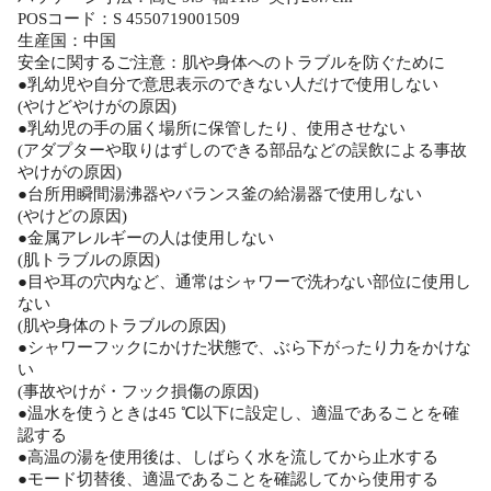
POSコード：S 4550719001509
生産国：中国
安全に関するご注意：肌や身体へのトラブルを防ぐために
●乳幼児や自分で意思表示のできない人だけで使用しない
(やけどやけがの原因)
●乳幼児の手の届く場所に保管したり、使用させない
(アダプターや取りはずしのできる部品などの誤飲による事故
やけがの原因)
●台所用瞬間湯沸器やバランス釜の給湯器で使用しない
(やけどの原因)
●金属アレルギーの人は使用しない
(肌トラブルの原因)
●目や耳の穴内など、通常はシャワーで洗わない部位に使用し
ない
(肌や身体のトラブルの原因)
●シャワーフックにかけた状態で、ぶら下がったり力をかけな
い
(事故やけが・フック損傷の原因)
●温水を使うときは45 ℃以下に設定し、適温であることを確
認する
●高温の湯を使用後は、しばらく水を流してから止水する
●モード切替後、適温であることを確認してから使用する