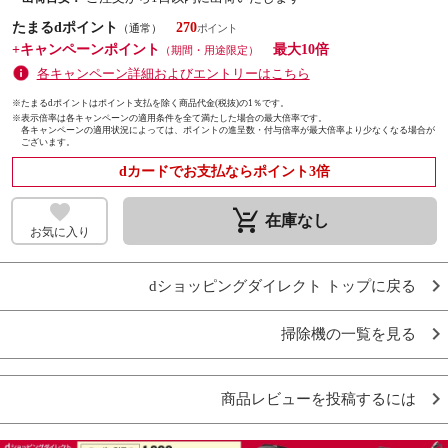
たまるdポイント
270
（通常）
+キャンペーンポイント
最大10倍
（期間・用途限定）
各キャンペーン詳細およびエントリーはこちら
※たまるdポイントはポイント支払を除く商品代金(税抜)の1％です。
※
表示倍率は各キャンペーンの適用条件を全て満たした場合の最大倍率です。
各キャンペーンの適用状況によっては、ポイントの進呈数・付与倍率が最大倍率より少なくなる場合が
ございます。
dカードでお支払ならポイント3倍
remove_shopping_cart
在庫なし
お気に入り
dショッピングダイレクト トップに戻る
掃除機の一覧を見る
商品レビューを投稿するには