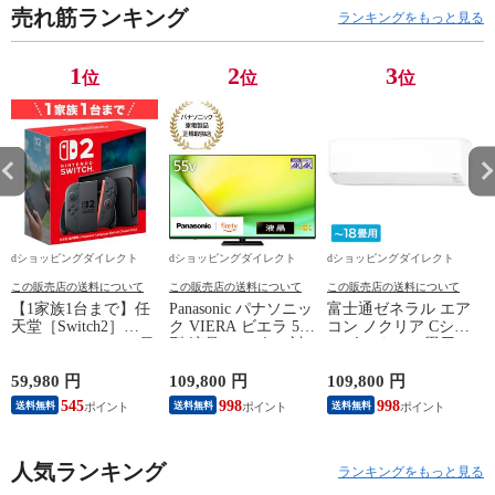
売れ筋ランキング
ランキングをもっと見る
1
2
3
位
位
位
dショッピングダイレクト
dショッピングダイレクト
dショッピングダイレクト
この販売店の送料について
この販売店の送料について
この販売店の送料について
【1家族1台まで】任
Panasonic パナソニッ
富士通ゼネラル エア
天堂［Switch2］
ク VIERA ビエラ 55
コン ノクリア Cシリ
Nintendo Switch2（日
型 液晶テレビ 4K対
ーズ おもに18畳用/
P
本語・国内専用）本
応 W90A Fire TV
単相200V 2025年モデ
体 BEE-S-KB6CA
Youtube Netflix 【配
ル【配送のみ 設置な
59,980 円
109,800 円
109,800 円
3
送のみ 設置なし 軒
し 軒先渡し】 AS-
545
998
998
送料無料
送料無料
送料無料
先渡し】 ［正規取扱
C565S2-W
店］ TV-55W90A
人気ランキング
ランキングをもっと見る