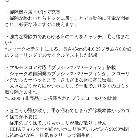
・掃除機を戻すだけで充電
掃除が終わったらドックに戻すことで自動的に充電が開始
され、必要な時にすぐに使えます。
・強力な掃除力であらゆる床のゴミをキャッチ。毛も絡まな
い*
*シャーク社テストによる。長さ45cmの毛0.25グラムを0.6m2
のフローリングで10サイクルテストした結果
・マルチフロア対応「ブラシレスパワーフィン」搭載
シャーク独自開発のブラシレスパワーフィンが、フローリ
ングからカーペットまで、さまざまな床に常に密着。
大きなゴミから細かいホコリまで一度でより多くのゴミを
取り除きます*。
*CS300（非売品）に搭載されたブラシロールとの比較
・ほこりが飛び散り、手が汚れてしまう掃除機本体からのゴ
ミ捨てが不要に。
従来のゴミ捨てよりもホコリが飛び散りません。
HEPAフィルターが細かいホコリやアレルゲンを99.99%閉
じ込める*から、排気もクリーンで衛生的。