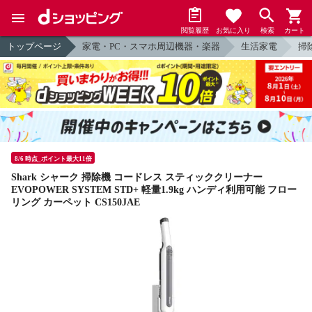
閲覧履歴
お気に入り
検索
カート
トップページ
家電・PC・スマホ周辺機器・楽器
生活家電
掃
8/6 時点_ポイント最大11倍
Shark シャーク 掃除機 コードレス スティッククリーナー
EVOPOWER SYSTEM STD+ 軽量1.9kg ハンディ利用可能 フロー
リング カーペット CS150JAE