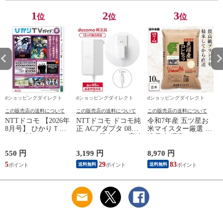
1
2
3
位
位
位
dショッピングダイレクト
dショッピングダイレクト
dショッピングダイレクト
この販売店の送料について
この販売店の送料について
この販売店の送料について
NTTドコモ 【2026年
NTTドコモ ドコモ純
令和7年産 五ツ星お
8月号】 ひかりＴＶ
正 ACアダプタ 08
米マイスター厳選 新
ガイド誌
Type-C 最大45W 高速
潟県 魚沼産 コシヒ
こ
充電 異常検知機能
カリ 10kg(5kg×2袋)
iPhone Android
まとめ買い 田中米穀
550 円
3,199 円
8,970 円
6
Nintendo Switch スイ
精米HACCP認定の高
5
29
83
送料無料
送料無料
ッチ対応 AMD39027
品質管理 白米 精米
お米 コメ