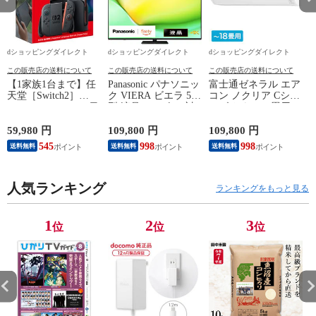
dショッピングダイレクト
dショッピングダイレクト
dショッピングダイレクト
この販売店の送料について
この販売店の送料について
この販売店の送料について
【1家族1台まで】任
Panasonic パナソニッ
富士通ゼネラル エア
天堂［Switch2］
ク VIERA ビエラ 55
コン ノクリア Cシリ
Nintendo Switch2（日
型 液晶テレビ 4K対
ーズ おもに18畳用/
P
本語・国内専用）本
応 W90A Fire TV
単相200V 2025年モデ
体 BEE-S-KB6CA
Youtube Netflix 【配
ル【配送のみ 設置な
59,980 円
109,800 円
109,800 円
3
送のみ 設置なし 軒
し 軒先渡し】 AS-
545
998
998
送料無料
送料無料
送料無料
先渡し】 ［正規取扱
C565S2-W
店］ TV-55W90A
人気ランキング
ランキングをもっと見る
1
2
3
位
位
位