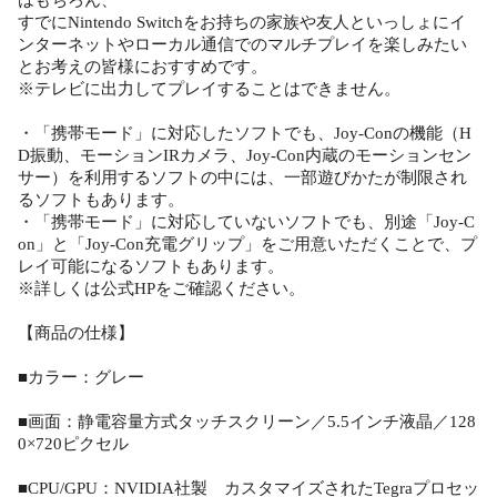
すでにNintendo Switchをお持ちの家族や友人といっしょにイ
ンターネットやローカル通信でのマルチプレイを楽しみたい
とお考えの皆様におすすめです。
※テレビに出力してプレイすることはできません。
・「携帯モード」に対応したソフトでも、Joy-Conの機能（H
D振動、モーションIRカメラ、Joy-Con内蔵のモーションセン
サー）を利用するソフトの中には、一部遊びかたが制限され
るソフトもあります。
・「携帯モード」に対応していないソフトでも、別途「Joy-C
on」と「Joy-Con充電グリップ」をご用意いただくことで、プ
レイ可能になるソフトもあります。
※詳しくは公式HPをご確認ください。
【商品の仕様】
■カラー：グレー
■画面：静電容量方式タッチスクリーン／5.5インチ液晶／128
0×720ピクセル
■CPU/GPU：NVIDIA社製 カスタマイズされたTegraプロセッ