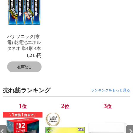
パナソニック(家
電) 乾電池エボル
タネオ 単4形 4本
シュリンクパッ
1,215
円
ク LR03NJ/4SE
在庫なし
売れ筋ランキング
ランキングをもっと見る
1
2
3
位
位
位