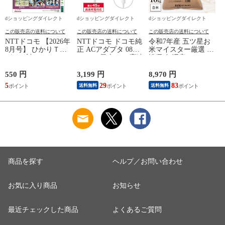
dショッピングダイレクト
dショッピングダイレクト
dショッピングダイレクト
この販売店の送料について
この販売店の送料について
この販売店の送料について
NTTドコモ 【2026年
NTTドコモ ドコモ純
令和7年産 五ツ星お
8月号】 ひかりＴＶ
正 ACアダプタ 08
米マイスター厳選 新
ガイド誌
Type-C 最大45W 高速
潟県 魚沼産 コシヒ
こ
充電 異常検知機能
カリ 10kg(5kg×2袋)
iPhone Android
まとめ買い 田中米穀
550 円
3,199 円
8,970 円
6
Nintendo Switch スイ
精米HACCP認定の高
5
29
83
送料無料
送料無料
ッチ対応 AMD39027
品質管理 白米 精米
お米 コメ
商品を探す
ヘルプ／お問い合わせ
お気に入り商品
お知らせ
最近チェックした商品
よくあるご質問