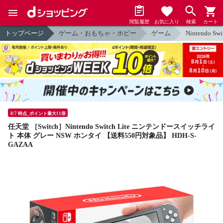
閲覧履歴
お気に入り
検索
カート
トップページ
ゲーム・おもちゃ・ホビー
ゲーム
Nintendo Swi
8/7 時点_ポイント最大11倍
任天堂 ［Switch］Nintendo Switch Lite ニンテンドースイッチライ
ト 本体 グレー NSW ホンタイ 【送料550円対象品】 HDH-S-
GAZAA