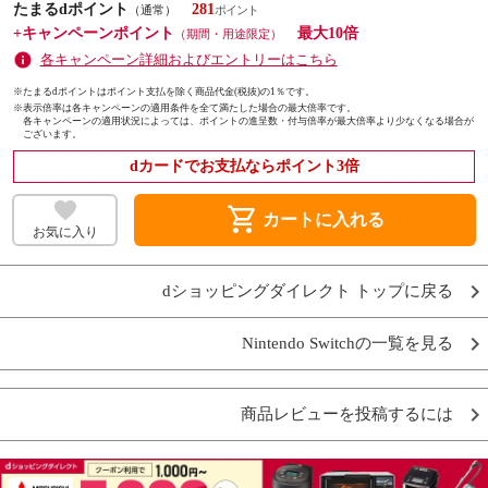
たまるdポイント
281
（通常）
+キャンペーンポイント
最大10倍
（期間・用途限定）
各キャンペーン詳細およびエントリーはこちら
※たまるdポイントはポイント支払を除く商品代金(税抜)の1％です。
※
表示倍率は各キャンペーンの適用条件を全て満たした場合の最大倍率です。
各キャンペーンの適用状況によっては、ポイントの進呈数・付与倍率が最大倍率より少なくなる場合が
ございます。
dカードでお支払ならポイント3倍
shopping_cart
カートに入れる
お気に入り
dショッピングダイレクト トップに戻る
Nintendo Switchの一覧を見る
商品レビューを投稿するには