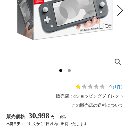
1.0
(1件)
販売店：dショッピングダイレクト
この販売店の送料について
30,998
販売価格
円
（税込）
ご注文から1日以内に出荷いたします
出荷目安：