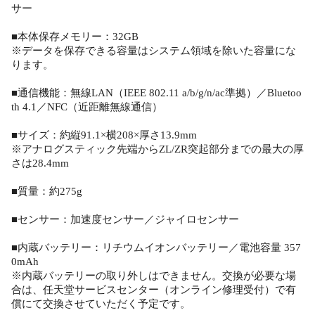
サー
■本体保存メモリー：32GB
※データを保存できる容量はシステム領域を除いた容量にな
ります。
■通信機能：無線LAN（IEEE 802.11 a/b/g/n/ac準拠）／Bluetoo
th 4.1／NFC（近距離無線通信）
■サイズ：約縦91.1×横208×厚さ13.9mm
※アナログスティック先端からZL/ZR突起部分までの最大の厚
さは28.4mm
■質量：約275g
■センサー：加速度センサー／ジャイロセンサー
■内蔵バッテリー：リチウムイオンバッテリー／電池容量 357
0mAh
※内蔵バッテリーの取り外しはできません。交換が必要な場
合は、任天堂サービスセンター（オンライン修理受付）で有
償にて交換させていただく予定です。