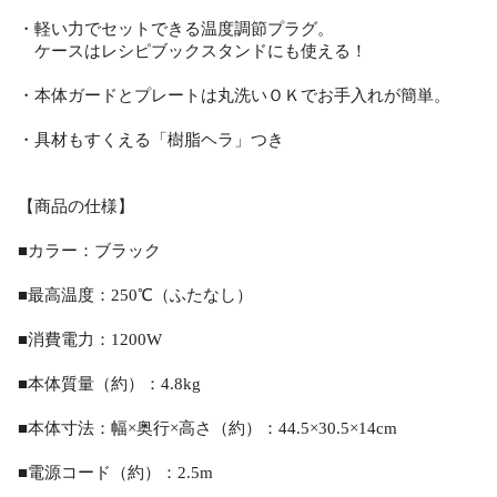
・軽い力でセットできる温度調節プラグ。
ケースはレシピブックスタンドにも使える！
・本体ガードとプレートは丸洗いＯＫでお手入れが簡単。
・具材もすくえる「樹脂ヘラ」つき
【商品の仕様】
■カラー：ブラック
■最高温度：250℃（ふたなし）
■消費電力：1200W
■本体質量（約）：4.8kg
■本体寸法：幅×奥行×高さ（約）：44.5×30.5×14cm
■電源コード（約）：2.5m