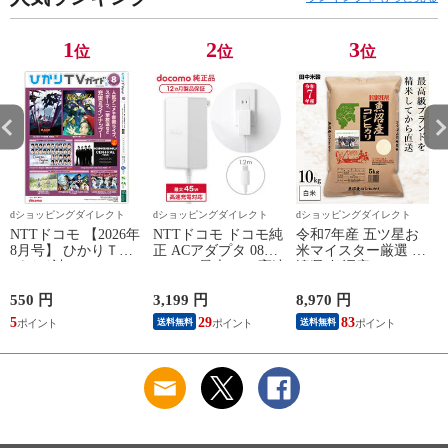
1
2
3
位
位
位
dショッピングダイレクト
dショッピングダイレクト
dショッピングダイレクト
NTTドコモ 【2026年
NTTドコモ ドコモ純
令和7年産 五ツ星お
8月号】 ひかりＴＶ
正 ACアダプタ 08
米マイスター厳選 新
ガイド誌
Type-C 最大45W 高速
潟県 魚沼産 コシヒ
こ
充電 異常検知機能
カリ 10kg(5kg×2袋)
iPhone Android
まとめ買い 田中米穀
550 円
3,199 円
8,970 円
6
Nintendo Switch スイ
精米HACCP認定の高
5
29
83
送料無料
送料無料
ッチ対応 AMD39027
品質管理 白米 精米
お米 コメ