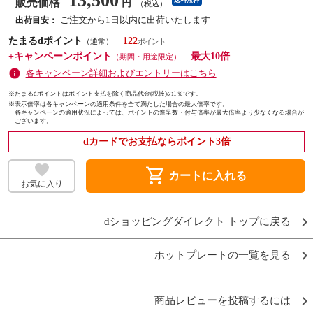
13,500
販売価格
送料無料
円
（税込）
ご注文から1日以内に出荷いたします
出荷目安：
たまるdポイント
122
（通常）
+キャンペーンポイント
最大10倍
（期間・用途限定）
各キャンペーン詳細およびエントリーはこちら
※たまるdポイントはポイント支払を除く商品代金(税抜)の1％です。
※
表示倍率は各キャンペーンの適用条件を全て満たした場合の最大倍率です。
各キャンペーンの適用状況によっては、ポイントの進呈数・付与倍率が最大倍率より少なくなる場合が
ございます。
dカードでお支払ならポイント3倍
shopping_cart
カートに入れる
お気に入り
dショッピングダイレクト トップに戻る
ホットプレートの一覧を見る
商品レビューを投稿するには