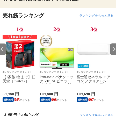
売れ筋ランキング
ランキングをもっと見る
1
2
3
位
位
位
dショッピングダイレクト
dショッピングダイレクト
dショッピングダイレクト
【1家族1台まで】任
Panasonic パナソニッ
富士通ゼネラル エア
天堂［Switch2］
ク VIERA ビエラ 55
コン ノクリア Cシリ
Nintendo Switch2（日
型 液晶テレビ 4K対
ーズ おもに18畳用/
P
本語・国内専用）本
応 W90A Fire TV
単相200V 2025年モデ
体 BEE-S-KB6CA
Youtube Netflix 【配
ル【配送のみ 設置な
59,980 円
109,800 円
109,690 円
3
送のみ 設置なし 軒
し 軒先渡し】 AS-
545
998
997
送料無料
送料無料
送料無料
先渡し】 ［正規取扱
C565S2-W
店］ TV-55W90A
人気ランキング
ランキングをもっと見る