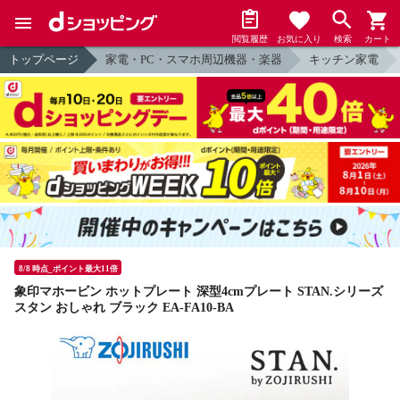
閲覧履歴
お気に入り
検索
カート
トップページ
家電・PC・スマホ周辺機器・楽器
キッチン家電
8/8 時点_ポイント最大11倍
象印マホービン ホットプレート 深型4cmプレート STAN.シリーズ
スタン おしゃれ ブラック EA-FA10-BA