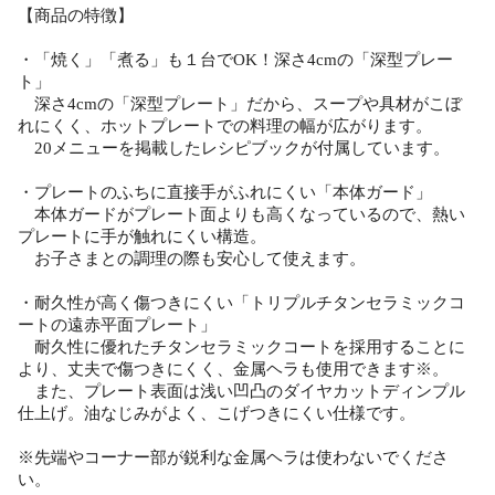
【商品の特徴】
・「焼く」「煮る」も１台でOK！深さ4cmの「深型プレー
ト」
深さ4cmの「深型プレート」だから、スープや具材がこぼ
れにくく、ホットプレートでの料理の幅が広がります。
20メニューを掲載したレシピブックが付属しています。
・プレートのふちに直接手がふれにくい「本体ガード」
本体ガードがプレート面よりも高くなっているので、熱い
プレートに手が触れにくい構造。
お子さまとの調理の際も安心して使えます。
・耐久性が高く傷つきにくい「トリプルチタンセラミックコ
ートの遠赤平面プレート」
耐久性に優れたチタンセラミックコートを採用することに
より、丈夫で傷つきにくく、金属ヘラも使用できます※。
また、プレート表面は浅い凹凸のダイヤカットディンプル
仕上げ。油なじみがよく、こげつきにくい仕様です。
※先端やコーナー部が鋭利な金属ヘラは使わないでくださ
い。