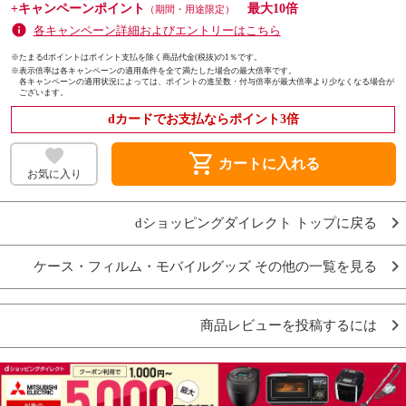
+キャンペーンポイント
最大10倍
（期間・用途限定）
各キャンペーン詳細およびエントリーはこちら
※たまるdポイントはポイント支払を除く商品代金(税抜)の1％です。
※
表示倍率は各キャンペーンの適用条件を全て満たした場合の最大倍率です。
各キャンペーンの適用状況によっては、ポイントの進呈数・付与倍率が最大倍率より少なくなる場合が
ございます。
dカードでお支払ならポイント3倍
shopping_cart
カートに入れる
お気に入り
dショッピングダイレクト トップに戻る
ケース・フィルム・モバイルグッズ その他の一覧を見る
商品レビューを投稿するには