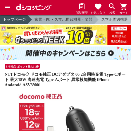
閲覧履歴
お気に入り
検索
カート
トップページ
家電・PC・スマホ周辺機器・楽器
スマホ周辺機器
8/6 時点_ポイント最大11倍
NTTドコモ◇ ドコモ純正 DCアダプタ 06 2台同時充電 Type-Cポー
ト 最大18W 高速充電 Type-Aポート 異常検知機能 iPhone
Andoroid ASV39001