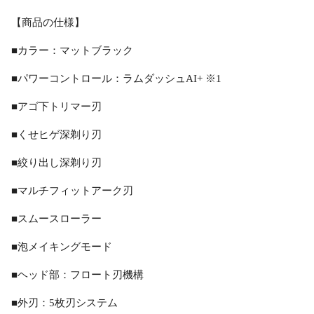
【商品の仕様】
■カラー：マットブラック
■パワーコントロール：ラムダッシュAI+ ※1
■アゴ下トリマー刃
■くせヒゲ深剃り刃
■絞り出し深剃り刃
■マルチフィットアーク刃
■スムースローラー
■泡メイキングモード
■ヘッド部：フロート刃機構
■外刃：5枚刃システム