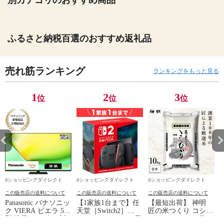
ふるさと納税百選のおすすめ返礼品
売れ筋ランキング
ランキングをもっと見る
1
2
3
位
位
位
dショッピングダイレクト
dショッピングダイレクト
dショッピングダイレクト
この販売店の送料について
この販売店の送料について
この販売店の送料について
Panasonic パナソニッ
【1家族1台まで】任
【最短出荷】 神明
ク VIERA ビエラ 55
天堂［Switch2］
匠の米つくり コシヒ
型 液晶テレビ 4K対
Nintendo Switch2（日
カリ 10kg(5kg×2袋)