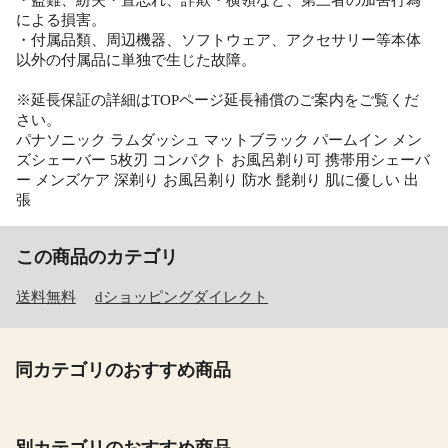
・盗難、紛失・置忘れ、詐欺・横領など、第三者の加害行為
による損害。
・付属品類、周辺機器、ソフトウェア、アクセサリー等本体
以外の付属品に単独で生じた故障。
※延長保証の詳細はTOPページ延長補償のご案内をご覧くだ
さい。
パナソニック ラムダッシュ マットブラック パームイン メン
ズシェーバー 5枚刃 コンパクト お風呂剃り可 携帯用シェーバ
ー メンズケア 深剃り お風呂剃り 防水 髭剃り 肌に優しい 出
張
この商品のカテゴリ
送料無料
dショッピングダイレクト
同カテゴリのおすすめ商品
別カテゴリのおすすめ商品