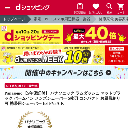
閲覧履歴
お気に入り
検索
カート
トップページ
家電・PC・スマホ周辺機器・楽器
健康家電 美容家
8/11 時点_ポイント最大2倍
Panasonic 【5年保証付】 パナソニック ラムダッシュ マットブラ
ック パームイン メンズシェーバー 5枚刃 コンパクト お風呂剃り
可 携帯用シェーバー ES-PV3A-K