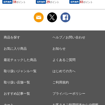
精米 お米 コメ 家計
Nintendo Switch スイ
精米HACCP認定の高
P
59
29
83
送料無料
送料無料
送料無料
応援米 送料無料
ッチ対応 AMD39027
品質管理 白米 精米
A
お米 コメ
A
商品を探す
ヘルプ／お問い合わせ
お気に入り商品
お知らせ
最近チェックした商品
よくあるご質問
取り扱いジャンル一覧
はじめての方へ
取り扱い店舗一覧
ご利用規約
おすすめ記事一覧
プライバシーポリシー
カート
お客さまご利用端末からの情報