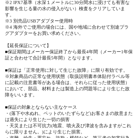
※2 IPX7基準（水深１メートルに30分間水に浸けても有害な
影響を生じる量の水の侵入がない）検査をクリアしていま
す。
※3 別売品USBアダプター使用時
※4 海外でご使用の場合には、国や地域に合わせて別途プラ
グアダプターをお買い求めください。
【延長保証について】
■保証期間はメーカー保証終了から最長4年間（メーカー1年保
証と合わせて合計最長5年間）となります。
■保証は「正常使用に対して生じた故障」に限り有効です。
※対象商品の正常な使用状態（取扱説明書本体貼付ラベル等
に記載の注意書等がある場合は、それらに従った使用状態）
において、部品、材料または製造上の問題等により生じた故
障をいいます。
■保証の対象とならない主なケース
・(落下や水ぬれ、ペットのいたずらなど)お客さまの故意また
は過失により生じた一切の損害
・天災または不可抗力(地震、噴火及び津波を含みますがこれ
らに限りません。)により生じた損害。