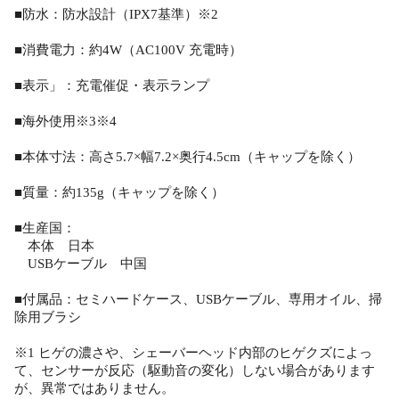
■防水：防水設計（IPX7基準）※2
■消費電力：約4W（AC100V 充電時）
■表示」：充電催促・表示ランプ
■海外使用※3※4
■本体寸法：高さ5.7×幅7.2×奥行4.5cm（キャップを除く）
■質量：約135g（キャップを除く）
■生産国：
本体 日本
USBケーブル 中国
■付属品：セミハードケース、USBケーブル、専用オイル、掃
除用ブラシ
※1 ヒゲの濃さや、シェーバーヘッド内部のヒゲクズによっ
て、センサーが反応（駆動音の変化）しない場合があります
が、異常ではありません。