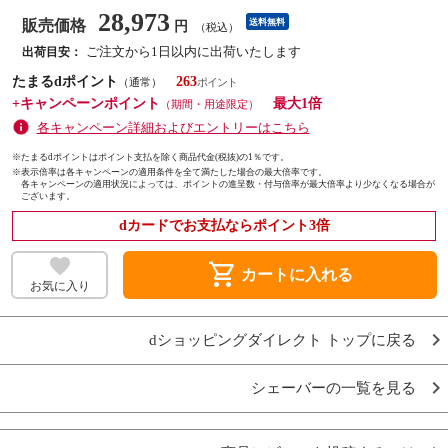
28,973
販売価格
送料無料
円
（税込）
ご注文から1日以内に出荷いたします
出荷目安：
たまるdポイント
263
（通常）
+キャンペーンポイント
最大1倍
（期間・用途限定）
各キャンペーン詳細およびエントリーはこちら
※たまるdポイントはポイント支払を除く商品代金(税抜)の1％です。
※
表示倍率は各キャンペーンの適用条件を全て満たした場合の最大倍率です。
各キャンペーンの適用状況によっては、ポイントの進呈数・付与倍率が最大倍率より少なくなる場合が
ございます。
dカードでお支払ならポイント3倍
shopping_cart
カートに入れる
お気に入り
dショッピングダイレクト トップに戻る
シェーバーの一覧を見る