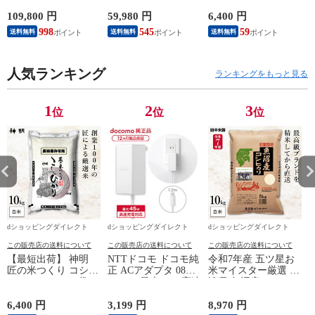
応 W90A Fire TV
本語・国内専用）本
まとめ買い 長期保存
カ
Youtube Netflix 【配
体 BEE-S-KB6CA
可能 防虫対策 白米
109,800 円
59,980 円
6,400 円
8
送のみ 設置なし 軒
精米 お米 コメ 家計
998
545
59
送料無料
送料無料
送料無料
先渡し】 ［正規取扱
応援米 送料無料
店］ TV-55W90A
人気ランキング
ランキングをもっと見る
1
2
3
位
位
位
dショッピングダイレクト
dショッピングダイレクト
dショッピングダイレクト
この販売店の送料について
この販売店の送料について
この販売店の送料について
【最短出荷】 神明
NTTドコモ ドコモ純
令和7年産 五ツ星お
匠の米つくり コシヒ
正 ACアダプタ 08
米マイスター厳選 新
カリ 10kg(5kg×2袋)
Type-C 最大45W 高速
潟県 魚沼産 コシヒ
0
まとめ買い 長期保存
充電 異常検知機能
カリ 10kg(5kg×2袋)
可能 防虫対策 白米
iPhone Android
まとめ買い 田中米穀
6,400 円
3,199 円
8,970 円
3