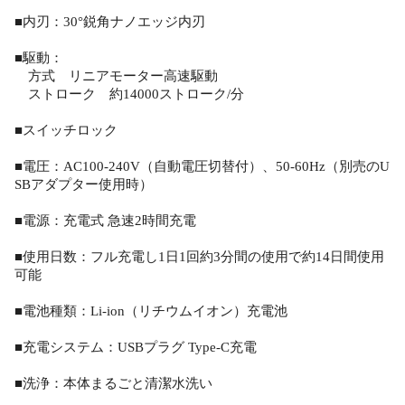
■内刃：30°鋭角ナノエッジ内刃
■駆動：
方式 リニアモーター高速駆動
ストローク 約14000ストローク/分
■スイッチロック
■電圧：AC100-240V（自動電圧切替付）、50-60Hz（別売のU
SBアダプター使用時）
■電源：充電式 急速2時間充電
■使用日数：フル充電し1日1回約3分間の使用で約14日間使用
可能
■電池種類：Li-ion（リチウムイオン）充電池
■充電システム：USBプラグ Type-C充電
■洗浄：本体まるごと清潔水洗い