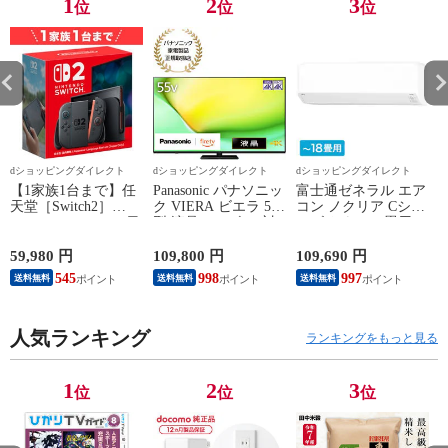
1
2
3
位
位
位
dショッピングダイレクト
dショッピングダイレクト
dショッピングダイレクト
【1家族1台まで】任
Panasonic パナソニッ
富士通ゼネラル エア
天堂［Switch2］
ク VIERA ビエラ 55
コン ノクリア Cシリ
Nintendo Switch2（日
型 液晶テレビ 4K対
ーズ おもに18畳用/
P
本語・国内専用）本
応 W90A Fire TV
単相200V 2025年モデ
体 BEE-S-KB6CA
Youtube Netflix 【配
ル【配送のみ 設置な
59,980 円
109,800 円
109,690 円
3
送のみ 設置なし 軒
し 軒先渡し】 AS-
545
998
997
送料無料
送料無料
送料無料
先渡し】 ［正規取扱
C565S2-W
店］ TV-55W90A
人気ランキング
ランキングをもっと見る
1
2
3
位
位
位