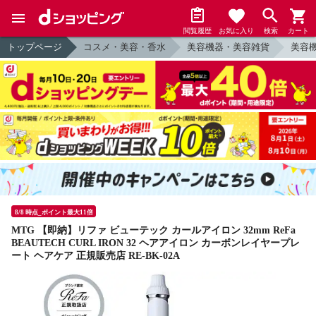
閲覧履歴
お気に入り
検索
カート
トップページ
コスメ・美容・香水
美容機器・美容雑貨
美容
8/8 時点_ポイント最大11倍
MTG 【即納】リファ ビューテック カールアイロン 32mm ReFa
BEAUTECH CURL IRON 32 ヘアアイロン カーボンレイヤープレ
ート ヘアケア 正規販売店 RE-BK-02A