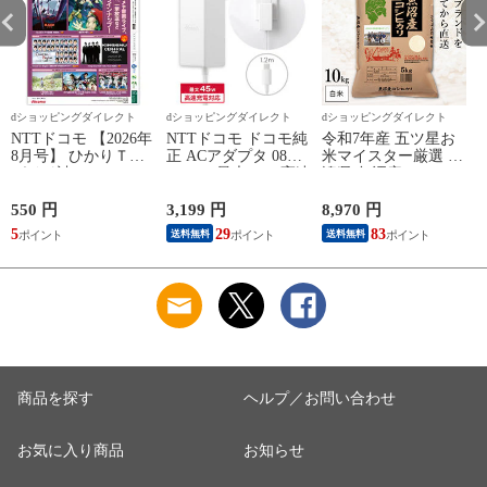
dショッピングダイレクト
dショッピングダイレクト
dショッピングダイレクト
NTTドコモ 【2026年
NTTドコモ ドコモ純
令和7年産 五ツ星お
8月号】 ひかりＴＶ
正 ACアダプタ 08
米マイスター厳選 新
ガイド誌
Type-C 最大45W 高速
潟県 魚沼産 コシヒ
こ
充電 異常検知機能
カリ 10kg(5kg×2袋)
iPhone Android
まとめ買い 田中米穀
550 円
3,199 円
8,970 円
6
Nintendo Switch スイ
精米HACCP認定の高
5
29
83
送料無料
送料無料
ッチ対応 AMD39027
品質管理 白米 精米
お米 コメ
商品を探す
ヘルプ／お問い合わせ
お気に入り商品
お知らせ