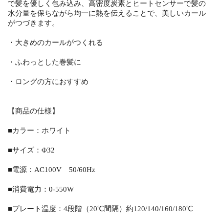
で髪を優しく包み込み、高密度炭素とヒートセンサーで髪の
水分量を保ちながら均一に熱を伝えることで、美しいカール
がつづきます。
・大きめのカールがつくれる
・ふわっとした巻髪に
・ロングの方におすすめ
【商品の仕様】
■カラー：ホワイト
■サイズ：Φ32
■電源：AC100V 50/60Hz
■消費電力：0-550W
■プレート温度：4段階（20℃間隔）約120/140/160/180℃