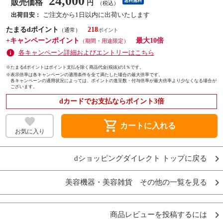
24,000
販売価格
送料無料
円
（税込）
ご注文から1日以内に出荷いたします
出荷目安：
たまるdポイント
218
（通常）
+キャンペーンポイント
最大10倍
（期間・用途限定）
各キャンペーン詳細およびエントリーはこちら
※たまるdポイントはポイント支払を除く商品代金(税抜)の1％です。
※
表示倍率は各キャンペーンの適用条件を全て満たした場合の最大倍率です。
各キャンペーンの適用状況によっては、ポイントの進呈数・付与倍率が最大倍率より少なくなる場合が
ございます。
dカードでお支払ならポイント3倍
shopping_cart
カートに入れる
お気に入り
dショッピングダイレクト トップに戻る
美容機器・美容雑貨 その他の一覧を見る
商品レビューを投稿するには