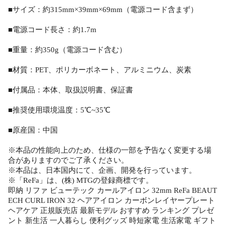
■サイズ：約315mm×39mm×69mm（電源コード含まず）
■電源コード長さ：約1.7m
■重量：約350g（電源コード含む）
■材質：PET、ポリカーボネート、アルミニウム、炭素
■付属品：本体、取扱説明書、保証書
■推奨使用環境温度：5℃~35℃
■原産国：中国
※本品の性能向上のため、仕様の一部を予告なく変更する場
合がありますのでご了承ください。
※本品は、日本国内にて、企画、開発を行っています。
※「ReFa」は、(株) MTGの登録商標です。
即納 リファ ビューテック カールアイロン 32mm ReFa BEAUT
ECH CURL IRON 32 ヘアアイロン カーボンレイヤープレート
ヘアケア 正規販売店 最新モデル おすすめ ランキング プレゼ
ント 新生活 一人暮らし 便利グッズ 時短家電 生活家電 ギフト