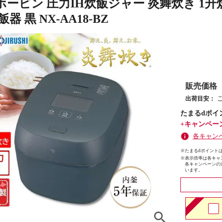
ービン 圧力IH炊飯ジャー 炎舞炊き 1升
器 黒 NX-AA18-BZ
販売価格
出荷目安：
たまるdポイ
+キャンペー
各キャン
※たまるdポイントは
※
表示倍率は各キャ
各キャンペーンの
います。