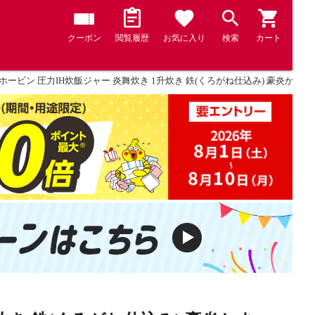
クーポン
閲覧履歴
お気に入り
検索
カート
ービン 圧力IH炊飯ジャー 炎舞炊き 1升炊き 鉄(くろがね仕込み) 豪炎かまど釜 炊