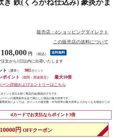
炊き 鉄(くろがね仕込み) 豪炎かま
販売店：dショッピングダイレクト
この販売店の送料について
108,000
送料無料
円
（税込）
ご注文から1日以内に出荷いたします
ント
981
（通常）
ンポイント
最大10倍
（期間・用途限定）
ペーン詳細およびエントリーはこちら
ポイント支払を除く商品代金(税抜)の1％です。
ンペーンの適用条件を全て満たした場合の最大倍率です。
適用状況によっては、ポイントの進呈数・付与倍率が最大倍率より少なくなる場合がござ
dカードでお支払ならポイント3倍
10000円
OFFクーポン