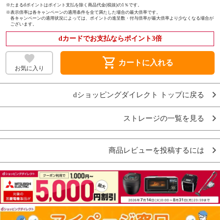
※たまるdポイントはポイント支払を除く商品代金(税抜)の1％です。
※
表示倍率は各キャンペーンの適用条件を全て満たした場合の最大倍率です。
各キャンペーンの適用状況によっては、ポイントの進呈数・付与倍率が最大倍率より少なくなる場合が
ございます。
dカードでお支払ならポイント3倍
shopping_cart
カートに入れる
お気に入り
dショッピングダイレクト トップに戻る
ストレージの一覧を見る
商品レビューを投稿するには