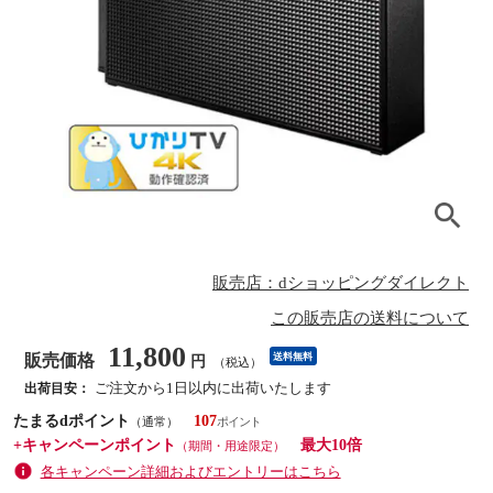
販売店：dショッピングダイレクト
この販売店の送料について
11,800
販売価格
送料無料
円
（税込）
ご注文から1日以内に出荷いたします
出荷目安：
たまるdポイント
107
（通常）
+キャンペーンポイント
最大10倍
（期間・用途限定）
各キャンペーン詳細およびエントリーはこちら