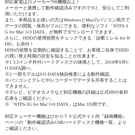
対応家電は21メーカー700機種以上！
メーカーと連携して動作確認済みですので※2、安心してご利
用いただけます。
また、本商品をお使いの方はWindowsとMacのパソコン両方で
データの閲覧・保存がフルにできる、便利なソフト「NTFS-3
G for Mac I-O DATA」が無料でダウンロードできます。
さらに、HDDの使用状態をチェックできる「診断ミレル for H
DD」も添付！
HDDの状態を定期的に確認することで、お客様ご自身でHDD
の買い替え時期の目安を知ることが出来ます。
※1 3.5インチ外付ハードディスクの体積として。2018年9月I-
O DATA調べ。
※2 一部モデルはI-O DATA独自検査による動作確認。
※パソコンとテレビやレコーダーでデータを共有することは
できません。
※テレビ、ビデオカメラなど対応機種の詳細は公式HPの各対
応表をご確認ください。
※「NTFS-3G for Mac I-O DATA」はMac OS用です。
対応チューナー機種はひかりＴＶ公式サイト内『録画機能』
ページの「動作確認済みUSBハードディスク機種一覧」より
ご確認ください。