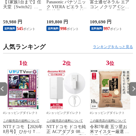
【1家族1台まで】任
Panasonic パナソニッ
富士通ゼネラル エア
天堂［Switch2］
ク VIERA ビエラ 55
コン ノクリア Cシリ
Nintendo Switch2（日
型 液晶テレビ 4K対
ーズ おもに18畳用/
P
本語・国内専用）本
応 W90A Fire TV
単相200V 2025年モデ
体 BEE-S-KB6CA
Youtube Netflix 【配
ル【配送のみ 設置な
59,980 円
109,800 円
109,690 円
3
送のみ 設置なし 軒
し 軒先渡し】 AS-
545
998
997
送料無料
送料無料
送料無料
先渡し】 ［正規取扱
C565S2-W
店］ TV-55W90A
人気ランキング
ランキングをもっと見る
1
2
3
位
位
位
dショッピングダイレクト
dショッピングダイレクト
dショッピングダイレクト
この販売店の送料について
この販売店の送料について
この販売店の送料について
NTTドコモ 【2026年
NTTドコモ ドコモ純
令和7年産 五ツ星お
8月号】 ひかりＴＶ
正 ACアダプタ 08
米マイスター厳選 新