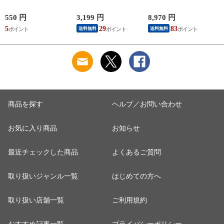
ガイド誌
Type-C 最大45W 高速
潟県 魚沼産 コシヒ
カ
充電 異常検知機能
カリ 10kg(5kg×2袋)
iPhone Android
まとめ買い 田中米穀
550 円
3,199 円
8,970 円
6
Nintendo Switch スイ
精米HACCP認定の高
5
29
83
送料無料
送料無料
ッチ対応 AMD39027
品質管理 白米 精米
お米 コメ
商品を探す
ヘルプ／お問い合わせ
お気に入り商品
お知らせ
最近チェックした商品
よくあるご質問
取り扱いジャンル一覧
はじめての方へ
取り扱い店舗一覧
ご利用規約