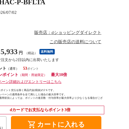
C-P-BFLTA
026/07/02
販売店：dショッピングダイレクト
この販売店の送料について
5,933
送料無料
円
（税込）
ご注文から2日以内に出荷いたします
ント
53
（通常）
ンポイント
最大10倍
（期間・用途限定）
ペーン詳細およびエントリーはこちら
ポイント支払を除く商品代金(税抜)の1％です。
ンペーンの適用条件を全て満たした場合の最大倍率です。
適用状況によっては、ポイントの進呈数・付与倍率が最大倍率より少なくなる場合がござ
dカードでお支払ならポイント3倍
shopping_cart
カートに入れる
り