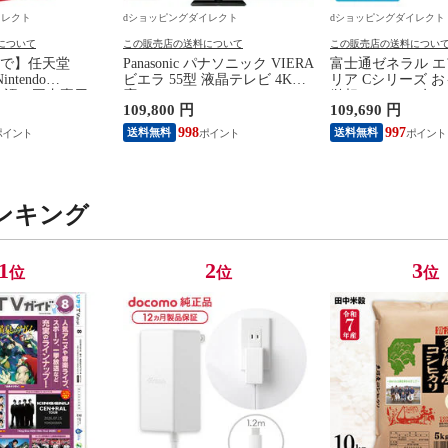
イレクト
dショッピングダイレクト
dショッピングダイレクト
について
この販売店の送料について
この販売店の送料につい
まで】任天堂
Panasonic パナソニック VIERA
富士通ゼネラル エ
intendo
ビエラ 55型 液晶テレビ 4K対
リア Cシリーズ お
（日本語・国内専用）
応 W90A Fire TV Youtube
単相200V 2025
109,800 円
109,690 円
KB6CA
Netflix 【配送のみ 設置なし
のみ 設置なし 軒先
軒先渡し】 ［正規取扱店］
C565S2-W
998
997
送料無料
送料無料
TV-55W90A
ンキング
1
2
3
位
位
位