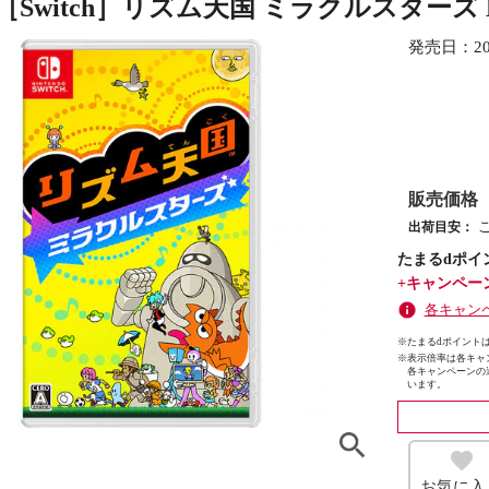
［Switch］リズム天国 ミラクルスターズ HA
発売日：
2
販売価格
出荷目安：
たまるdポイ
+キャンペー
各キャン
※たまるdポイントは
※
表示倍率は各キャ
各キャンペーンの
います。
お気に入