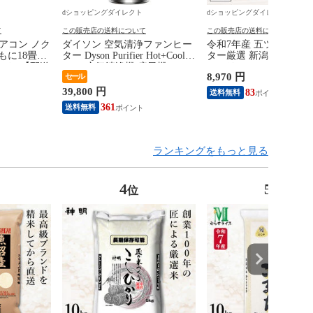
dショッピングダイレクト
dショッピングダイレクト
て
この販売店の送料について
この販売店の送料について
アコン ノク
ダイソン 空気清浄ファンヒー
令和7年産 五ツ星お米
もに18畳用/
ター Dyson Purifier Hot+Cool
ター厳選 新潟県 魚沼産
年モデル【配送
Gen1 空気清浄機/扇風機/ヒー
ヒカリ 10kg(5kg×2袋)
8,970 円
セール
渡し】 AS-
ター/暖房 首振り HP10WW
買い 田中米穀 精米HAC
定の高品質管理 白米 精
39,800 円
83
送料無料
米 コメ
361
送料無料
ランキングをもっと見る
4
5
位
位