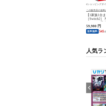
ングダイレクト
dショッピングダイレクト
dショッピングダ
の送料について
この販売店の送料について
この販売店の送料
出荷】 神明 匠の米つく
令和7年産 五ツ星お米マイス
【1家族1台
カリ 10kg(5kg×2袋)
ター厳選 新潟県 魚沼産 コシ
［Switch2］ N
買い 長期保存可能 防虫
ヒカリ 20kg(5kg×4袋) まとめ
Switch2
円
17,200 円
59,980 円
米 精米 お米 コメ 家計
買い 田中米穀 精米HACCP認
本体 BEE-S-
 送料無料
定の高品質管理 白米 精米 お
59
159
545
送料無料
送料無料
米 コメ
人気ラ
9
10
位
位