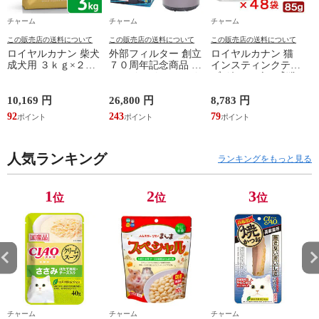
チャーム
チャーム
チャーム
この販売店の送料について
この販売店の送料について
この販売店の送料について
ロイヤルカナン 柴犬
外部フィルター 創立
ロイヤルカナン 猫
成犬用 ３ｋｇ×２袋
７０周年記念商品 エ
インスティンクティ
３１８２５５０８２
ーハイム クラシック
ブ グレービー 成猫
３９０６ ジップ付
フィルター ２２１７
用 ８５ｇ １箱４８
お一人様２点限り 関
グレー ５０Ｈｚ 東
袋 お一人様１点限り
10,169 円
26,800 円
8,783 円
6
東当日便
日本用 水槽 アクア
関東当日便
92
243
79
5
リウム 関東当日便
人気ランキング
ランキングをもっと見る
1
2
3
位
位
位
チャーム
チャーム
チャーム