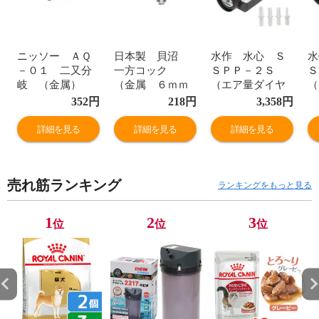
ニッソー ＡＱ
日本製 貝沼
水作 水心 Ｓ
水
－０１ 二又分
一方コック
ＳＰＰ－２Ｓ
Ｓ
岐 （金属）
（金属 ６ｍｍ
（エア量ダイヤ
（
エアーチューブ
エアーチューブ
ル調整式） ６
ル
352
円
218
円
3,358
円
用 関東当日便
用） 関東当日便
０～１２０ｃｍ
０
水槽用エアーポ
槽
詳細を見る
詳細を見る
詳細を見る
ンプ おまけ付
プ
き 関東当日便
関
売れ筋ランキング
ランキングをもっと見る
1
2
3
位
位
位