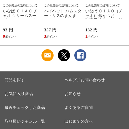
この販売店の送料について
この販売店の送料について
この販売店の送料について
いなば ＣＩＡＯ チ
ハイペット ハムスタ
いなば ＣＩＡＯ（チ
ャオ クリームスープ
ー・リスのまんま ス
ャオ） 焼かつお 高
パウチ ささみ ほた
ペシャル ９０ｇ フ
齢猫用 海鮮ほたて味
て貝柱・チーズ入り
ード 主食 餌 エサ 関
１本 猫 おやつ 関東
４０ｇ 猫 キャット
東当日便
当日便
93 円
357 円
132 円
2
フード 関東当日便
0
3
1
2
商品を探す
ヘルプ／お問い合わせ
お気に入り商品
お知らせ
最近チェックした商品
よくあるご質問
取り扱いジャンル一覧
はじめての方へ