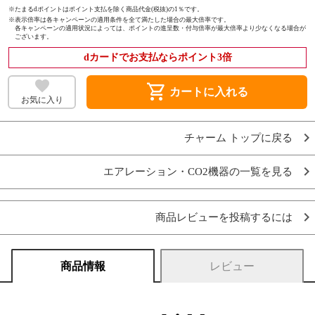
※たまるdポイントはポイント支払を除く商品代金(税抜)の1％です。
※
表示倍率は各キャンペーンの適用条件を全て満たした場合の最大倍率です。
各キャンペーンの適用状況によっては、ポイントの進呈数・付与倍率が最大倍率より少なくなる場合が
ございます。
dカードでお支払ならポイント3倍
shopping_cart
カートに入れる
お気に入り
チャーム トップに戻る
エアレーション・CO2機器の一覧を見る
商品レビューを投稿するには
商品情報
レビュー