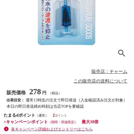
販売店：チャーム
この販売店の送料について
278
販売価格
円
（税込）
通常15時迄の注文で即日発送（入金確認済み注文が対象）
出荷目安：
本日の即日発送締め時刻は当店TOPを要確認
たまるdポイント
2
（通常）
+キャンペーンポイント
最大10倍
（期間・用途限定）
各キャンペーン詳細およびエントリーはこちら