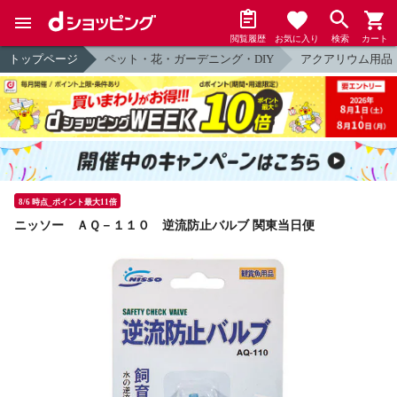
閲覧履歴
お気に入り
検索
カート
トップページ
ペット・花・ガーデニング・DIY
アクアリウム用品
8/6 時点_ポイント最大11倍
ニッソー ＡＱ－１１０ 逆流防止バルブ 関東当日便