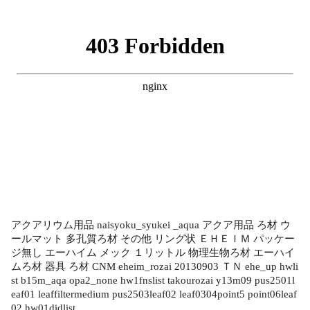
アクアリウム用品 naisyoku_syukei _aqua アクア用品 ろ材 ウ
ールマット 多孔質ろ材 その他 リング状 ＥＨＥＩＭ パッケー
ジ無し エーハイム メック １リットル 物理生物ろ材 エーハイ
ムろ材 器具 ろ材 CNM eheim_rozai 20130903 ＴＮ ehe_up hwli
st b15m_aqa opa2_none hw1fnslist takourozai y13m09 pus2501l
eaf01 leaffiltermedium pus2503leaf02 leaf0304point5 point06leaf
02 hw01didlist