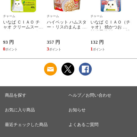
チャーム
チャーム
チャーム
いなば ＣＩＡＯ チ
ハイペット ハムスタ
いなば ＣＩＡＯ（チ
ャオ クリームスープ
ー・リスのまんま ス
ャオ） 焼かつお 高
パウチ ささみ ほた
ペシャル ９０ｇ フ
齢猫用 海鮮ほたて味
て貝柱・チーズ入り
ード 主食 餌 エサ 関
１本 猫 おやつ 関東
４０ｇ 猫 キャット
東当日便
当日便
93 円
357 円
132 円
2
フード 関東当日便
0
3
1
2
商品を探す
ヘルプ／お問い合わせ
お気に入り商品
お知らせ
最近チェックした商品
よくあるご質問