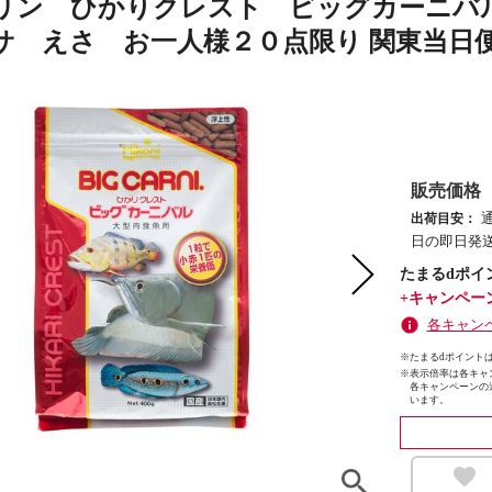
リン ひかりクレスト ビッグカーニバ
サ えさ お一人様２０点限り 関東当日
販売価格
出荷目安：
日の即日発送
たまるdポイ
+キャンペー
各キャン
※たまるdポイントは
※
表示倍率は各キャ
各キャンペーンの
います。