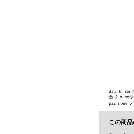
data_t
魚 えさ 大型魚 
pa2_none フ
この商品