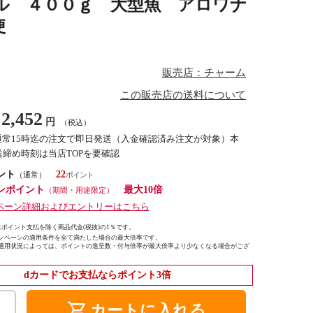
ル ４００ｇ 大型魚 アロワナ
便
販売店：チャーム
この販売店の送料について
2,452
円
（税込）
通常15時迄の注文で即日発送（入金確認済み注文が対象）本
締め時刻は当店TOPを要確認
ント
22
（通常）
ンポイント
最大10倍
（期間・用途限定）
ペーン詳細およびエントリーはこちら
ポイント支払を除く商品代金(税抜)の1％です。
ンペーンの適用条件を全て満たした場合の最大倍率です。
適用状況によっては、ポイントの進呈数・付与倍率が最大倍率より少なくなる場合がござ
dカードでお支払ならポイント3倍
shopping_cart
カートに入れる