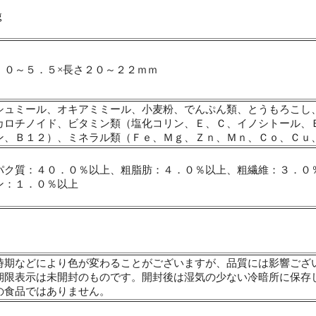
ｇ
．０～５．５×長さ２０～２２ｍｍ
シュミール、オキアミミール、小麦粉、でんぷん類、とうもろこし
カロチノイド、ビタミン類（塩化コリン、Ｅ、Ｃ、イノシトール、
ン、Ｂ１２）、ミネラル類（Ｆｅ、Ｍｇ、Ｚｎ、Ｍｎ、Ｃｏ、Ｃｕ
パク質：４０．０％以上、粗脂肪：４．０％以上、粗繊維：３．０
ン：１．０％以上
時期などにより色が変わることがございますが、品質には影響ござ
期限表示は未開封のものです。開封後は湿気の少ない冷暗所に保存
の食品ではありません。