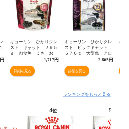
レ
キョーリン ひかりクレ
キョーリン ひかりクレ
キョ
１
スト キャット ２９５
スト ビッグキャット
リー
ｇ 肉食魚 えさ お一
５７０ｇ 大型魚 アロ
５０
お
人様３０点限り 関東当日
ワナ 餌 エサ えさ
ード
円
1,717
円
2,665
円
東当
便
お一人様１２点限り 関東
性 
当日便
関東
詳細を見る
詳細を見る
詳
ランキングをもっと見る
4
5
位
位