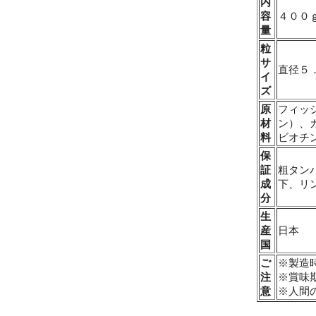
内
容
４００
量
粒
サ
直径５
イ
ズ
原
フィッ
材
ン）、
料
ビオチ
保
証
粗タン
成
下、リ
分
生
産
日本
国
ご
※製造
注
※賞味
意
※人間