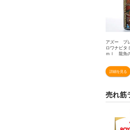
アズー プ
ロワナビタ
ｍｌ 龍魚
魚 水質調
便
詳細を見る
売れ筋
9
10
位
位