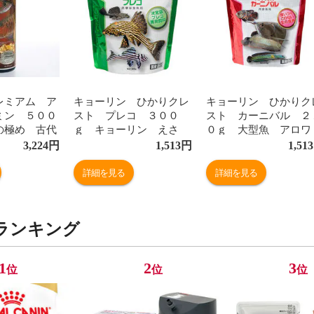
レミアム ア
キョーリン ひかりクレ
キョーリン ひかりク
ミン ５００
スト プレコ ３００
スト カーニバル ２
の極め 古代
ｇ キョーリン えさ
０ｇ 大型魚 アロワ
整剤 関東当日
お一人様３０点限り 関東
ナ 餌 エサ えさ 
3,224
円
1,513
円
1,513
当日便
一人様３０点限り 関
日便
詳細を見る
詳細を見る
ランキング
1
2
3
位
位
位