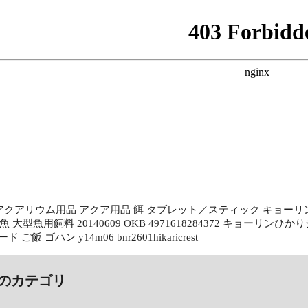
n_sei アクアリウム用品 アクア用品 餌 タブレット／スティック キョ
大型魚用飼料 20140609 OKB 4971618284372 キョーリンひかりシリーズ tok
ード ご飯 ゴハン y14m06 bnr2601hikaricrest
のカテゴリ