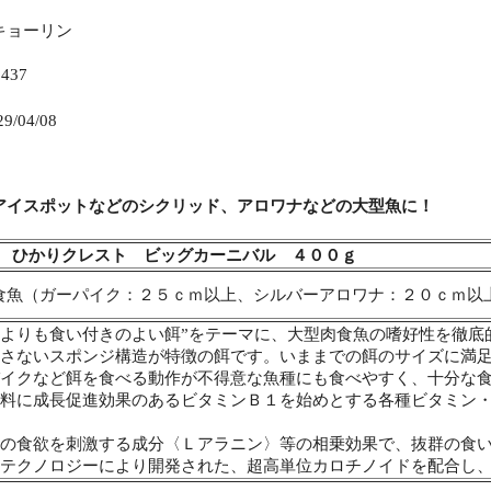
キョーリン
437
/04/08
アイスポットなどのシクリッド、アロワナなどの大型魚に！
 ひかりクレスト ビッグカーニバル ４００ｇ
食魚（ガーパイク：２５ｃｍ以上、シルバーアロワナ：２０ｃｍ以
餌よりも食い付きのよい餌”をテーマに、大型肉食魚の嗜好性を徹底
汚さないスポンジ構造が特徴の餌です。いままでの餌のサイズに満足
パイクなど餌を食べる動作が不得意な魚種にも食べやすく、十分な
原料に成長促進効果のあるビタミンＢ１を始めとする各種ビタミン
魚の食欲を刺激する成分〈Ｌアラニン〉等の相乗効果で、抜群の食
オテクノロジーにより開発された、超高単位カロチノイドを配合し