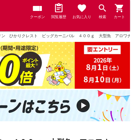
クーポン
閲覧履歴
お気に入り
検索
カート
リン ひかりクレスト ビッグカーニバル ４００ｇ 大型魚 アロワナ 餌