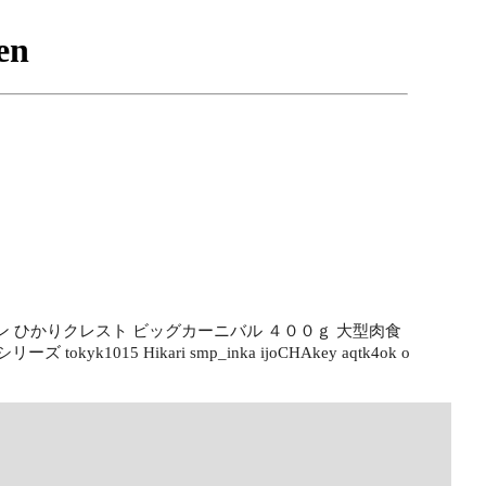
ーリン ひかりクレスト ビッグカーニバル ４００ｇ 大型肉食
yk1015 Hikari smp_inka ijoCHAkey aqtk4ok o