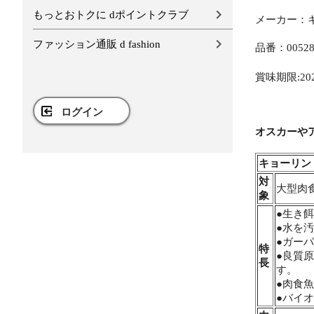
もっとおトクに dポイントクラブ
メーカー：
ファッション通販 d fashion
品番：00528
賞味期限:2029
ログイン
オスカーや
キョーリン
対
大型肉
象
●生き
●水を
●ガー
特
●良質
長
す。
●肉食
●バイ