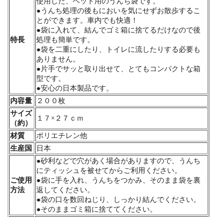
使用した、ペット用のうんち袋です。
●うんち処理の後もにおいを気にせずお散歩するこ
とができます。車内でも快適！
●袋に入れて、結んでゴミ箱に捨てるだけなので後
特長
処理も簡単です。
●袋を二重にしたり、トイレに流したりする必要も
ありません。
●片手でサッと取り出せて、とてもコンパクトな箱
型です。
●安心の日本製品です。
内容量
２００枚
サイズ
１７×２７ｃｍ
（約）
材質
ポリエチレン他
生産国
日本
●砂利などで穴があく場合がありますので、うんち
にティッシュを被せてからご利用ください。
ご使用
●袋に手を入れ、うんちをつかみ、そのまま袋を裏
方法
返してください。
●袋の口を数回ねじり、しっかり結んでください。
●そのままゴミ箱に捨ててください。