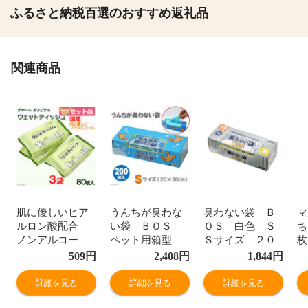
ふるさと納税百選のおすすめ返礼品
関連商品
肌に優しいヒア
うんちが臭わな
臭わない袋 Ｂ
マ
ルロン酸配合
い袋 ＢＯＳ
ＯＳ 白色 Ｓ
ち
ノンアルコー
ペット用箱型
Ｓサイズ ２０
枚
ル チャームオ
Ｓサイズ ２０
０枚入 犬
509
円
2,408
円
1,844
円
リジナル ウェ
０枚入 犬
猫 お散歩 関東
ットティッシ
猫 お散歩 関東
当日便
詳細を見る
詳細を見る
詳細を見る
ュ ８０枚×３
当日便