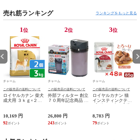
袋 お一人様２
点限り 関東当日
売れ筋ランキング
便
ランキングをもっと見る
1
2
3
位
位
位
チャーム
チャーム
チャーム
この販売店の送料について
この販売店の送料について
この販売店の送料について
ロイヤルカナン 柴犬
外部フィルター 創立
ロイヤルカナン 猫
成犬用 ３ｋｇ×２袋
７０周年記念商品 エ
インスティンクティ
３１８２５５０８２
ーハイム クラシック
ブ グレービー 成猫
３９０６ ジップ付
フィルター ２２１７
用 ８５ｇ １箱４８
お一人様２点限り 関
グレー ５０Ｈｚ 東
袋 お一人様１点限り
10,169 円
26,800 円
8,783 円
6
東当日便
日本用 水槽 アクア
関東当日便
92
243
79
5
リウム 関東当日便