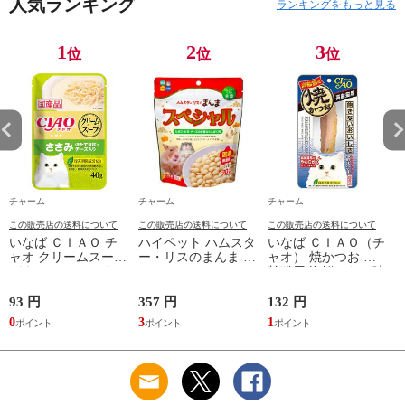
人気ランキング
ランキングをもっと見る
1
2
3
位
位
位
チャーム
チャーム
チャーム
この販売店の送料について
この販売店の送料について
この販売店の送料について
いなば ＣＩＡＯ チ
ハイペット ハムスタ
いなば ＣＩＡＯ（チ
ャオ クリームスープ
ー・リスのまんま ス
ャオ） 焼かつお 高
パウチ ささみ ほた
ペシャル ９０ｇ フ
齢猫用 海鮮ほたて味
て貝柱・チーズ入り
ード 主食 餌 エサ 関
１本 猫 おやつ 関東
４０ｇ 猫 キャット
東当日便
当日便
93 円
357 円
132 円
2
フード 関東当日便
0
3
1
2