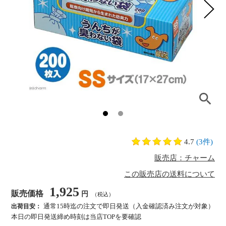
4.7
(3件)
販売店：チャーム
この販売店の送料について
1,925
販売価格
円
（税込）
通常15時迄の注文で即日発送（入金確認済み注文が対象）
出荷目安：
本日の即日発送締め時刻は当店TOPを要確認