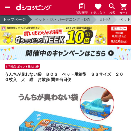
閲覧履歴
お気に入り
検索
カート
トップページ
ペット・花・ガーデニング・DIY
犬用品
ペット
8/7 時点_ポイント最大11倍
うんちが臭わない袋 ＢＯＳ ペット用箱型 ＳＳサイズ ２０
０枚入 犬 猫 お散歩 関東当日便