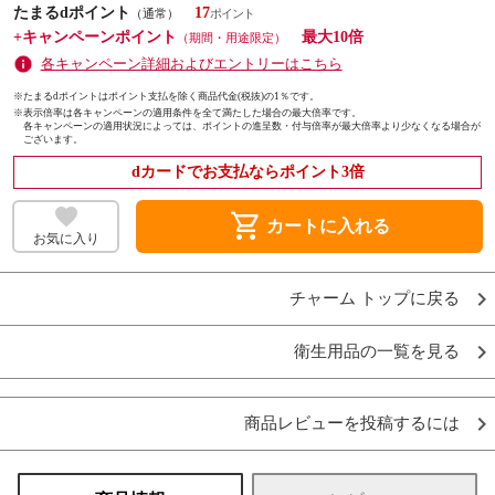
たまるdポイント
17
（通常）
+キャンペーンポイント
最大10倍
（期間・用途限定）
各キャンペーン詳細およびエントリーはこちら
※たまるdポイントはポイント支払を除く商品代金(税抜)の1％です。
※
表示倍率は各キャンペーンの適用条件を全て満たした場合の最大倍率です。
各キャンペーンの適用状況によっては、ポイントの進呈数・付与倍率が最大倍率より少なくなる場合が
ございます。
dカードでお支払ならポイント3倍
shopping_cart
カートに入れる
お気に入り
チャーム トップに戻る
衛生用品の一覧を見る
商品レビューを投稿するには