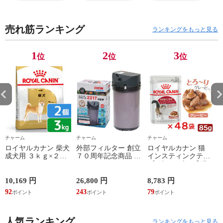
売れ筋ランキング
ランキングをもっと見る
1
2
3
位
位
位
チャーム
チャーム
チャーム
ロイヤルカナン 柴犬
外部フィルター 創立
ロイヤルカナン 猫
成犬用 ３ｋｇ×２袋
７０周年記念商品 エ
インスティンクティ
３１８２５５０８２
ーハイム クラシック
ブ グレービー 成猫
３９０６ ジップ付
フィルター ２２１７
用 ８５ｇ １箱４８
お一人様２点限り 関
グレー ５０Ｈｚ 東
袋 お一人様１点限り
10,169 円
26,800 円
8,783 円
6
東当日便
日本用 水槽 アクア
関東当日便
92
243
79
5
リウム 関東当日便
人気ランキング
ランキングをもっと見る