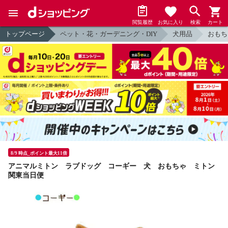
閲覧履歴
お気に入り
検索
カート
トップページ
ペット・花・ガーデニング・DIY
犬用品
おもち
8/9 時点_ポイント最大11倍
アニマルミトン ラブドッグ コーギー 犬 おもちゃ ミトン
関東当日便