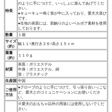
のように手につけて、いっしょに遊んであげてくだ
さい。
特長
●キューキュー鳴く笛が中に入っており、愛犬大喜び
です。
●生地の表面には、肌触りのよいベルボア素材を使用
しております。
数量
１個
サイズ
幅１１×奥行き２６×高さ１５ｃｍ
（約）
重量
１１０ｇ
（約）
表面：ポリエステル
材質
中身：ポリエステル、綿
笛：プラスチック
生産国
中国
●グローブのように手につけて、引っ張り合いっこな
ご使用
ど、愛犬とのコミュニケーションにお使いくださ
方法
い。
※愛犬のおもちゃ以外の用途には使用しないでくだ
さい。