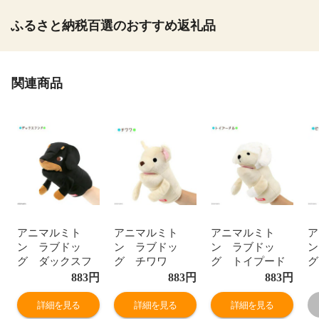
ふるさと納税百選のおすすめ返礼品
関連商品
アニマルミト
アニマルミト
アニマルミト
ア
ン ラブドッ
ン ラブドッ
ン ラブドッ
ン
グ ダックスフ
グ チワワ
グ トイプード
ント 犬 おも
犬 おもちゃ
ル 犬 おもち
883
円
883
円
883
円
ちゃ ミトン 関
ミトン 関東当日
ゃ ミトン 関東
ミ
東当日便
便
当日便
便
詳細を見る
詳細を見る
詳細を見る