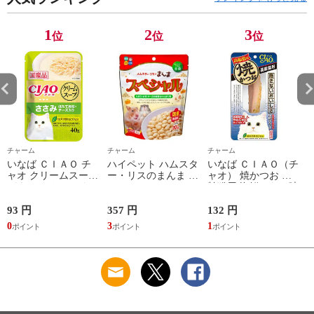
1
2
3
位
位
位
チャーム
チャーム
チャーム
いなば ＣＩＡＯ チ
ハイペット ハムスタ
いなば ＣＩＡＯ（チ
ャオ クリームスープ
ー・リスのまんま ス
ャオ） 焼かつお 高
パウチ ささみ ほた
ペシャル ９０ｇ フ
齢猫用 海鮮ほたて味
て貝柱・チーズ入り
ード 主食 餌 エサ 関
１本 猫 おやつ 関東
４０ｇ 猫 キャット
東当日便
当日便
93 円
357 円
132 円
2
フード 関東当日便
0
3
1
2