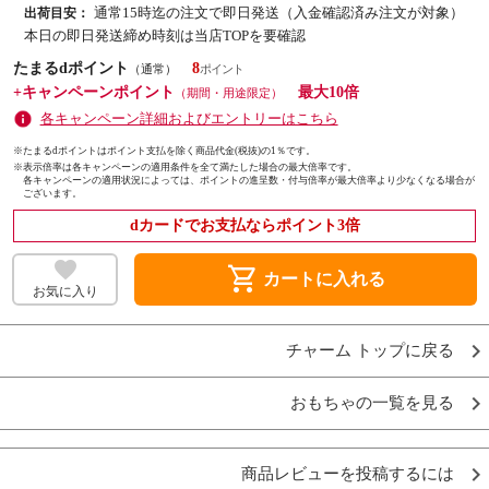
通常15時迄の注文で即日発送（入金確認済み注文が対象）
出荷目安：
本日の即日発送締め時刻は当店TOPを要確認
たまるdポイント
8
（通常）
+キャンペーンポイント
最大10倍
（期間・用途限定）
各キャンペーン詳細およびエントリーはこちら
※たまるdポイントはポイント支払を除く商品代金(税抜)の1％です。
※
表示倍率は各キャンペーンの適用条件を全て満たした場合の最大倍率です。
各キャンペーンの適用状況によっては、ポイントの進呈数・付与倍率が最大倍率より少なくなる場合が
ございます。
dカードでお支払ならポイント3倍
shopping_cart
カートに入れる
お気に入り
チャーム トップに戻る
おもちゃの一覧を見る
商品レビューを投稿するには