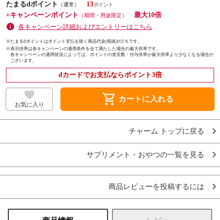
たまるdポイント
13
（通常）
+キャンペーンポイント
最大10倍
（期間・用途限定）
各キャンペーン詳細およびエントリーはこちら
※たまるdポイントはポイント支払を除く商品代金(税抜)の1％です。
※
表示倍率は各キャンペーンの適用条件を全て満たした場合の最大倍率です。
各キャンペーンの適用状況によっては、ポイントの進呈数・付与倍率が最大倍率より少なくなる場合が
ございます。
dカードでお支払ならポイント3倍
shopping_cart
カートに入れる
お気に入り
チャーム トップに戻る
サプリメント・おやつの一覧を見る
商品レビューを投稿するには