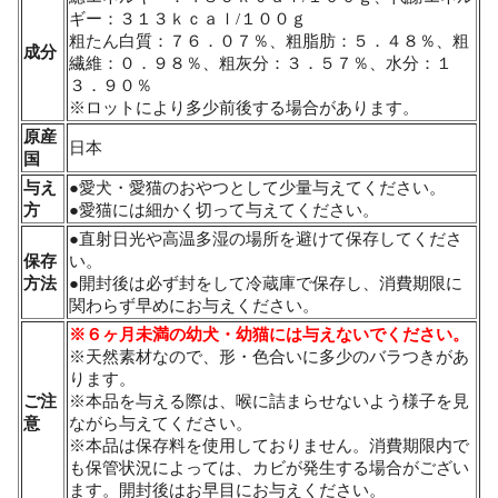
ギー：３１３ｋｃａｌ/１００ｇ
粗たん白質：７６．０７％、粗脂肪：５．４８％、粗
成分
繊維：０．９８％、粗灰分：３．５７％、水分：１
３．９０％
※ロットにより多少前後する場合があります。
原産
日本
国
与え
●愛犬・愛猫のおやつとして少量与えてください。
方
●愛猫には細かく切って与えてください。
●直射日光や高温多湿の場所を避けて保存してくださ
保存
い。
方法
●開封後は必ず封をして冷蔵庫で保存し、消費期限に
関わらず早めにお与えください。
※６ヶ月未満の幼犬・幼猫には与えないでください。
※天然素材なので、形・色合いに多少のバラつきがあ
ります。
ご注
※本品を与える際は、喉に詰まらせないよう様子を見
意
ながら与えてください。
※本品は保存料を使用しておりません。消費期限内で
も保管状況によっては、カビが発生する場合がござい
ます。開封後はお早目にお与えください。