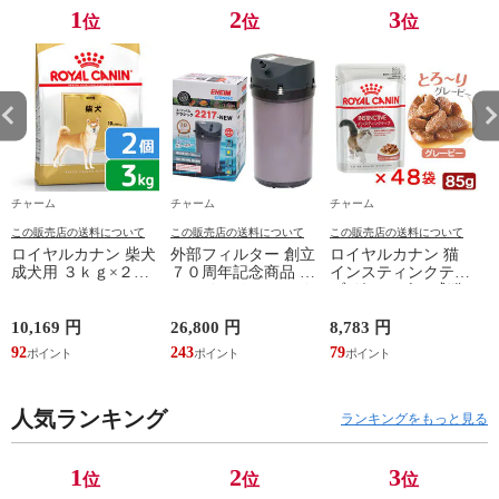
1
2
3
位
位
位
チャーム
チャーム
チャーム
この販売店の送料について
この販売店の送料について
この販売店の送料について
ロイヤルカナン 柴犬
外部フィルター 創立
ロイヤルカナン 猫
成犬用 ３ｋｇ×２袋
７０周年記念商品 エ
インスティンクティ
３１８２５５０８２
ーハイム クラシック
ブ グレービー 成猫
３９０６ ジップ付
フィルター ２２１７
用 ８５ｇ １箱４８
お一人様２点限り 関
グレー ５０Ｈｚ 東
袋 お一人様１点限り
10,169 円
26,800 円
8,783 円
6
東当日便
日本用 水槽 アクア
関東当日便
92
243
79
5
リウム 関東当日便
人気ランキング
ランキングをもっと見る
1
2
3
位
位
位