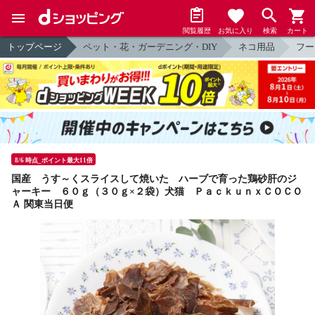
閲覧履歴
お気に入り
検索
カート
トップページ
ペット・花・ガーデニング・DIY
ネコ用品
フー
8/6 時点_ポイント最大11倍
国産 うす～くスライスして焼いた ハーブで育った鶏砂肝のジ
ャーキー ６０ｇ（３０ｇ×２袋）犬猫 ＰａｃｋｕｎｘＣＯＣＯ
Ａ 関東当日便