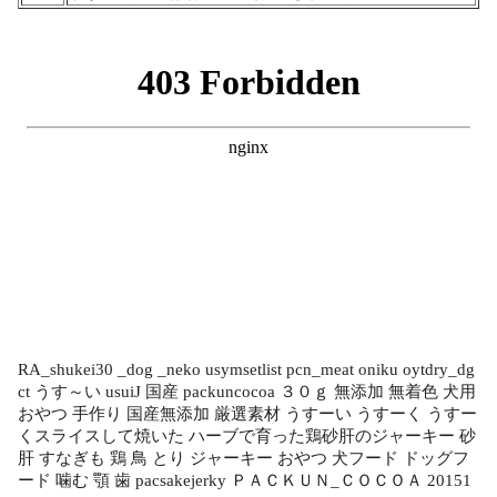
RA_shukei30 _dog _neko usymsetlist pcn_meat oniku oytdry_dg
ct うす～い usuiJ 国産 packuncocoa ３０ｇ 無添加 無着色 犬用
おやつ 手作り 国産無添加 厳選素材 うすーい うすーく うすー
くスライスして焼いた ハーブで育った鶏砂肝のジャーキー 砂
肝 すなぎも 鶏 鳥 とり ジャーキー おやつ 犬フード ドッグフ
ード 噛む 顎 歯 pacsakejerky ＰＡＣＫＵＮ_ＣＯＣＯＡ 20151