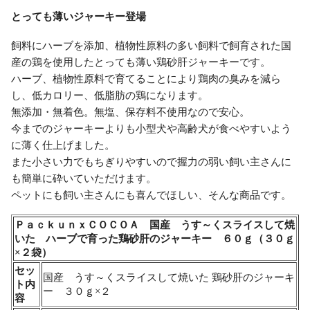
とっても薄いジャーキー登場
飼料にハーブを添加、植物性原料の多い飼料で飼育された国
産の鶏を使用したとっても薄い鶏砂肝ジャーキーです。
ハーブ、植物性原料で育てることにより鶏肉の臭みを減ら
し、低カロリー、低脂肪の鶏になります。
無添加・無着色。無塩、保存料不使用なので安心。
今までのジャーキーよりも小型犬や高齢犬が食べやすいよう
に薄く仕上げました。
また小さい力でもちぎりやすいので握力の弱い飼い主さんに
も簡単に砕いていただけます。
ペットにも飼い主さんにも喜んでほしい、そんな商品です。
ＰａｃｋｕｎｘＣＯＣＯＡ 国産 うす～くスライスして焼
いた ハーブで育った鶏砂肝のジャーキー ６０ｇ（３０ｇ
×２袋）
セッ
国産 うす～くスライスして焼いた 鶏砂肝のジャーキ
ト内
ー ３０ｇ×２
容