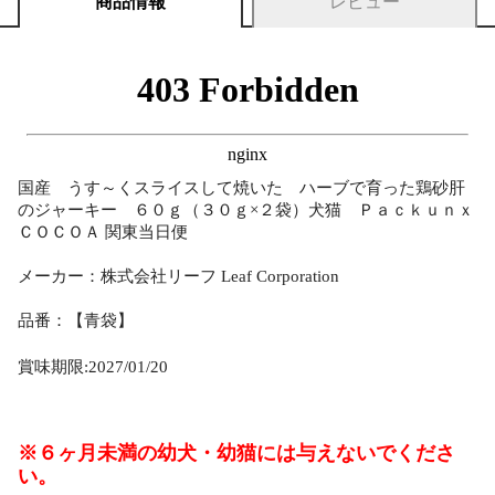
商品情報
レビュー
国産 うす～くスライスして焼いた ハーブで育った鶏砂肝
のジャーキー ６０ｇ（３０ｇ×２袋）犬猫 Ｐａｃｋｕｎｘ
ＣＯＣＯＡ 関東当日便
メーカー：株式会社リーフ Leaf Corporation
品番：【青袋】
賞味期限:2027/01/20
※６ヶ月未満の幼犬・幼猫には与えないでくださ
い。