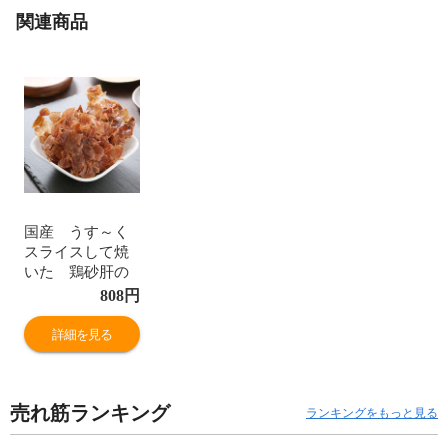
関連商品
国産 うす～く
スライスして焼
いた 鶏砂肝の
ジャーキー ３
808
円
０ｇ 犬猫用
無添加 無着
詳細を見る
色 Ｐａｃｋｕ
ｎｘＣＯＣＯ
Ａ 犬 猫 お
売れ筋ランキング
やつ 関東当日便
ランキングをもっと見る