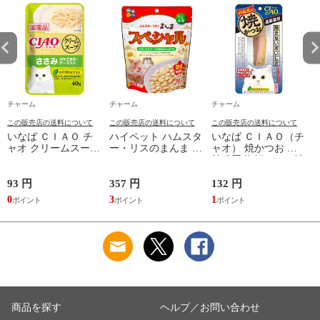
チャーム
チャーム
チャーム
この販売店の送料について
この販売店の送料について
この販売店の送料について
いなば ＣＩＡＯ チ
ハイペット ハムスタ
いなば ＣＩＡＯ（チ
ャオ クリームスープ
ー・リスのまんま ス
ャオ） 焼かつお 高
パウチ ささみ ほた
ペシャル ９０ｇ フ
齢猫用 海鮮ほたて味
て貝柱・チーズ入り
ード 主食 餌 エサ 関
１本 猫 おやつ 関東
４０ｇ 猫 キャット
東当日便
当日便
93 円
357 円
132 円
2
フード 関東当日便
0
3
1
2
商品を探す
ヘルプ／お問い合わせ