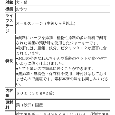
対象
犬・猫
機能
おやつ
ライ
フス
オールステージ（生後６ヶ月以上）
テー
ジ
●飼料にハーブを添加、植物性原料の多い飼料で飼育
された国産の鶏砂肝を使用したジャーキーです。
●砂肝には、亜鉛、鉄分、ビタミンＢ１２が豊富に含
まれています。
●お口の小さなわんちゃんや高齢のペットが食べやす
特長
いように薄く仕上げました。
●とても薄いので簡単に砕くことができます。
●無添加・無着色・保存料不使用。味付けはしており
ませんので無塩です。素材本来の味をお楽しみくださ
い。
内容
６０ｇ（３０ｇ×２袋）
量
原材
鶏（砂肝）国産
料
総エネルギー：４８９ｋｃａｌ/１００ｇ、代謝エネル