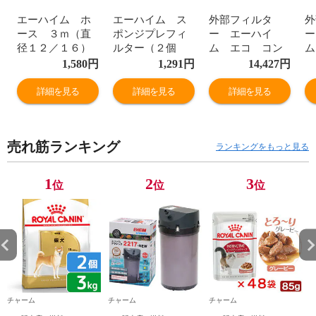
エーハイム ホ
エーハイム ス
外部フィルタ
外
ース ３ｍ（直
ポンジプレフィ
ー エーハイ
ー
径１２／１６）
ルター（２個
ム エコ コン
ム
関東当日便
入） 関東当日便
フォート ２２
フ
1,580
円
1,291
円
14,427
円
３２ おまけ付
３
き 水槽 アク
詳細を見る
詳細を見る
詳細を見る
アリウム メー
お
カー保証期間２
ー
年 関東当日便
２
売れ筋ランキング
ランキングをもっと見る
1
2
3
位
位
位
チャーム
チャーム
チャーム