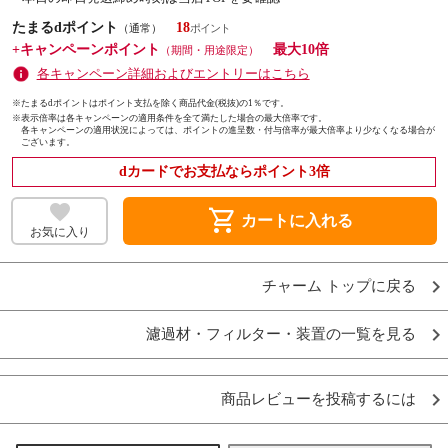
たまるdポイント
18
（通常）
+キャンペーンポイント
最大10倍
（期間・用途限定）
各キャンペーン詳細およびエントリーはこちら
※たまるdポイントはポイント支払を除く商品代金(税抜)の1％です。
※
表示倍率は各キャンペーンの適用条件を全て満たした場合の最大倍率です。
各キャンペーンの適用状況によっては、ポイントの進呈数・付与倍率が最大倍率より少なくなる場合が
ございます。
dカードでお支払ならポイント3倍
shopping_cart
カートに入れる
お気に入り
チャーム トップに戻る
濾過材・フィルター・装置の一覧を見る
商品レビューを投稿するには