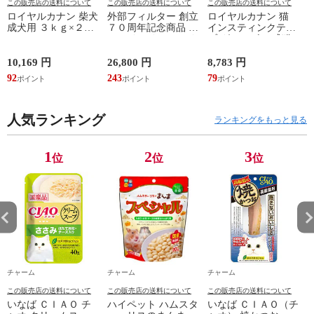
この販売店の送料について
この販売店の送料について
この販売店の送料について
ロイヤルカナン 柴犬
外部フィルター 創立
ロイヤルカナン 猫
成犬用 ３ｋｇ×２袋
７０周年記念商品 エ
インスティンクティ
３１８２５５０８２
ーハイム クラシック
ブ グレービー 成猫
３９０６ ジップ付
フィルター ２２１７
用 ８５ｇ １箱４８
お一人様２点限り 関
グレー ５０Ｈｚ 東
袋 お一人様１点限り
10,169 円
26,800 円
8,783 円
6
東当日便
日本用 水槽 アクア
関東当日便
92
243
79
5
リウム 関東当日便
人気ランキング
ランキングをもっと見る
1
2
3
位
位
位
チャーム
チャーム
チャーム
この販売店の送料について
この販売店の送料について
この販売店の送料について
いなば ＣＩＡＯ チ
ハイペット ハムスタ
いなば ＣＩＡＯ（チ