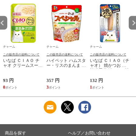
チャーム
チャーム
チャーム
この販売店の送料について
この販売店の送料について
この販売店の送料について
いなば ＣＩＡＯ チ
ハイペット ハムスタ
いなば ＣＩＡＯ（チ
ャオ クリームスープ
ー・リスのまんま ス
ャオ） 焼かつお 高
パウチ ささみ ほた
ペシャル ９０ｇ フ
齢猫用 海鮮ほたて味
て貝柱・チーズ入り
ード 主食 餌 エサ 関
１本 猫 おやつ 関東
４０ｇ 猫 キャット
東当日便
当日便
93 円
357 円
132 円
2
フード 関東当日便
0
3
1
2
商品を探す
ヘルプ／お問い合わせ