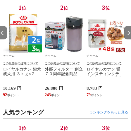
1
2
3
位
位
位
チャーム
チャーム
チャーム
この販売店の送料について
この販売店の送料について
この販売店の送料について
ロイヤルカナン 柴犬
外部フィルター 創立
ロイヤルカナン 猫
成犬用 ３ｋｇ×２袋
７０周年記念商品 エ
インスティンクティ
３１８２５５０８２
ーハイム クラシック
ブ グレービー 成猫
３９０６ ジップ付
フィルター ２２１７
用 ８５ｇ １箱４８
お一人様２点限り 関
グレー ５０Ｈｚ 東
袋 お一人様１点限り
10,169 円
26,800 円
8,783 円
6
東当日便
日本用 水槽 アクア
関東当日便
92
243
79
5
リウム 関東当日便
人気ランキング
ランキングをもっと見る
1
2
3
位
位
位