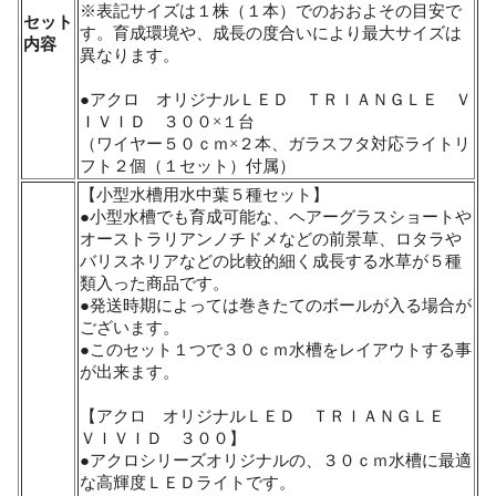
※表記サイズは１株（１本）でのおおよその目安で
セット
す。育成環境や、成長の度合いにより最大サイズは
内容
異なります。
●アクロ オリジナルＬＥＤ ＴＲＩＡＮＧＬＥ Ｖ
ＩＶＩＤ ３００×１台
（ワイヤー５０ｃｍ×２本、ガラスフタ対応ライトリ
フト２個（１セット）付属）
【小型水槽用水中葉５種セット】
●小型水槽でも育成可能な、ヘアーグラスショートや
オーストラリアンノチドメなどの前景草、ロタラや
バリスネリアなどの比較的細く成長する水草が５種
類入った商品です。
●発送時期によっては巻きたてのボールが入る場合が
ございます。
●このセット１つで３０ｃｍ水槽をレイアウトする事
が出来ます。
【アクロ オリジナルＬＥＤ ＴＲＩＡＮＧＬＥ
ＶＩＶＩＤ ３００】
●アクロシリーズオリジナルの、３０ｃｍ水槽に最適
な高輝度ＬＥＤライトです。