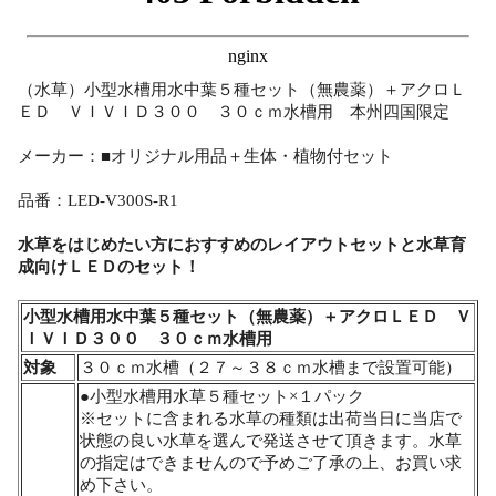
（水草）小型水槽用水中葉５種セット（無農薬）＋アクロＬ
ＥＤ ＶＩＶＩＤ３００ ３０ｃｍ水槽用 本州四国限定
メーカー：■オリジナル用品＋生体・植物付セット
品番：LED-V300S-R1
水草をはじめたい方におすすめのレイアウトセットと水草育
成向けＬＥＤのセット！
小型水槽用水中葉５種セット（無農薬）＋アクロＬＥＤ Ｖ
ＩＶＩＤ３００ ３０ｃｍ水槽用
対象
３０ｃｍ水槽（２７～３８ｃｍ水槽まで設置可能）
●小型水槽用水草５種セット×１パック
※セットに含まれる水草の種類は出荷当日に当店で
状態の良い水草を選んで発送させて頂きます。水草
の指定はできませんので予めご了承の上、お買い求
め下さい。