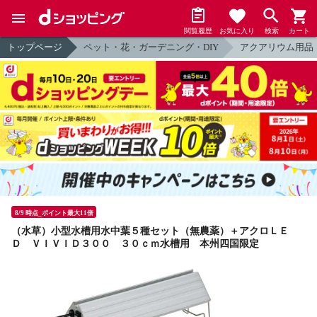
閲覧履歴
お気に入り
検索
カート
トップページ
ペット・花・ガーデニング・DIY
アクアリウム用品
8/9 時点_ポイント最大11倍
（水草）小型水槽用水中葉５種セット（無農薬）＋アクロＬＥ
Ｄ ＶＩＶＩＤ３００ ３０ｃｍ水槽用 本州四国限定