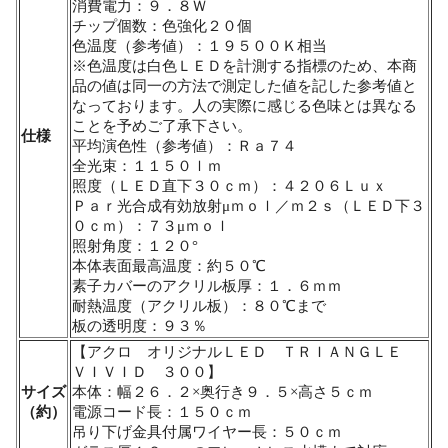
消費電力：９．８Ｗ
チップ個数：色強化２０個
色温度（参考値）：１９５００Ｋ相当
※色温度は白色ＬＥＤを計測する指標のため、本商
品の値は同一の方法で測定した値を記した参考値と
なっております。人の実際に感じる色味とは異なる
ことを予めご了承下さい。
仕様
平均演色性（参考値）：Ｒａ７４
全光束：１１５０ｌｍ
照度（ＬＥＤ直下３０ｃｍ）：４２０６Ｌｕｘ
Ｐａｒ光合成有効放射μｍｏｌ／ｍ２ｓ（ＬＥＤ下３
０ｃｍ）：７３μｍｏｌ
照射角度：１２０°
本体表面最高温度：約５０℃
素子カバーのアクリル板厚：１．６ｍｍ
耐熱温度（アクリル板）：８０℃まで
板の透明度：９３％
【アクロ オリジナルＬＥＤ ＴＲＩＡＮＧＬＥ
ＶＩＶＩＤ ３００】
サイズ
本体：幅２６．２×奥行き９．５×高さ５ｃｍ
（約）
電源コード長：１５０ｃｍ
吊り下げ金具付属ワイヤー長：５０ｃｍ