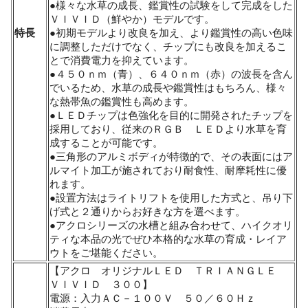
●様々な水草の成長、鑑賞性の試験をして完成をした
ＶＩＶＩＤ（鮮やか）モデルです。
特長
●初期モデルより改良を加え、より鑑賞性の高い色味
に調整しただけでなく、チップにも改良を加えるこ
とで消費電力を抑えています。
●４５０ｎｍ（青）、６４０ｎｍ（赤）の波長を含ん
でいるため、水草の成長や鑑賞性はもちろん、様々
な熱帯魚の鑑賞性も高めます。
●ＬＥＤチップは色強化を目的に開発されたチップを
採用しており、従来のＲＧＢ ＬＥＤより水草を育
成することが可能です。
●三角形のアルミボディが特徴的で、その表面にはア
ルマイト加工が施されており耐食性、耐摩耗性に優
れます。
●設置方法はライトリフトを使用した方式と、吊り下
げ式と２通りからお好きな方を選べます。
●アクロシリーズの水槽と組み合わせて、ハイクオリ
ティな本品の光でぜひ本格的な水草の育成・レイア
ウトをご堪能ください。
【アクロ オリジナルＬＥＤ ＴＲＩＡＮＧＬＥ
ＶＩＶＩＤ ３００】
電源：入力ＡＣ－１００Ｖ ５０／６０Ｈｚ