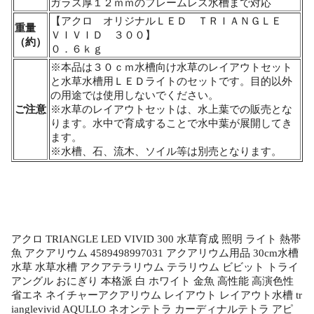
ガラス厚１２ｍｍのフレームレス水槽まで対応
【アクロ オリジナルＬＥＤ ＴＲＩＡＮＧＬＥ
重量
ＶＩＶＩＤ ３００】
（約）
０．６ｋｇ
※本品は３０ｃｍ水槽向け水草のレイアウトセット
と水草水槽用ＬＥＤライトのセットです。目的以外
の用途では使用しないでください。
ご注意
※水草のレイアウトセットは、水上葉での販売とな
ります。水中で育成することで水中葉が展開してき
ます。
※水槽、石、流木、ソイル等は別売となります。
アクロ TRIANGLE LED VIVID 300 水草育成 照明 ライト 熱帯
魚 アクアリウム 4589498997031 アクアリウム用品 30cm水槽
水草 水草水槽 アクアテラリウム テラリウム ビビット トライ
アングル おにぎり 本格派 白 ホワイト 金魚 高性能 高演色性
省エネ ネイチャーアクアリウム レイアウト レイアウト水槽 tr
ianglevivid AQULLO ネオンテトラ カーディナルテトラ アピ