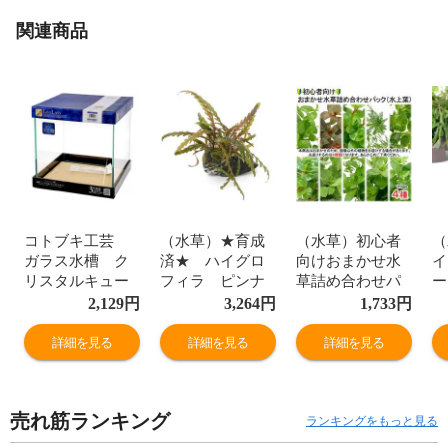
関連商品
コトブキ工芸
（水草）★育成
（水草）初心者
（
ガラス水槽 ク
済★ ハイグロ
向けおまかせ水
イ
リスタルキュー
フィラ ピンナ
草詰め合わせパ
ー
ブ ３００（３
ティフィダ 風
ック ４種（計
サ
2,129
円
3,264
円
1,733
円
０×３０×３０ｃ
山石（８～１２
４０本）（水上
ア
ｍ） レグラ
ｃｍ）（水中
葉）（無農薬）
ナ
詳細を見る
詳細を見る
詳細を見る
ス ３０ｃｍ水
葉）（無農薬）
（１パック）
葉
槽（単体） 小
（１個）
型水槽 お一人
売れ筋ランキング
様２点限り 関東
ランキングをもっと見る
当日便