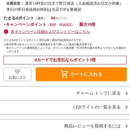
通常14時迄の注文で即日発送（入金確認済み注文が対象）
出荷目安：
本日の即日発送締め時刻は当店TOPを要確認
たまるdポイント
84
（通常）
+キャンペーンポイント
最大10倍
（期間・用途限定）
各キャンペーン詳細およびエントリーはこちら
※たまるdポイントはポイント支払を除く商品代金(税抜)の1％です。
※
表示倍率は各キャンペーンの適用条件を全て満たした場合の最大倍率です。
各キャンペーンの適用状況によっては、ポイントの進呈数・付与倍率が最大倍率より少なくなる場合が
ございます。
dカードでお支払ならポイント3倍
shopping_cart
カートに入れる
お気に入り
チャーム トップに戻る
LEDライトの一覧を見る
商品レビューを投稿するには