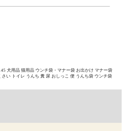
S-2145 犬用品 猫用品 ウンチ袋・マナー袋 お出かけ マナー袋
さい トイレ うんち 糞 尿 おしっこ 便 うんち袋 ウンチ袋