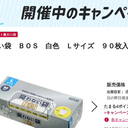
ント最大11倍
い袋 ＢＯＳ 白色 Ｌサイズ ９０枚入
販売価格
出荷目安：
日の即日発送
たまるdポイ
+キャンペー
各キャン