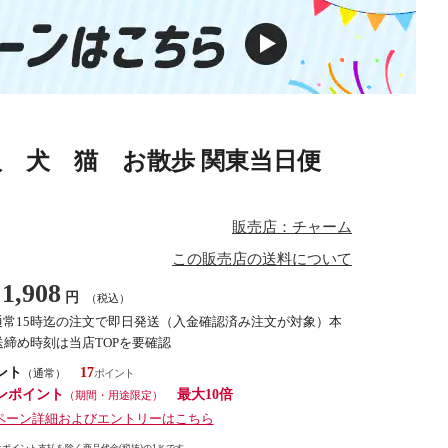
 犬 猫 お散歩 関東当日便
販売店：チャーム
この販売店の送料について
1,908
円
（税込）
通常15時迄の注文で即日発送（入金確認済み注文が対象）本
締め時刻は当店TOPを要確認
ント
17
（通常）
ンポイント
最大10倍
（期間・用途限定）
ペーン詳細およびエントリーはこちら