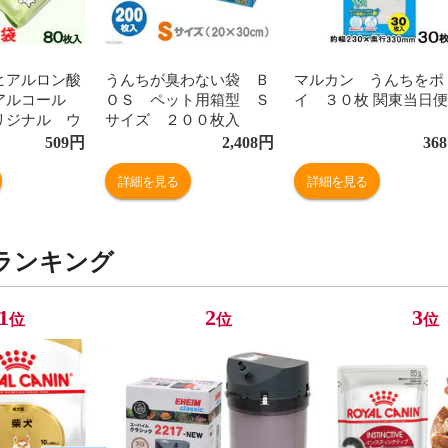
ヒアルロン酸
うんちが臭わない袋 Ｂ
マルカン うんちをポ
アルコール
ＯＳ ペット用箱型 Ｓ
イ ３０枚 関東当日便
リジナル ウ
サイズ ２００枚入
ッシュ ８０
犬 猫 お散歩 関東当日
509
円
2,408
円
368
お一人様２点
便
日便
詳細を見る
詳細を見る
ランキング
1
2
3
位
位
位