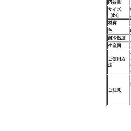
内容量
サイズ
（約）
材質
色
耐冷温度
生産国
ご使用方
法
ご注意