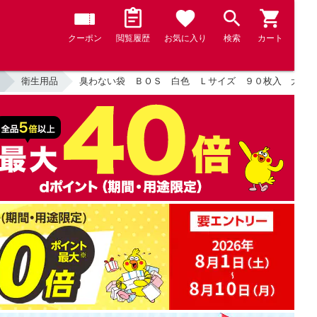
クーポン
閲覧履歴
お気に入り
検索
カート
衛生用品
臭わない袋 ＢＯＳ 白色 Ｌサイズ ９０枚入 犬 猫