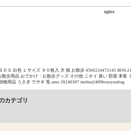
ＯＳ 白色 Ｌサイズ ９０枚入 犬 猫 お散歩 4560224472145 BO
散歩用品 おでかけ・お散歩グッズ その他 ニオイ 臭い 部屋 来客 く
用品 うさぎ ウサギ 兎 amo 20240307 melma2409bousyuubag
のカテゴリ