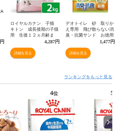
ロイヤルカナン 子猫
デオトイレ 砂 取りか
キトン 成長後期の子猫
え専用 飛び散らない消
用 生後１２ヵ月齢ま
臭・抗菌サンド お徳用
で ２ｋｇ ジップ付
４Ｌ 猫砂 お一人様４
円
4,287
円
1,477
円
キャットフード ドライ
点限り 関東当日便
関東当日便
詳細を見る
詳細を見る
ランキングをもっと見る
4
5
位
位