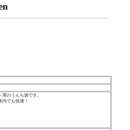
ト用のうんち袋です。
車内でも快適！
。