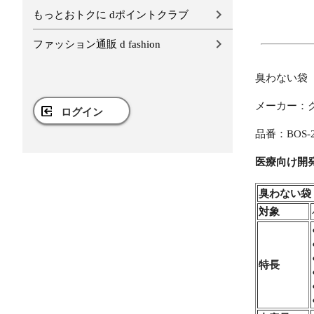
もっとおトクに dポイントクラブ
ファッション通販 d fashion
臭わない袋
メーカー：
ログイン
品番：BOS-2
医療向け開
臭わない袋
対象
特長