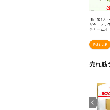
肌に優しい
配合 ノン
チャームオ
ェットティ
枚×３袋 
限り 関東当
詳細を見る
売れ筋
9
10
位
位