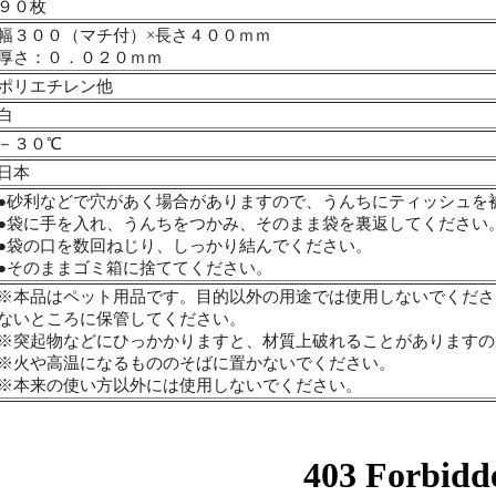
９０枚
幅３００（マチ付）×長さ４００ｍｍ
厚さ：０．０２０ｍｍ
ポリエチレン他
白
－３０℃
日本
●砂利などで穴があく場合がありますので、うんちにティッシュを
●袋に手を入れ、うんちをつかみ、そのまま袋を裏返してください
●袋の口を数回ねじり、しっかり結んでください。
●そのままゴミ箱に捨ててください。
※本品はペット用品です。目的以外の用途では使用しないでくださ
ないところに保管してください。
※突起物などにひっかかりますと、材質上破れることがありますの
※火や高温になるもののそばに置かないでください。
※本来の使い方以外には使用しないでください。