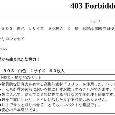
 ＢＯＳ 白色 Ｌサイズ ９０枚入 犬 猫 お散歩 関東当日便
クリロンカセイ
145
発から生まれた防臭力！
 ＢＯＳ 白色 Ｌサイズ ９０枚入
小型犬・猫などのペット
●驚異的な防臭力を有する高機能素材「ＢＯＳ」を使用した、ペッ
●うんち処理の後もにおいを気にせずお散歩することができます。
●袋に入れて、結んでゴミ箱に捨てるだけなので後処理も簡単です
●袋を二重にしたり、トイレに流したりする必要もありません。
●片手でサッと取り出せて、とてもコンパクトな箱型です。
●安心の日本製品です。