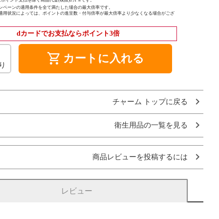
ポイント支払を除く商品代金(税抜)の1％です。
ンペーンの適用条件を全て満たした場合の最大倍率です。
適用状況によっては、ポイントの進呈数・付与倍率が最大倍率より少なくなる場合がござ
dカードでお支払ならポイント3倍
shopping_cart
カートに入れる
り
チャーム トップに戻る
衛生用品の一覧を見る
商品レビューを投稿するには
レビュー