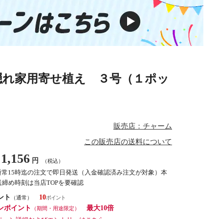
隠れ家用寄せ植え ３号（１ポッ
販売店：チャーム
この販売店の送料について
1,156
円
（税込）
通常15時迄の注文で即日発送（入金確認済み注文が対象）本
締め時刻は当店TOPを要確認
ント
10
（通常）
ンポイント
最大10倍
（期間・用途限定）