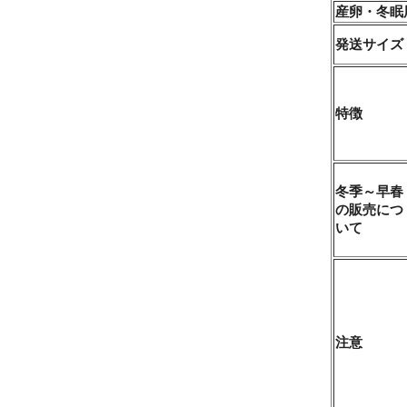
産卵・冬眠
発送サイズ
特徴
冬季～早春
の販売につ
いて
注意