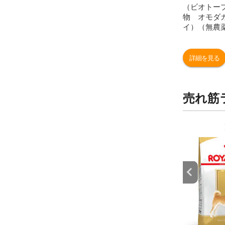
（ビオトー
物 オモダ
イ）（無農
ト） 抽水
詳細を見る
売れ筋
9
10
位
位