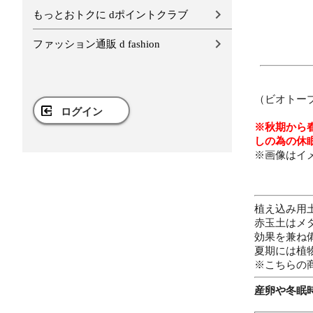
もっとおトクに dポイントクラブ
ファッション通販 d fashion
（ビオトー
ログイン
※秋期から
しの為の休
※画像はイ
植え込み用
赤玉土はメ
効果を兼ね
夏期には植
※こちらの
産卵や冬眠