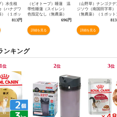
プ）水生植
（ビオトープ）睡蓮 温
（山野草）ナンゴクデ
カ（ハナグワ
帯性睡蓮（スイレン）
ジソウ（南国田字草）
薬）（１ポッ
色指定なし（無農薬）
（無農薬）（１ポット
植物
（１ポット） 品種・種
813
円
696
円
813
類おまかせ
詳細を見る
詳細を見る
ランキング
1
2
3
位
位
位