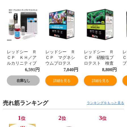
レッドシー Ｒ
レッドシー Ｒ
レッドシー Ｒ
レ
ＣＰ ＫＨ／ア
ＣＰ マグネシ
ＣＰ 硝酸塩プ
Ｃ
ルカリニティプ
ウムプロテス
ロテスト 検査
プ
ロテスト 検査
ト 検査キッ
キット アルジ
査
6,591
円
7,040
円
8,800
円
キット リーフ
ト リーフファ
ーマネジメント
ジ
ファンデーショ
ンデーションプ
プログラム テ
在庫なし
詳細を見る
詳細を見る
ンプログラム
ログラム テス
ストキット 関東
テ
テストキット 関
トキット 関東当
当日便
東
東当日便
日便
売れ筋ランキング
ランキングをもっと見る
1
2
3
位
位
位