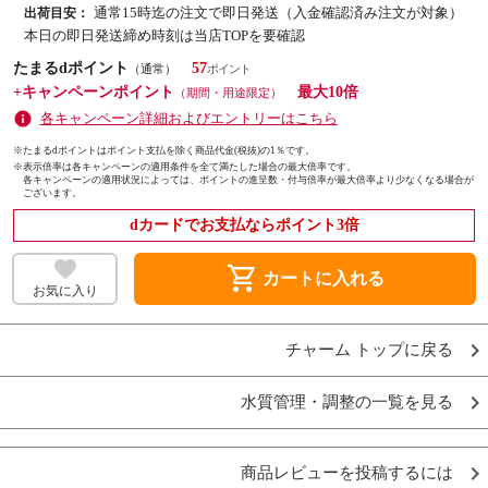
通常15時迄の注文で即日発送（入金確認済み注文が対象）
出荷目安：
本日の即日発送締め時刻は当店TOPを要確認
たまるdポイント
57
（通常）
+キャンペーンポイント
最大10倍
（期間・用途限定）
各キャンペーン詳細およびエントリーはこちら
※たまるdポイントはポイント支払を除く商品代金(税抜)の1％です。
※
表示倍率は各キャンペーンの適用条件を全て満たした場合の最大倍率です。
各キャンペーンの適用状況によっては、ポイントの進呈数・付与倍率が最大倍率より少なくなる場合が
ございます。
dカードでお支払ならポイント3倍
shopping_cart
カートに入れる
お気に入り
チャーム トップに戻る
水質管理・調整の一覧を見る
商品レビューを投稿するには