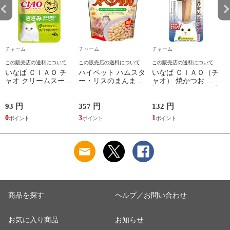
チャーム
チャーム
チャーム
この販売店の送料について
この販売店の送料について
この販売店の送料について
いなば ＣＩＡＯ チ
ハイペット ハムスタ
いなば ＣＩＡＯ（チ
ャオ クリームスープ
ー・リスのまんま ス
ャオ） 焼かつお 高
パウチ ささみ ほた
ペシャル ９０ｇ フ
齢猫用 海鮮ほたて味
て貝柱・チーズ入り
ード 主食 餌 エサ 関
１本 猫 おやつ 関東
４０ｇ 猫 キャット
東当日便
当日便
93 円
357 円
132 円
2
フード 関東当日便
0
3
1
2
商品を探す
ヘルプ／お問い合わせ
お気に入り商品
お知らせ