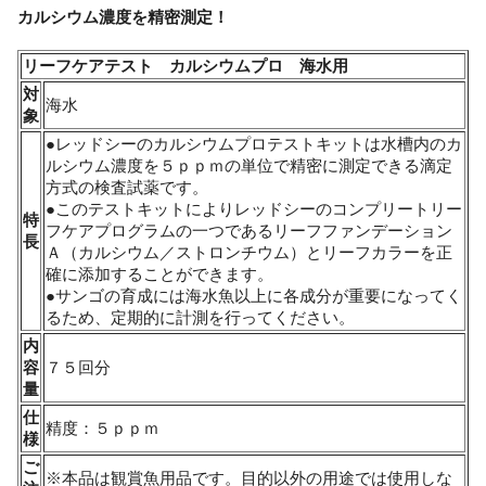
カルシウム濃度を精密測定！
リーフケアテスト カルシウムプロ 海水用
対
海水
象
●レッドシーのカルシウムプロテストキットは水槽内のカ
ルシウム濃度を５ｐｐｍの単位で精密に測定できる滴定
方式の検査試薬です。
●このテストキットによりレッドシーのコンプリートリー
特
フケアプログラムの一つであるリーフファンデーション
長
Ａ（カルシウム／ストロンチウム）とリーフカラーを正
確に添加することができます。
●サンゴの育成には海水魚以上に各成分が重要になってく
るため、定期的に計測を行ってください。
内
容
７５回分
量
仕
精度：５ｐｐｍ
様
ご
※本品は観賞魚用品です。目的以外の用途では使用しな