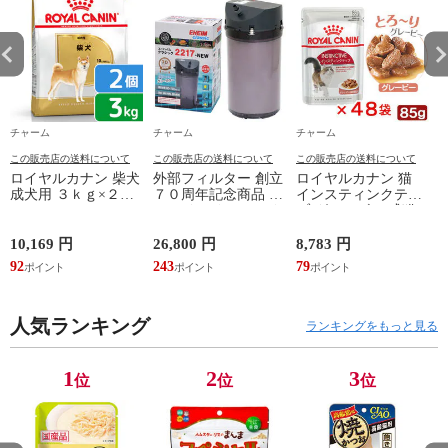
チャーム
チャーム
チャーム
この販売店の送料について
この販売店の送料について
この販売店の送料について
ロイヤルカナン 柴犬
外部フィルター 創立
ロイヤルカナン 猫
成犬用 ３ｋｇ×２袋
７０周年記念商品 エ
インスティンクティ
３１８２５５０８２
ーハイム クラシック
ブ グレービー 成猫
３９０６ ジップ付
フィルター ２２１７
用 ８５ｇ １箱４８
お一人様２点限り 関
グレー ５０Ｈｚ 東
袋 お一人様１点限り
10,169 円
26,800 円
8,783 円
6
東当日便
日本用 水槽 アクア
関東当日便
92
243
79
5
リウム 関東当日便
人気ランキング
ランキングをもっと見る
1
2
3
位
位
位