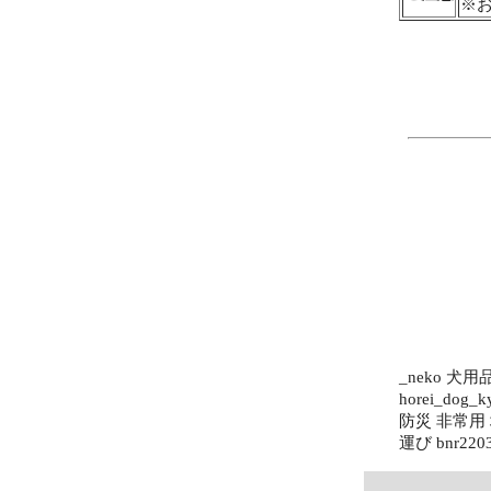
※
_neko 犬
horei_do
防災 非常用
運び bnr2203d