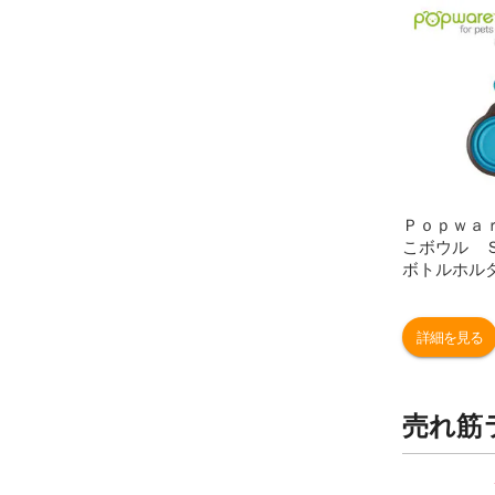
Ｐｏｐｗａ
こボウル 
ボトルホル
当日便
詳細を見る
売れ筋
9
10
位
位