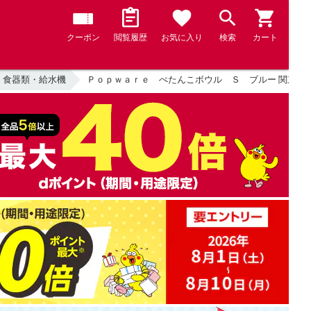
クーポン
閲覧履歴
お気に入り
検索
カート
食器類・給水機
Ｐｏｐｗａｒｅ ぺたんこボウル Ｓ ブルー 関東当