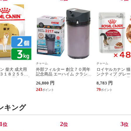
チャーム
チャーム
ン 柴犬 成犬用
外部フィルター 創立７０周年
ロイヤルカナン 猫
 ３１８２５５０
記念商品 エーハイム クラシッ
ンクティブ グレー
 ジップ付 お一人
クフィルター ２２１７ グレー
８５ｇ １箱４８袋
26,800 円
8,783 円
関東当日便
５０Ｈｚ 東日本用 水槽 アク
点限り 関東当日便
アリウム 関東当日便
243
79
ンキング
1
2
3
位
位
位