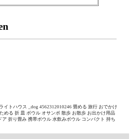
トハウス _dog 4562312010246 畳める 旅行 おでかけ
りたたみ 折りたためる 折 皿 ボウル オサンポ 散歩 お散歩 お出かけ用品
トドア 折り畳み 携帯ボウル 水飲みボウル コンパクト 持ち