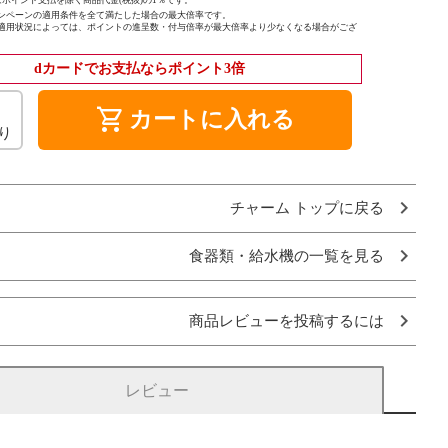
ポイント支払を除く商品代金(税抜)の1％です。
ンペーンの適用条件を全て満たした場合の最大倍率です。
適用状況によっては、ポイントの進呈数・付与倍率が最大倍率より少なくなる場合がござ
dカードでお支払ならポイント3倍
shopping_cart
カートに入れる
り
チャーム トップに戻る
食器類・給水機の一覧を見る
商品レビューを投稿するには
レビュー