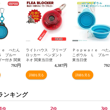
ｒｅ ぺたん
ライトハウス フリーブ
Ｐｏｐｗａｒｅ ぺた
Ｓ ブルー
ロッカー ペンダント
こボウル Ｌ ブルー
ダー付き 関東
ネオ 関東当日便
東当日便
792
円
4,387
円
792
詳細を見る
詳細を見る
ランキング
1
2
3
位
位
位