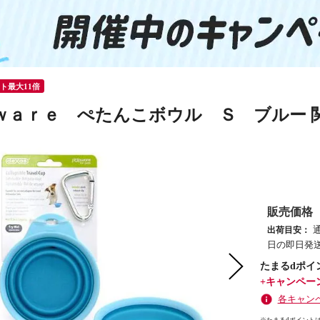
ント最大11倍
ｗａｒｅ ぺたんこボウル Ｓ ブルー 
販売価格
出荷目安：
日の即日発送
たまるdポイ
+キャンペー
各キャン