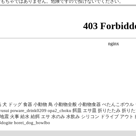
おもちゃではありません。危険ですので投げないでください。
用品 犬 ドッグ 食器 小動物 鳥 小動物全般 小動物食器 ぺたんこボウル ライ
g_kyusui poware_drink0209 opa2_choku 餌皿 エサ皿 折
 地震 火事 給水 給餌 エサ 水のみ 水飲み シリコン ドライブ アウ
ogite horei_dog_bowlbo