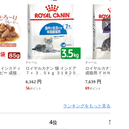
チャーム
チャーム
 インスティ
ロイヤルカナン 猫 インドア
ロイヤルカナン 猫 避妊
ビー 成猫用
７＋ ３．５ｋｇ ３１８２５５
成猫用 ＦＨＮ ステアラ
 お一人様１
０７８４４１２ お一人様５点
４ｋｇ 生後１２ヵ月齢
6,162 円
7,639 円
限り ジップ付 関東当日便
歳まで ジップ付 お一人
限り 関東当日便
56
69
ランキングをもっと見る
4
5
位
位