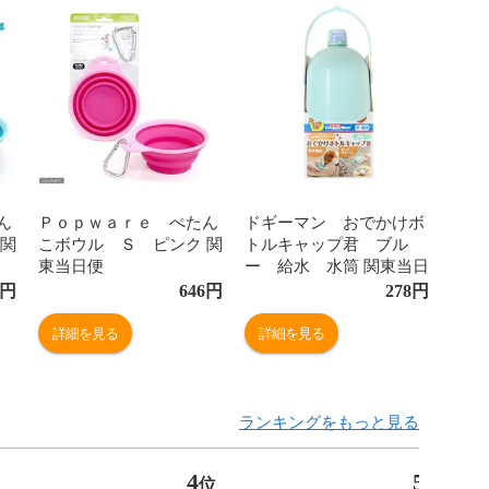
ん
Ｐｏｐｗａｒｅ ぺたん
ドギーマン おでかけボ
 関
こボウル Ｓ ピンク 関
トルキャップ君 ブル
東当日便
ー 給水 水筒 関東当日
便
円
646
円
278
円
詳細を見る
詳細を見る
ランキングをもっと見る
4
5
位
位