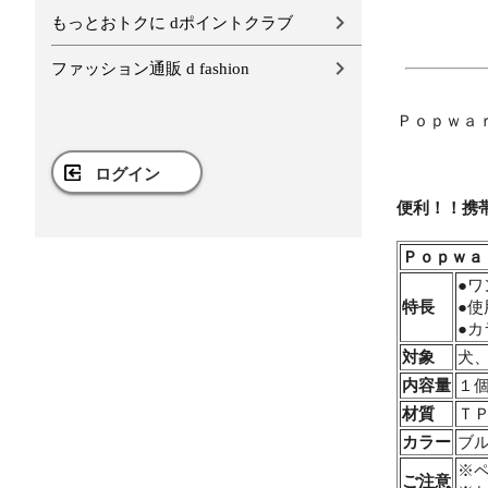
もっとおトクに dポイントクラブ
ファッション通販 d fashion
Ｐｏｐｗａ
ログイン
便利！！携
Ｐｏｐｗａ
●
特長
●
●
対象
犬
内容量
１
材質
Ｔ
カラー
ブ
※
ご注意