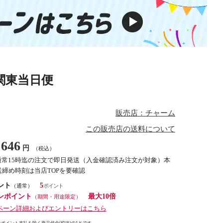
関東当日便
販売店：チャーム
この販売店の送料について
646
円
（税込）
通常15時迄の注文で即日発送（入金確認済み注文が対象）本
締め時刻は当店TOPを要確認
ント
5
（通常）
ンポイント
最大10倍
（期間・用途限定）
ペーン詳細およびエントリーはこちら