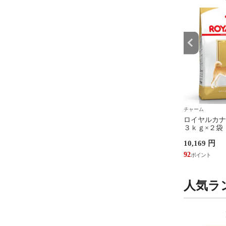
チャーム
チャーム
フード サイエンスダイ
ドッグフード サイエンスダイ
ロイヤルカナ
シニア ７歳以上 小粒
エット シニアプラス １０歳以
３ｋｇ×２袋
 チキン １２ｋｇ ヒ
上 小粒 高齢犬用 チキン １２
８２３９０６
 円
11,952 円
10,169 円
 関東当日便
ｋｇ ヒルズ 犬 関東当日便
様２点限り 
108
92
人気ラ
9
10
位
位