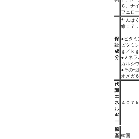
Ｃ、ナ
フェロ
たんぱ
維：７
保
●ビタミ
証
ビタミ
成
ｇ／ｋ
分
●ミネラ
カルシ
●その他
オメガ
代
謝
エ
ネ
４０７
ル
ギ
ー
原
産
韓国