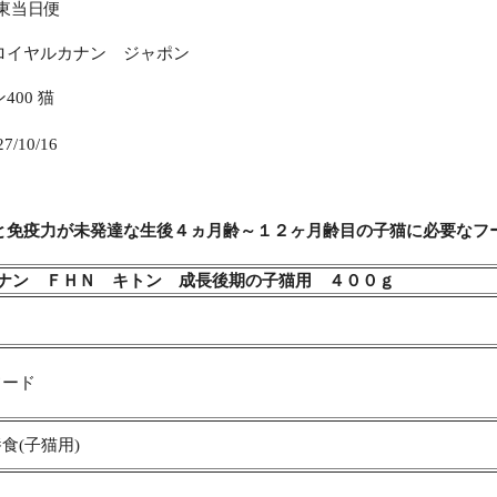
東当日便
ロイヤルカナン ジャポン
400 猫
/10/16
と免疫力が未発達な生後４ヵ月齢～１２ヶ月齢目の子猫に必要なフ
ナン ＦＨＮ キトン 成長後期の子猫用 ４００ｇ
フード
食(子猫用)