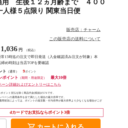
猫用 生後１２ヵ月齢まで ４００
人様５点限り 関東当日便
販売店：チャーム
この販売店の送料について
1,036
円
（税込）
通常15時迄の注文で即日発送（入金確認済み注文が対象）本
締め時刻は当店TOPを要確認
ント
9
（通常）
ンポイント
最大10倍
（期間・用途限定）
ペーン詳細およびエントリーはこちら
ポイント支払を除く商品代金(税抜)の1％です。
ンペーンの適用条件を全て満たした場合の最大倍率です。
適用状況によっては、ポイントの進呈数・付与倍率が最大倍率より少なくなる場合がござ
dカードでお支払ならポイント3倍
shopping_cart
カートに入れる