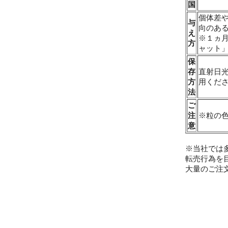
国
個体差
与
向のあ
え
※１ヵ
方
ャット
保
存
直射日
方
用くだ
法
ご
注
※粒の
意
※当社では
転売行為を
大量のご注