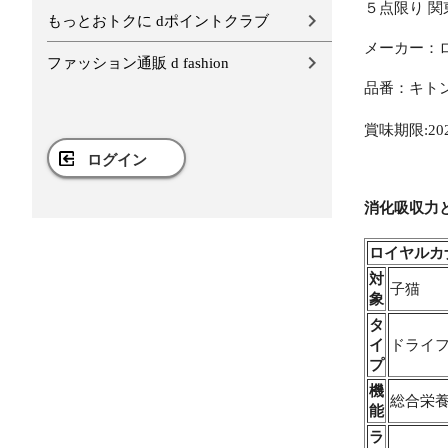
５点限り 関
もっとおトクに dポイントクラブ
メーカー：
ファッション通販 d fashion
品番：キトン
賞味期限:2027
ログイン
消化吸収力
ロイヤルカ
対
子猫
象
タ
イ
ドライ
プ
機
総合栄養
能
ラ