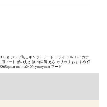
４００ｇ ジップ無しキャットフード ドライ FHN ロイカナ
ねこ用フード 猫のえさ 猫の餌 餌 えさ カリカリ おすすめ 仔
2205qucat melma2409syouryocat フード