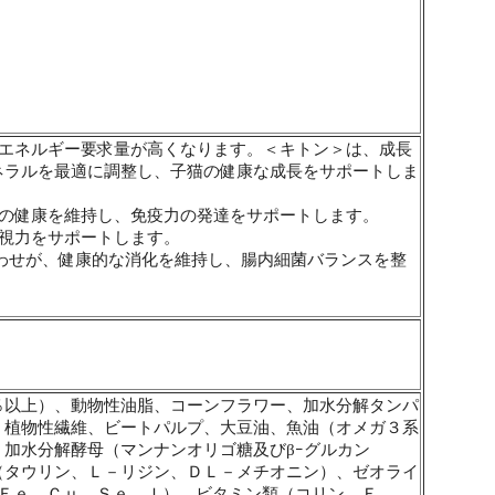
なエネルギー要求量が高くなります。＜キトン＞は、成長
ネラルを最適に調整し、子猫の健康な成長をサポートしま
猫の健康を維持し、免疫力の発達をサポートします。
視力をサポートします。
合わせが、健康的な消化を維持し、腸内細菌バランスを整
％以上）、動物性油脂、コーンフラワー、加水分解タンパ
、植物性繊維、ビートパルプ、大豆油、魚油（オメガ３系
加水分解酵母（マンナンオリゴ糖及びβｰグルカン
（タウリン、Ｌ－リジン、ＤＬ－メチオニン）、ゼオライ
Ｆｅ、Ｃｕ、Ｓｅ、Ｉ）、ビタミン類（コリン、Ｅ、