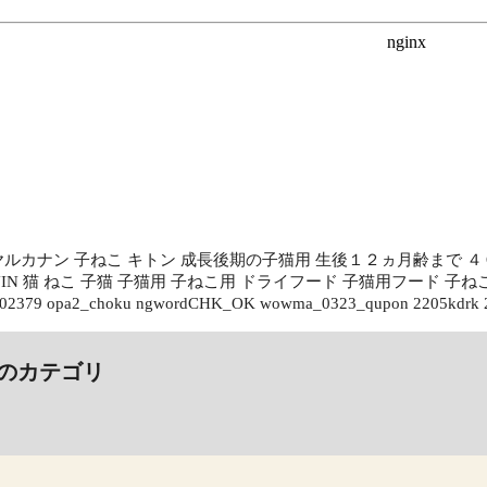
ロイヤルカナン 子ねこ キトン 成長後期の子猫用 生後１２ヵ月齢まで 
ANIN 猫 ねこ 子猫 子猫用 子ねこ用 ドライフード 子猫用フード 子
02379 opa2_choku ngwordCHK_OK wowma_0323_qupon 2205kdrk 
のカテゴリ