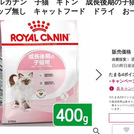
ルカナン 子猫 キトン 成長後期の子
ップ無し キャットフード ドライ お一
販売価格
出荷目安：
日の即日発送
たまるdポイ
+キャンペー
各キャン
※たまるdポイントは
※
表示倍率は各キャ
各キャンペーンの
います。