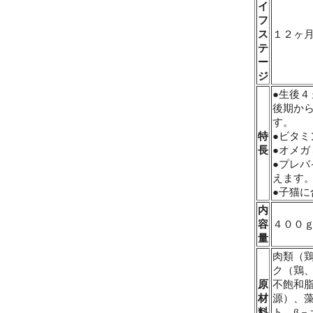
イ
フ
ス
１２ヶ
テ
ー
ジ
●生後
後期か
す。
特
●ビタ
長
●オメ
●プレ
えます
●子猫
内
容
４００
量
肉類（
ク（鶏
原
不飽和
材
源）、
料
ト、β