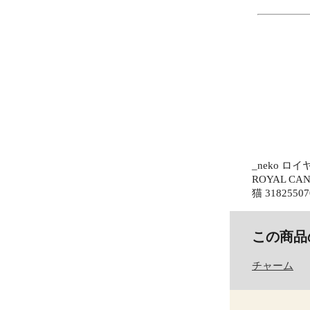
_neko 
ROYAL C
猫 31825507
この商品
チャーム