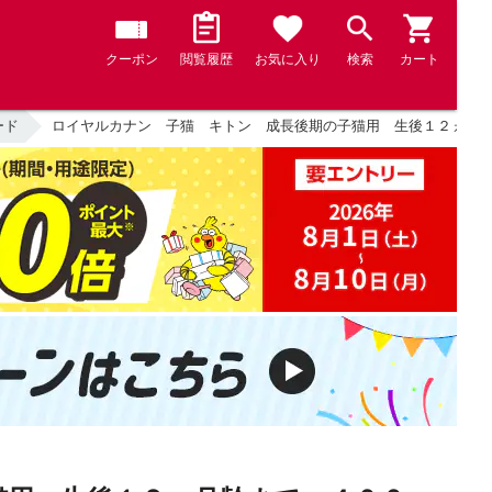
クーポン
閲覧履歴
お気に入り
検索
カート
ード
ロイヤルカナン 子猫 キトン 成長後期の子猫用 生後１２ヵ月齢