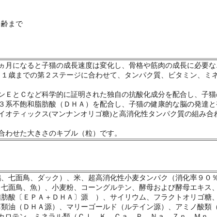
月齢まで
４ヵ月になると子猫の成長速度は変化し、骨格や筋肉の成長に必要
ら１歳までの第２ステージに合わせて、タンパク質、ビタミン、ミ
ミンＥとＣなど科学的に証明された独自の抗酸化成分を配合し、子
ガ３系不飽和脂肪酸（ＤＨＡ）を配合し、子猫の健康的な脳の発達と
バイオティックス(マンナンオリゴ糖)と高消化性タンパク質の組み
。
に合わせた大きさのキブル（粒）です。
ｇ
鶏、七面鳥、ダック）、米、超高消化性小麦タンパク（消化率９０
、七面鳥、魚）、小麦粉、コーングルテン、酵母および酵母エキス
脂肪酸〔ＥＰＡ＋ＤＨＡ〕源 ）、サイリウム、フラクトオリゴ糖、
藻類油（ＤＨＡ源）、マリーゴールド（ルテイン源）、アミノ酸類
－カロテン、ミネラル類（Ｃｌ、Ｋ、Ｃａ、Ｐ、Ｎａ、Ｚｎ、Ｍｎ、