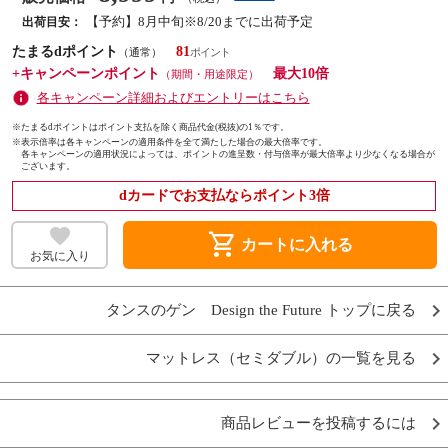
【予約】8月中旬※8/20までに出荷予定
出荷目安：
たまるdポイント
81
（通常）
+キャンペーンポイント
最大10倍
（期間・用途限定）
各キャンペーン詳細およびエントリーはこちら
※たまるdポイントはポイント支払を除く商品代金(税抜)の1％です。
※
表示倍率は各キャンペーンの適用条件を全て満たした場合の最大倍率です。
各キャンペーンの適用状況によっては、ポイントの進呈数・付与倍率が最大倍率より少なくなる場合が
ございます。
dカードでお支払ならポイント3倍
shopping_cart
カートに入れる
お気に入り
タンスのゲン Design the Future トップに戻る
マットレス（セミダブル）の一覧を見る
商品レビューを投稿するには