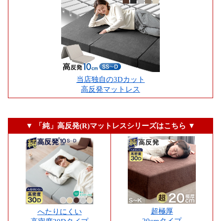
当店独自の3Dカット
高反発マットレス
▼ 「純」高反発(R)マットレスシリーズはこちら ▼
超極厚
へたりにくい