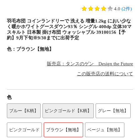
4.0
(2件)
羽毛布団 コインランドリーで 洗える 増量1.2kg におい少な
く暖かホワイトグースダウン93％ シングル 400dp 立体30マ
スキルト 日本製 掛け布団 ウォッシャブル 39100156【予
約】9月下旬※9/30までに出荷予定
色：ブラウン【無地】
販売店：タンスのゲン Design the Future
この販売店の送料について
色
ブルー【K柄】
ピンクゴールド【K柄】
グレー【無地】
ピンクゴールド
ブラウン【無地】
ベージュ【無地】