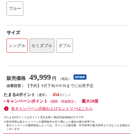
ブルー
サイズ
シングル
セミダブル
ダブル
49,999
販売価格
送料無料
円
（税込）
【予約】9月下旬※9/30までに出荷予定
出荷目安：
たまるdポイント
454
（通常）
+キャンペーンポイント
最大10倍
（期間・用途限定）
各キャンペーン詳細およびエントリーはこちら
※たまるdポイントはポイント支払を除く商品代金(税抜)の1％です。
※
表示倍率は各キャンペーンの適用条件を全て満たした場合の最大倍率です。
各キャンペーンの適用状況によっては、ポイントの進呈数・付与倍率が最大倍率より少なくなる場合が
ございます。