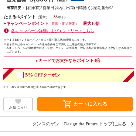
円
（税込）
[在庫有]3営業日以内に出荷(日曜除く)/納期番号98
出荷目安：
たまるdポイント
33
（通常）
+キャンペーンポイント
最大10倍
（期間・用途限定）
各キャンペーン詳細およびエントリーはこちら
※たまるdポイントはポイント支払を除く商品代金(税抜)の1％です。
※
表示倍率は各キャンペーンの適用条件を全て満たした場合の最大倍率です。
各キャンペーンの適用状況によっては、ポイントの進呈数・付与倍率が最大倍率より少なくなる場合が
ございます。
dカードでお支払ならポイント3倍
5%
OFFクーポン
※クーポン適用後の費用は決済画面で確認できます
shopping_cart
カートに入れる
お気に入り
タンスのゲン Design the Future トップに戻る