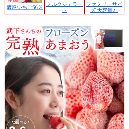
ミルクジェラー
ファミリーサイ
濃厚いちご56％
ト
ズ 大容量2L