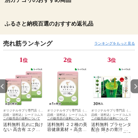
ふるさと納税百選のおすすめ返礼品
売れ筋ランキング
ランキングをもっと見る
1
2
3
位
位
位
オリジナルサプリ専門店（全
オリジナルサプリ専門店（全
オリジナルサプリ専門店（全
品税・送料込）シードコムス
品税・送料込）シードコムス
品税・送料込）シードコムス
この販売店の送料について
この販売店の送料について
この販売店の送料について
送料無料 乱れに負け
送料無料 ２２種の美
送料無料 プラセンタ
ない 高含有 エクオ
容健康素材 + 高含有
配合 輝きの青汁 ３
ール ＋ たっぷり２
エクオール サプリ
０包 ギフトにも最適