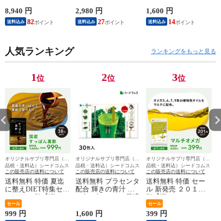
２種の美容健康素材
サプリメント お試し
エクオール サプリ
約１ヵ月分 ギフトに
8,940 円
2,980 円
1,600 円
9
サプリメント 実感
最適
82
27
14
送料込み
送料込み
送料込み
約３ヵ月分 ギフトに
最適
人気ランキング
ランキングをもっと見る
1
2
3
位
位
位
オリジナルサプリ専門店（全
オリジナルサプリ専門店（全
オリジナルサプリ専門店（全
品税・送料込）シードコムス
品税・送料込）シードコムス
品税・送料込）シードコムス
この販売店の送料について
この販売店の送料について
この販売店の送料について
送料無料 特価 夏迄
送料無料 プラセンタ
送料無料 特価 セー
に整えDIET特集セー
配合 輝きの青汁 ３
ル 新発売 ２０１円
ル ３８％引【巡らせ
０包 ギフトにも最適
引【汗でドロドロな
整える★夏迄安心
セール
酷暑は特に★サラサ
セール
DIET3ヵ月分】 伝統
ラ対策重要】 11種の
999 円
1,600 円
399 円
2
の高級素材 すっぽん
ヘルシー植物性オイ