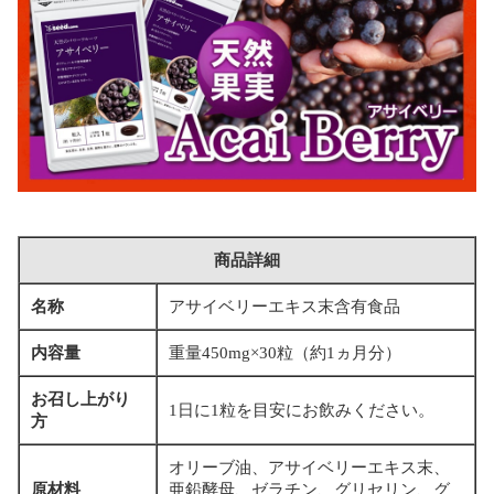
商品詳細
名称
アサイベリーエキス末含有食品
内容量
重量450mg×30粒（約1ヵ月分）
お召し上がり
1日に1粒を目安にお飲みください。
方
オリーブ油、アサイベリーエキス末、
原材料
亜鉛酵母、ゼラチン、グリセリン、グ