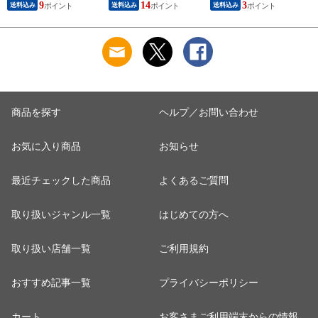
9
14
3
送料込み
送料込み
送料込み
黒酢サプリ 実感約３
ル 4種の植物性オメ
ヵ月分 ９９９円 通
ガ脂肪酸 マルチオメ
常１６００円【お一
ガ 約１ヶ月分 ￥３
人1０ヶ迄】
９９ 通常６００円
お試し ギフトにも最
適 お一人様12ケ迄
商品を探す
ヘルプ／お問い合わせ
お気に入り商品
お知らせ
最近チェックした商品
よくあるご質問
取り扱いジャンル一覧
はじめての方へ
取り扱い店舗一覧
ご利用規約
おすすめ記事一覧
プライバシーポリシー
カート
お客さまご利用端末からの情報