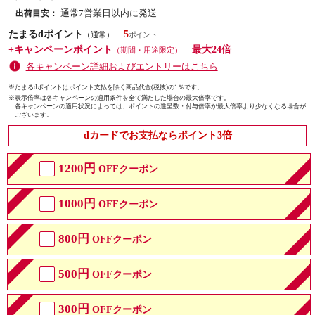
通常7営業日以内に発送
出荷目安：
たまるdポイント
5
（通常）
+キャンペーンポイント
最大24倍
（期間・用途限定）
各キャンペーン詳細およびエントリーはこちら
※たまるdポイントはポイント支払を除く商品代金(税抜)の1％です。
※
表示倍率は各キャンペーンの適用条件を全て満たした場合の最大倍率です。
各キャンペーンの適用状況によっては、ポイントの進呈数・付与倍率が最大倍率より少なくなる場合が
ございます。
dカードでお支払ならポイント3倍
1200円
OFFクーポン
1000円
OFFクーポン
800円
OFFクーポン
500円
OFFクーポン
300円
OFFクーポン