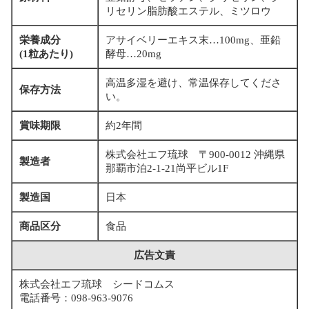
リセリン脂肪酸エステル、ミツロウ
栄養成分
アサイベリーエキス末…100mg、亜鉛
(1粒あたり)
酵母…20mg
高温多湿を避け、常温保存してくださ
保存方法
い。
賞味期限
約2年間
株式会社エフ琉球 〒900-0012 沖縄県
製造者
那覇市泊2-1-21尚平ビル1F
製造国
日本
商品区分
食品
広告文責
株式会社エフ琉球 シードコムス
電話番号：098-963-9076