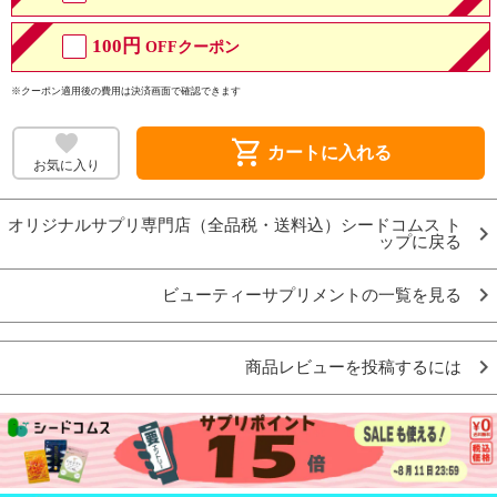
100円
OFFクーポン
※クーポン適用後の費用は決済画面で確認できます
shopping_cart
カートに入れる
お気に入り
オリジナルサプリ専門店（全品税・送料込）シードコムス ト
ップに戻る
ビューティーサプリメントの一覧を見る
商品レビューを投稿するには