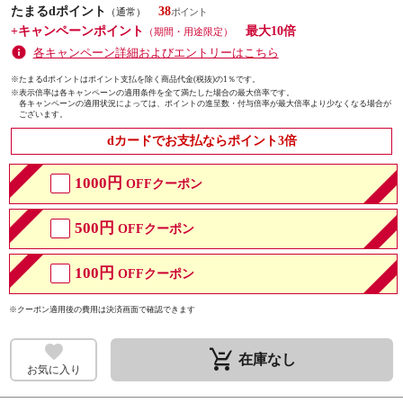
たまるdポイント
38
（通常）
+キャンペーンポイント
最大10倍
（期間・用途限定）
各キャンペーン詳細およびエントリーはこちら
※たまるdポイントはポイント支払を除く商品代金(税抜)の1％です。
※
表示倍率は各キャンペーンの適用条件を全て満たした場合の最大倍率です。
各キャンペーンの適用状況によっては、ポイントの進呈数・付与倍率が最大倍率より少なくなる場合が
ございます。
dカードでお支払ならポイント3倍
1000円
OFFクーポン
500円
OFFクーポン
100円
OFFクーポン
※クーポン適用後の費用は決済画面で確認できます
remove_shopping_cart
在庫なし
お気に入り