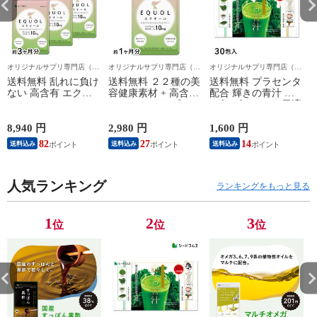
オリジナルサプリ専門店（全
オリジナルサプリ専門店（全
オリジナルサプリ専門店（全
品税・送料込）シードコムス
品税・送料込）シードコムス
品税・送料込）シードコムス
送料無料 乱れに負け
送料無料 ２２種の美
送料無料 プラセンタ
ない 高含有 エクオ
容健康素材 + 高含有
配合 輝きの青汁 ３
ール ＋ たっぷり２
エクオール サプリ
０包 ギフトにも最適
２種の美容健康素材
サプリメント お試し
エクオール サプリ
約１ヵ月分 ギフトに
8,940 円
2,980 円
1,600 円
9
サプリメント 実感
最適
82
27
14
送料込み
送料込み
送料込み
約３ヵ月分 ギフトに
最適
人気ランキング
ランキングをもっと見る
1
2
3
位
位
位