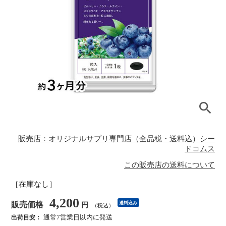
販売店：オリジナルサプリ専門店（全品税・送料込）シー
ドコムス
この販売店の送料について
［在庫なし］
4,200
販売価格
送料込み
円
（税込）
通常7営業日以内に発送
出荷目安：