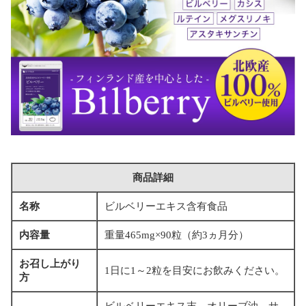
商品詳細
名称
ビルベリーエキス含有食品
内容量
重量465mg×90粒（約3ヵ月分）
お召し上がり
1日に1～2粒を目安にお飲みください。
方