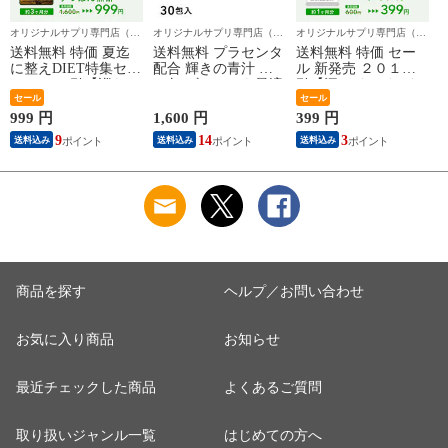
オリジナルサプリ専門店（全
オリジナルサプリ専門店（全
オリジナルサプリ専門店（全
品税・送料込）シードコムス
品税・送料込）シードコムス
品税・送料込）シードコムス
送料無料 特価 夏迄
送料無料 プラセンタ
送料無料 特価 セー
に整えDIET特集セー
配合 輝きの青汁 ３
ル 新発売 ２０１円
ル ３８％引【巡らせ
０包 ギフトにも最適
引【汗でドロドロな
整える★夏迄安心
セール
酷暑は特に★サラサ
セール
DIET3ヵ月分】 伝統
ラ対策重要】 11種の
999 円
1,600 円
399 円
2
の高級素材 すっぽん
ヘルシー植物性オイ
9
14
3
送料込み
送料込み
送料込み
黒酢サプリ 実感約３
ル 4種の植物性オメ
ヵ月分 ９９９円 通
ガ脂肪酸 マルチオメ
常１６００円【お一
ガ 約１ヶ月分 ￥３
人1０ヶ迄】
９９ 通常６００円
お試し ギフトにも最
適 お一人様12ケ迄
商品を探す
ヘルプ／お問い合わせ
お気に入り商品
お知らせ
最近チェックした商品
よくあるご質問
取り扱いジャンル一覧
はじめての方へ