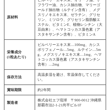
ビルベリーエキス末、オリーブ油、サ
フラワー油、カシス抽出物、マリーゴ
ールド抽出物（ルテイン含有）、メグ
スリノキエキス末、ゼラチン、グリセ
原材料
リン、ミツロウ、グリセリン脂肪酸エ
ステル、ビタミンE、植物レシチン（大
豆由来）、ヘマトコッカス藻色素（ア
スタキサンチン含有）、ビタミンA
ビルベリーエキス末…100mg、カシス
ポリフェノール…5mg、ルテイン…5m
栄養成分
g、メグスリノキエキス末…1mg、ヘマ
(1粒あたり)
トコッカス藻色素（アスタキサンチン
含有）…2mg
高温多湿を避け、常温保存してくださ
保存方法
い。
賞味期限
約2年間
株式会社エフ琉球 〒900-0012 沖縄県
製造者
那覇市泊2-1-21尚平ビル1F