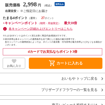
2,998
販売価格
送料込み
円
（税込）
※ご指定日にお届け
出荷目安：
たまるdポイント
27
（通常）
+キャンペーンポイント
最大10倍
（期間・用途限定）
各キャンペーン詳細およびエントリーはこちら
※たまるdポイントはポイント支払を除く商品代金(税抜)の1％です。
※
表示倍率は各キャンペーンの適用条件を全て満たした場合の最大倍率です。
各キャンペーンの適用状況によっては、ポイントの進呈数・付与倍率が最大倍率より少なくなる場合が
ございます。
dカードでお支払ならポイント3倍
shopping_cart
カートに入れる
お気に入り
おいもや トップに戻る
プリザーブドフラワーの一覧を見る