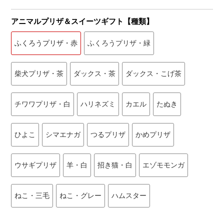
アニマルプリザ＆スイーツギフト【種類】
ふくろうプリザ・赤
ふくろうプリザ・緑
柴犬プリザ・茶
ダックス・茶
ダックス・こげ茶
チワワプリザ・白
ハリネズミ
カエル
たぬき
ひよこ
シマエナガ
つるプリザ
かめプリザ
ウサギプリザ
羊・白
招き猫・白
エゾモモンガ
ねこ・三毛
ねこ・グレー
ハムスター