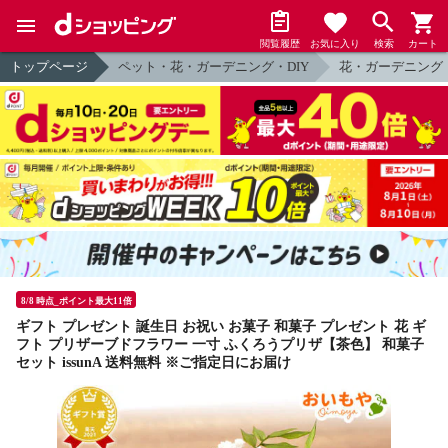
閲覧履歴
お気に入り
検索
カート
トップページ
ペット・花・ガーデニング・DIY
花・ガーデニング
8/8 時点_ポイント最大11倍
ギフト プレゼント 誕生日 お祝い お菓子 和菓子 プレゼント 花 ギ
フト プリザーブドフラワー 一寸 ふくろうプリザ【茶色】 和菓子
セット issunA 送料無料 ※ご指定日にお届け