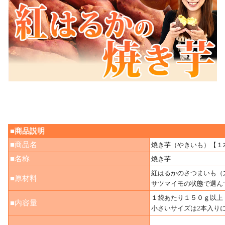
■商品説明
■商品名
焼き芋（やきいも）【１
■名称
焼き芋
紅はるかのさつまいも（
■原材料
サツマイモの状態で選ん
１袋あたり１５０ｇ以上
■内容量
小さいサイズは2本入り