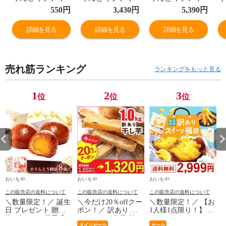
フト 【お礼・単
フト 【お礼・5
フト 【お礼・10
フ
550
円
3,430
円
5,390
円
品】 人気 スイー
個セット】 送料
個セット】 送料
個
ツ お菓子 産休
無料 人気 スイー
無料 人気 スイー
無
詳細を見る
詳細を見る
詳細を見る
お祝い返し お返
ツ お菓子 産休
ツ お菓子 産休
ツ
し 芋けんぴ ※指
お祝い返し お返
お祝い返し お返
お
定OK！
し 芋けんぴ ※指
し 芋けんぴ ※指
し
売れ筋ランキング
定OK！
定OK！
定
ランキングをもっと見る
1
2
3
位
位
位
おいもや
おいもや
おいもや
この販売店の送料について
この販売店の送料について
この販売店の送料について
＼数量限定！／ 誕生
＼今だけ20％offクー
＼数量限定！／ 【お
日 プレゼント 贈り
ポン！／ 訳あり お
1人様1点限り！】 訳
物 ギフト お菓子 和
いもやの二代目 切れ
あり アウトレット
タイムセール
セール