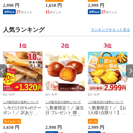
菓子 プレゼント 贈
端 干し芋 ほしいも
スイーツ 福袋
り物 かりんとう 饅
大入り【1kg】さつま
【小】 訳アリ わけ
2,998 円
1,650 円
2,999 円
2
頭 かりんこ 8個 ギフ
いも スイーツ お菓
あり お菓子 まとめ
27
15
27
送料込み
送料込み
ト お菓子 送料無料
子 わけあり 国産 和
買い 家族 友人 食品
※日時指定OK！ ※
菓子 お菓子 ※順次
お取り寄せ 安い ア
日時指定のない場合
発送
イス ケーキ 和菓子
は順次発送
人気ランキング
洋菓子 お菓子 チョ
ランキングをもっと見る
コ お得 焼き芋 干し
芋 ほしいも お芋 チ
ップス 人気 ※ご指
1
2
3
位
位
位
定日にお届け
おいもや
おいもや
おいもや
この販売店の送料について
この販売店の送料について
この販売店の送料について
＼今だけ20％offクー
＼数量限定！／ 誕生
＼数量限定！／ 【お
ポン！／ 訳あり お
日 プレゼント 贈り
1人様1点限り！】 訳
いもやの二代目 切れ
物 ギフト お菓子 和
あり アウトレット
端 干し芋 ほしいも
タイムセール
菓子 プレゼント 贈
スイーツ 福袋
セール
大入り【1kg】さつま
り物 かりんとう 饅
【小】 訳アリ わけ
1,650 円
2,998 円
2,999 円
2
いも スイーツ お菓
頭 かりんこ 8個 ギフ
あり お菓子 まとめ