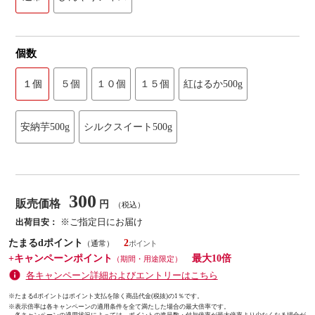
個数
１個
５個
１０個
１５個
紅はるか500g
安納芋500g
シルクスイート500g
300
販売価格
円
（税込）
※ご指定日にお届け
出荷目安：
たまるdポイント
2
（通常）
+キャンペーンポイント
最大10倍
（期間・用途限定）
各キャンペーン詳細およびエントリーはこちら
※たまるdポイントはポイント支払を除く商品代金(税抜)の1％です。
※
表示倍率は各キャンペーンの適用条件を全て満たした場合の最大倍率です。
各キャンペーンの適用状況によっては、ポイントの進呈数・付与倍率が最大倍率より少なくなる場合が