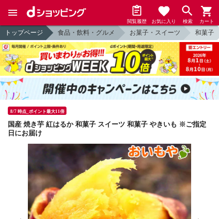
閲覧履歴
お気に入り
検索
カート
トップページ
食品・飲料・グルメ
お菓子・スイーツ
和菓子
8/7 時点_ポイント最大11倍
国産 焼き芋 紅はるか 和菓子 スイーツ 和菓子 やきいも ※ご指定
日にお届け