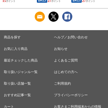
15
27
27
送料込み
送料込み
子 わけあり 国産 和
ト お菓子 送料無料
買い 家族 友人 食品
菓子 お菓子 ※順次
※日時指定OK！ ※
お取り寄せ 安い ア
発送
日時指定のない場合
イス ケーキ 和菓子
は順次発送
洋菓子 お菓子 チョ
コ お得 焼き芋 干し
芋 ほしいも お芋 チ
ップス 人気 ※ご指
定日にお届け
商品を探す
ヘルプ／お問い合わせ
お気に入り商品
お知らせ
最近チェックした商品
よくあるご質問
取り扱いジャンル一覧
はじめての方へ
取り扱い店舗一覧
ご利用規約
おすすめ記事一覧
プライバシーポリシー
カート
お客さまご利用端末からの情報