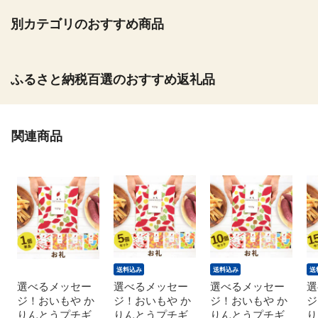
別カテゴリのおすすめ商品
ふるさと納税百選のおすすめ返礼品
関連商品
送料込み
送料込み
送
選べるメッセー
選べるメッセー
選べるメッセー
選
ジ！おいもや か
ジ！おいもや か
ジ！おいもや か
ジ
りんとうプチギ
りんとうプチギ
りんとうプチギ
り