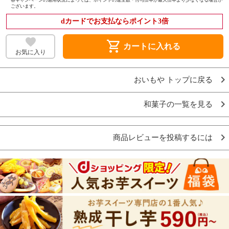
ございます。
dカードでお支払ならポイント3倍
shopping_cart
カートに入れる
お気に入り
おいもや トップに戻る
和菓子の一覧を見る
商品レビューを投稿するには