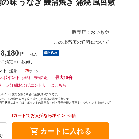
の味 うなぎ 鰻蒲焼き 蒲焼 風呂敷
販売店：おいもや
この販売店の送料について
8,180
送料込み
円
（税込）
※ご指定日にお届け
ント
75
（通常）
ンポイント
最大10倍
（期間・用途限定）
ペーン詳細およびエントリーはこちら
ポイント支払を除く商品代金(税抜)の1％です。
ンペーンの適用条件を全て満たした場合の最大倍率です。
適用状況によっては、ポイントの進呈数・付与倍率が最大倍率より少なくなる場合がござ
dカードでお支払ならポイント3倍
shopping_cart
カートに入れる
り