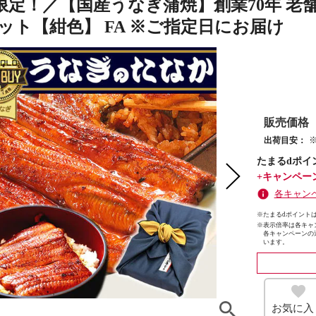
限定！／【国産うなぎ蒲焼】創業70年 老舗
セット【紺色】 FA ※ご指定日にお届け
販売価格
出荷目安：
たまるdポイ
+キャンペー
各キャン
※たまるdポイントは
※
表示倍率は各キャ
各キャンペーンの
います。
お気に入