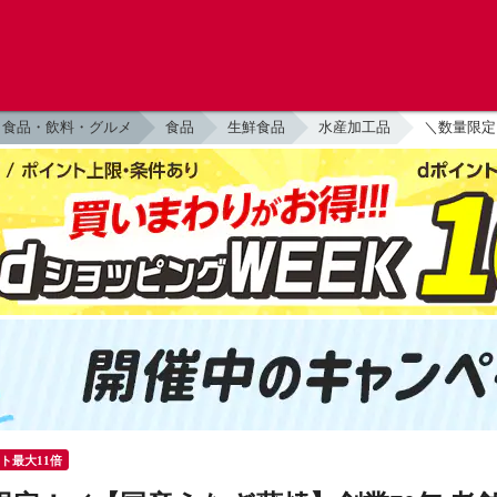
食品・飲料・グルメ
食品
生鮮食品
水産加工品
＼数量限定
ント最大11倍