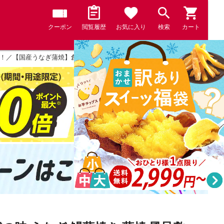
クーポン
閲覧履歴
お気に入り
検索
カート
！／【国産うなぎ蒲焼】創業70年 老舗の味 うなぎ 鰻蒲焼き 蒲焼 風呂敷包み 