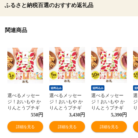
ふるさと納税百選のおすすめ返礼品
関連商品
送料込み
送料込み
送
選べるメッセー
選べるメッセー
選べるメッセー
選
ジ！おいもや か
ジ！おいもや か
ジ！おいもや か
ジ
りんとうプチギ
りんとうプチギ
りんとうプチギ
り
フト 【お礼・単
フト 【お礼・5
フト 【お礼・10
フ
550
円
3,430
円
5,390
円
品】 人気 スイー
個セット】 送料
個セット】 送料
個
ツ お菓子 産休
無料 人気 スイー
無料 人気 スイー
無
詳細を見る
詳細を見る
詳細を見る
お祝い返し お返
ツ お菓子 産休
ツ お菓子 産休
ツ