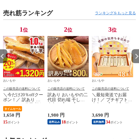
し 芋けんぴ ※指
お祝い返し お返
お祝い返し お返
お
定OK！
し 芋けんぴ ※指
し 芋けんぴ ※指
し
売れ筋ランキング
定OK！
定OK！
定
ランキングをもっと見る
1
2
3
位
位
位
おいもや
おいもや
おいもや
この販売店の送料について
この販売店の送料について
この販売店の送料について
＼今だけ20％offクー
訳あり おいもやの二
＼最短発送でお届
ポン！／ 訳あり お
代目 切れ端 干し芋
け！／ プチギフト
いもやの二代目 切れ
大入り【800g】さつ
大入り 【48本】 個
端 干し芋 ほしいも
タイムセール
まいも ほしいも ス
包装 お菓子 おいも
大入り【1kg】さつま
イーツ お菓子 わけ
の栞 お世話になりま
1,650 円
1,980 円
3,690 円
1
いも スイーツ お菓
あり 国産 和菓子 お
した チョコレート
15
18
34
1
送料込み
送料無料
子 わけあり 国産 和
菓子 メール便 ※こ
クッキー チョコクッ
菓子 お菓子 ※順次
ちらは順次発送にな
キー メッセージ 大
発送
ります
量 スイーツ プレゼ