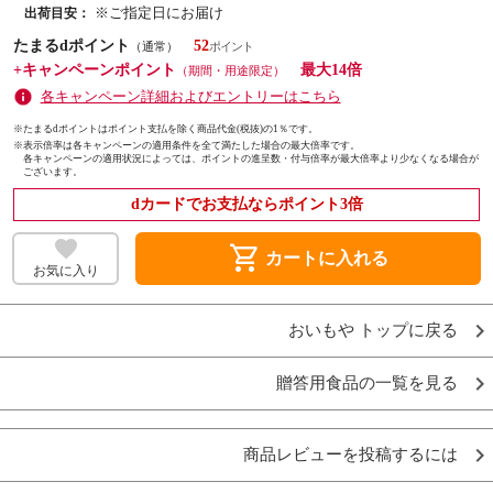
※ご指定日にお届け
出荷目安：
たまるdポイント
52
（通常）
+キャンペーンポイント
最大14倍
（期間・用途限定）
各キャンペーン詳細およびエントリーはこちら
※たまるdポイントはポイント支払を除く商品代金(税抜)の1％です。
※
表示倍率は各キャンペーンの適用条件を全て満たした場合の最大倍率です。
各キャンペーンの適用状況によっては、ポイントの進呈数・付与倍率が最大倍率より少なくなる場合が
ございます。
dカードでお支払ならポイント3倍
shopping_cart
カートに入れる
お気に入り
おいもや トップに戻る
贈答用食品の一覧を見る
商品レビューを投稿するには