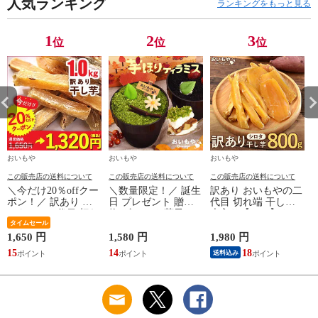
人気ランキング
ント 送別会 お礼 産
ランキングをもっと見る
休 産休前 退職 転勤
異動 お配り スイー
ツ 焼き菓子 ありが
1
2
3
位
位
位
とう おしゃれ ※ご
指定日にお届け
おいもや
おいもや
おいもや
この販売店の送料について
この販売店の送料について
この販売店の送料について
＼今だけ20％offクー
＼数量限定！／ 誕生
訳あり おいもやの二
ポン！／ 訳あり お
日 プレゼント 贈り
代目 切れ端 干し芋
いもやの二代目 切れ
物 ギフト お菓子 ス
大入り【800g】さつ
端 干し芋 ほしいも
タイムセール
イーツ 花 芋ほりテ
まいも ほしいも ス
大入り【1kg】さつま
ィラミス ケーキ さ
イーツ お菓子 わけ
1,650 円
1,580 円
1,980 円
3
いも スイーツ お菓
つまいも おいも コ
あり 国産 和菓子 お
15
14
18
2
送料込み
子 わけあり 国産 和
ーヒー スイーツ お
菓子 メール便 ※こ
菓子 お菓子 ※順次
菓子 デザート プチ
ちらは順次発送にな
発送
ギフト ※ご指定日に
ります
お届け