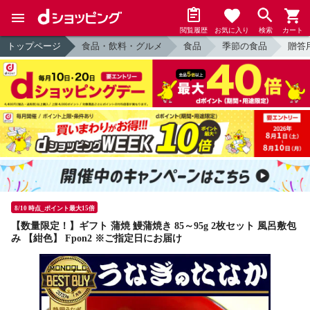
閲覧履歴
お気に入り
検索
カート
トップページ
食品・飲料・グルメ
食品
季節の食品
贈答
8/10 時点_ポイント最大15倍
【数量限定！】ギフト 蒲焼 鰻蒲焼き 85～95g 2枚セット 風呂敷包
み 【紺色】 Fpon2 ※ご指定日にお届け