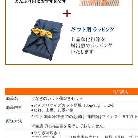
商品説明
商品名
うなぎのカット蒲焼きセット
●どんぶりサイズカット蒲焼（85g-95g）…2枚
商品内容
●たれ、山椒、お吸い物
ヤマト運輸 冷凍便 でのお届け 到着後はマイナス１８℃以
配送方法
※当店では納品書を発行しておりません。
●うなぎ蒲焼き：
ニホンウナギ、しょうゆ(小麦を含む）、糖類（砂糖、ブド