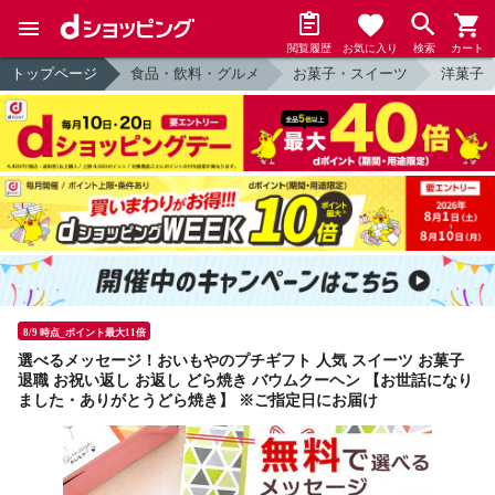
閲覧履歴
お気に入り
検索
カート
トップページ
食品・飲料・グルメ
お菓子・スイーツ
洋菓子
8/9 時点_ポイント最大11倍
選べるメッセージ！おいもやのプチギフト 人気 スイーツ お菓子
退職 お祝い返し お返し どら焼き バウムクーヘン 【お世話になり
ました・ありがとうどら焼き】 ※ご指定日にお届け