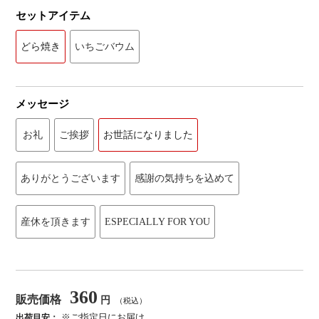
セットアイテム
どら焼き
いちごバウム
メッセージ
お礼
ご挨拶
お世話になりました
ありがとうございます
感謝の気持ちを込めて
産休を頂きます
ESPECIALLY FOR YOU
360
販売価格
円
（税込）
※ご指定日にお届け
出荷目安：