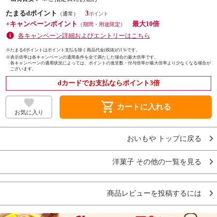
たまるdポイント
3
（通常）
+キャンペーンポイント
最大10倍
（期間・用途限定）
各キャンペーン詳細およびエントリーはこちら
※たまるdポイントはポイント支払を除く商品代金(税抜)の1％です。
※
表示倍率は各キャンペーンの適用条件を全て満たした場合の最大倍率です。
各キャンペーンの適用状況によっては、ポイントの進呈数・付与倍率が最大倍率より少なくなる場合が
ございます。
dカードでお支払ならポイント3倍
shopping_cart
カートに入れる
お気に入り
おいもや トップに戻る
洋菓子 その他の一覧を見る
商品レビューを投稿するには