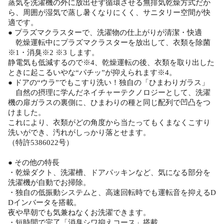
蒸気を洗濯機の外に放出せず循環させる無排気乾燥方式だか
ら、周囲が湿気で蒸し暑くなりにくく、サニタリー空間が快
適です。
● プラズマクラスターで、洗濯物の仕上がりが清潔・快適
乾燥運転中にプラズマクラスターを放出して、衣類を除菌
※1・消臭※2 ※3 します。
静電気も低減するので※4、乾燥運転の後、衣類を取り出した
ときに起こるいやな“パチッ”が抑えられます※4。
● ドアの“ウラ”でもこすり洗い！独自の「ひまわりガラス」
自然の摂理に学んだネイチャーテクノロジーとして、洗濯
機の扉ガラスの裏側に、ひまわりの種と同じ配列で凹凸をつ
けました。
これにより、衣類がどの角度から当たってもくまなくこすり
洗いができ、汚れがしっかり落とせます。
（特許5386022号）
● その他の特長
・乾燥ダクト、洗濯槽、ドアパッキンなど、気になる部分を
洗濯機が自動でお掃除。
・独自の低振動システムと、高速回転時でも運転音を抑えるD
Dインバータを搭載。
夜や早朝でも気兼ねなくお洗濯できます。
・短時間で完了「消臭シワ抑えコース」搭載。