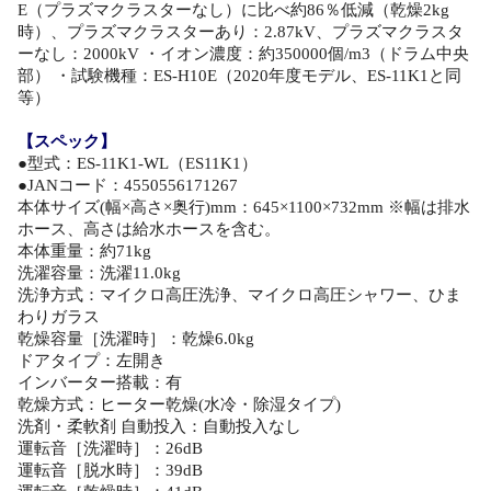
E（プラズマクラスターなし）に比べ約86％低減（乾燥2kg
時）、プラズマクラスターあり：2.87kV、プラズマクラスタ
ーなし：2000kV ・イオン濃度：約350000個/m3（ドラム中央
部） ・試験機種：ES-H10E（2020年度モデル、ES-11K1と同
等）
【スペック】
●型式：ES-11K1-WL（ES11K1）
●JANコード：4550556171267
本体サイズ(幅×高さ×奥行)mm：645×1100×732mm ※幅は排水
ホース、高さは給水ホースを含む。
本体重量：約71kg
洗濯容量：洗濯11.0kg
洗浄方式：マイクロ高圧洗浄、マイクロ高圧シャワー、ひま
わりガラス
乾燥容量［洗濯時］：乾燥6.0kg
ドアタイプ：左開き
インバーター搭載：有
乾燥方式：ヒーター乾燥(水冷・除湿タイプ)
洗剤・柔軟剤 自動投入：自動投入なし
運転音［洗濯時］：26dB
運転音［脱水時］：39dB