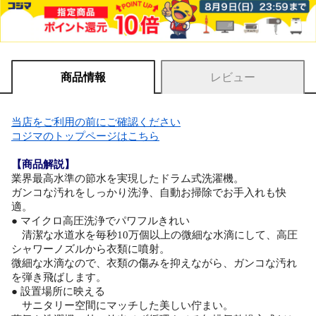
商品情報
レビュー
当店をご利用の前にご確認ください
コジマのトップページはこちら
【商品解説】
業界最高水準の節水を実現したドラム式洗濯機。
ガンコな汚れをしっかり洗浄、自動お掃除でお手入れも快
適。
● マイクロ高圧洗浄でパワフルきれい
清潔な水道水を毎秒10万個以上の微細な水滴にして、高圧
シャワーノズルから衣類に噴射。
微細な水滴なので、衣類の傷みを抑えながら、ガンコな汚れ
を弾き飛ばします。
● 設置場所に映える
サニタリー空間にマッチした美しい佇まい。