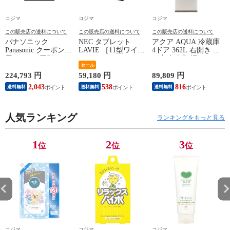
コジマ
コジマ
コジマ
この販売店の送料について
この販売店の送料について
この販売店の送料について
パナソニック
NEC タブレット
アクア AQUA 冷蔵庫
Panasonic クーポン利
LAVIE ［11型ワイド
4ドア 362L 右開き 真
用で 20000円引き |
/ Wi-Fiモデル / スト
ん中冷凍室 幅60cm
ズ
期間限定 8/7～8/16 |
レージ：256GB］ サ
セール
ブライトシャンパン
Mini LED液晶テレビ
ンドローズ PC-
AQR-36A-N（標準設
A
224,793 円
59,180 円
89,809 円
5
VIERA ビエラ W95C
T1175LAC
置無料）
9
2,043
538
816
送料無料
送料無料
送料無料
50V型 4K対応 TV-
50W95C（標準設置
無料）
人気ランキング
ランキングをもっと見る
1
2
3
位
位
位
コジマ
コジマ
コジマ