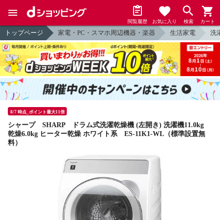
閲覧履歴
お気に入り
検索
カート
トップページ
家電・PC・スマホ周辺機器・楽器
生活家電
洗
8/7 時点_ポイント最大11倍
シャープ SHARP ドラム式洗濯乾燥機 (左開き) 洗濯機11.0kg
乾燥6.0kg ヒーター乾燥 ホワイト系 ES-11K1-WL（標準設置無
料）