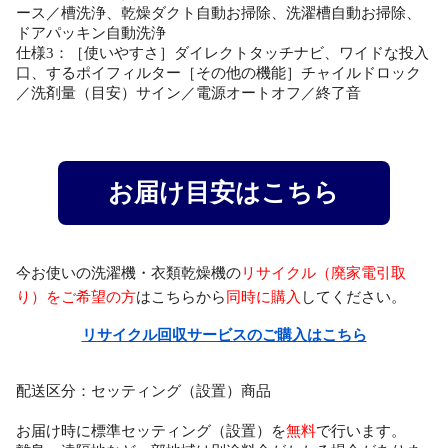
ース／槽洗浄、乾燥ダクト自動お掃除、洗濯槽自動お掃除、
ドアパッキン自動洗浄
仕様3：［使いやすさ］ダイレクトタッチナビ、ワイドな投入
口、するポイフィルター［その他の機能］チャイルドロック
／洗剤量（目安）サイン／電源オートオフ／終了音
お届け目安はこちら
今お使いの洗濯機・衣類乾燥機の
リサイクル（廃家電引取
り）をご希望の方
はこちらから
同時に購入
してください。
リサイクル回収サービスのご購入はこちら
配送区分：セッティング（設置）商品
お届け時に標準セッティング（設置）を
無料
で行います。