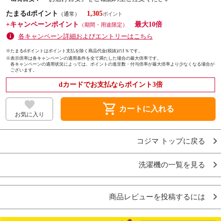
たまるdポイント
1,305
（通常）
+キャンペーンポイント
最大10倍
（期間・用途限定）
各キャンペーン詳細およびエントリーはこちら
※たまるdポイントはポイント支払を除く商品代金(税抜)の1％です。
※
表示倍率は各キャンペーンの適用条件を全て満たした場合の最大倍率です。
各キャンペーンの適用状況によっては、ポイントの進呈数・付与倍率が最大倍率より少なくなる場合が
ございます。
dカードでお支払ならポイント3倍
shopping_cart
カートに入れる
お気に入り
コジマ トップに戻る
洗濯機の一覧を見る
商品レビューを投稿するには