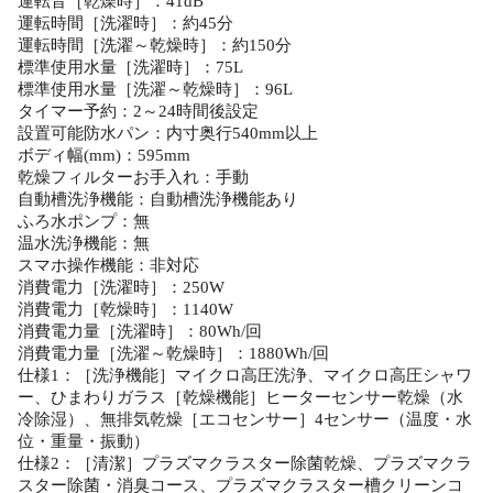
運転音［乾燥時］：41dB
運転時間［洗濯時］：約45分
運転時間［洗濯～乾燥時］：約150分
標準使用水量［洗濯時］：75L
標準使用水量［洗濯～乾燥時］：96L
タイマー予約：2～24時間後設定
設置可能防水パン：内寸奥行540mm以上
ボディ幅(mm)：595mm
乾燥フィルターお手入れ：手動
自動槽洗浄機能：自動槽洗浄機能あり
ふろ水ポンプ：無
温水洗浄機能：無
スマホ操作機能：非対応
消費電力［洗濯時］：250W
消費電力［乾燥時］：1140W
消費電力量［洗濯時］：80Wh/回
消費電力量［洗濯～乾燥時］：1880Wh/回
仕様1：［洗浄機能］マイクロ高圧洗浄、マイクロ高圧シャワ
ー、ひまわりガラス［乾燥機能］ヒーターセンサー乾燥（水
冷除湿）、無排気乾燥［エコセンサー］4センサー（温度・水
位・重量・振動）
仕様2：［清潔］プラズマクラスター除菌乾燥、プラズマクラ
スター除菌・消臭コース、プラズマクラスター槽クリーンコ