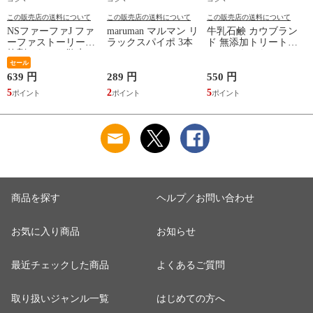
この販売店の送料について
この販売店の送料について
この販売店の送料について
NSファーファJ ファ
maruman マルマン リ
牛乳石鹸 カウブラン
ーファストーリー柔
ラックスパイポ 3本
ド 無添加トリートメ
軟剤そらのお散歩
ント さらさらケア
1200mL 詰替
セール
180g
639 円
289 円
550 円
1
5
2
5
1
商品を探す
ヘルプ／お問い合わせ
お気に入り商品
お知らせ
最近チェックした商品
よくあるご質問
取り扱いジャンル一覧
はじめての方へ