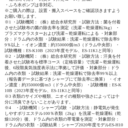
・ふろ水ポンプは非対応。
※ご購入の際は、設置・搬入スペースをご確認頂きますよう
お願い致します。
※1 ・試験機関：（株）総合水研究所 ・試験方法：菌を付着
させた試験布の菌の除去率を測定（洗濯～乾燥運転3kg） ・
プラズマクラスターおよび洗濯～乾燥運転による ・対象部
分：ドラム内の衣類 ・試験結果：洗濯～乾燥運転で除去率9
9％以上 ・イオン濃度：約350000個/m3（ドラム中央部） ・
試験機種：ES-K10B（2023年度モデル、ES-11K1と同等）
※2 ・試験機関：（株）総合水研究所 ・試験方法：汗臭を付
着させた試験布を標準コース（定格容量）で洗濯～乾燥運転
後、6段階臭気強度表示法に準拠して評価 ・対象部分：ドラ
ム内の衣類 ・試験結果：洗濯～乾燥運転で除去率99％以上
（報告書データに基づきシャープにて除去率に換算） ・イオ
ン濃度：約350000個/m3（ドラム中央部） ・試験機種：ES-K
10B（2023年度モデル、ES-11K1と同等）
※3 衣類のサイズや種類、ニオイの種類や強さによっては十
分に消臭できないことがあります。
※4 ・試験機関：シャープ試験 ・試験方法：静電気が発生
しやすポリエステル100％衣類（2kg）を洗濯～乾燥運転（乾
燥120分）後、ドラム内の衣類の帯電量を測定 ・対象部分：
ドラム内の衣類 ・試験結果：シャープ2020年度モデルES-H10