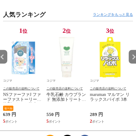
50W95C（標準設置
無料）
人気ランキング
ランキングをもっと見る
1
2
3
位
位
位
コジマ
コジマ
コジマ
この販売店の送料について
この販売店の送料について
この販売店の送料について
NSファーファJ ファ
牛乳石鹸 カウブラン
maruman マルマン リ
ーファストーリー柔
ド 無添加トリートメ
ラックスパイポ 3本
軟剤そらのお散歩
ント さらさらケア
1200mL 詰替
セール
180g
639 円
550 円
289 円
1
5
5
2
1