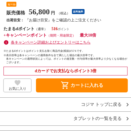
セール
56,800
販売価格
送料無料
円
（税込）
『お届け目安』をご確認の上ご注文ください
出荷目安：
たまるdポイント
516
（通常）
+キャンペーンポイント
最大10倍
（期間・用途限定）
各キャンペーン詳細およびエントリーはこちら
※たまるdポイントはポイント支払を除く商品代金(税抜)の1％です。
※
表示倍率は各キャンペーンの適用条件を全て満たした場合の最大倍率です。
各キャンペーンの適用状況によっては、ポイントの進呈数・付与倍率が最大倍率より少なくなる場合が
ございます。
dカードでお支払ならポイント3倍
shopping_cart
カートに入れる
お気に入り
コジマ トップに戻る
タブレットの一覧を見る