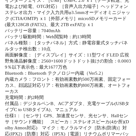
インターフェイス：［USB］USB-C 2.0 ｘ1（データ転送、充
電および給電、OTG対応）［音声入出力端子］ヘッドフォン
ステレオ出力・マイク入力共用φ3.5mmオーディオミニジャッ
ク (CTIA/OMTP) ｘ1［外部メモリ］microSDメモリーカード
(最大128GB (FAT32)、最大 2TB exFAT)) ｘ1
バッテリー容量：7040mAh
バッテリ駆動時間：Web閲覧時：約13時間
パネル種類：［タッチパネル］方式：静電容量式タッチパネ
ルタッチ検出数：10点
画面解像度：［ディスプレイ］サイズ：11型ワイドLED 広視
野角液晶解像度：2560×1600ドットドット抜けの割合：0.0003
9％以下表示色：最大1677万色
Bluetooth：Bluetooth テクノロジー内蔵（Ver5.2）
内蔵カメラ：フロント：有効画素数約500万画素、固定フォー
カス、顔認証対応リア：有効画素数約800万画素、オートフォ
ーカス
充電時間：約2時間
付属品：デジタルペンB、ACアダプタ、充電ケーブル(USBタ
イプC to USBタイプA)、マニュアル
仕様1：［センサ］GPS、加速度センサ、光センサ、Hallセン
サ［サウンド機能］ スピーカ：ステレオスピーカ(4か所)(D
olby Atmos対応) マイク：モノラルマイク［防水(防滴)］対
応(IPX2)［防塵］対応（IP5X)［電源］リチウムポリマーバッ