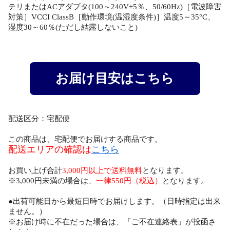
テリまたはACアダプタ(100～240V±5％、50/60Hz)［電波障害
対策］VCCI ClassB［動作環境(温湿度条件)］温度5～35°C、
湿度30～60％(ただし結露しないこと)
お届け目安はこちら
配送区分：宅配便
この商品は、宅配便でお届けする商品です。
配送エリアの確認は
こちら
お買い上げ合計
3,000円以上で送料無料
となります。
※3,000円未満の場合は、
一律550円（税込）
となります。
●出荷可能日から最短日時でお届けします。（日時指定は出来
ません。）
※お届け時に不在だった場合は、「ご不在連絡表」が投函さ