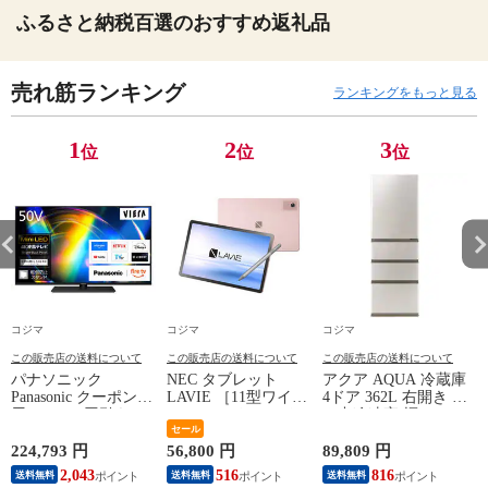
ふるさと納税百選のおすすめ返礼品
売れ筋ランキング
ランキングをもっと見る
1
2
3
位
位
位
コジマ
コジマ
コジマ
この販売店の送料について
この販売店の送料について
この販売店の送料について
パナソニック
NEC タブレット
アクア AQUA 冷蔵庫
Panasonic クーポン利
LAVIE ［11型ワイド
4ドア 362L 右開き 真
用で 20000円引き |
/ Wi-Fiモデル / スト
ん中冷凍室 幅60cm
ズ
期間限定 8/7～8/16 |
レージ：256GB］ サ
セール
ブライトシャンパン
Mini LED液晶テレビ
ンドローズ PC-
AQR-36A-N（標準設
A
224,793 円
56,800 円
89,809 円
5
VIERA ビエラ W95C
T1175LAC
置無料）
9
2,043
516
816
送料無料
送料無料
送料無料
50V型 4K対応 TV-