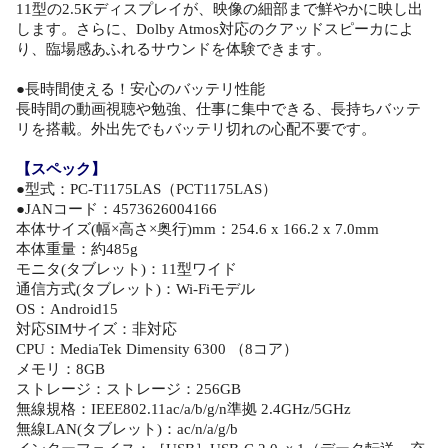
11型の2.5Kディスプレイが、映像の細部まで鮮やかに映し出
します。さらに、Dolby Atmos対応のクアッドスピーカによ
り、臨場感あふれるサウンドを体験できます。
●長時間使える！安心のバッテリ性能
長時間の動画視聴や勉強、仕事に集中できる、長持ちバッテ
リを搭載。外出先でもバッテリ切れの心配不要です。
【スペック】
●型式：PC-T1175LAS（PCT1175LAS）
●JANコード：4573626004166
本体サイズ(幅×高さ×奥行)mm：254.6 x 166.2 x 7.0mm
本体重量：約485g
モニタ(タブレット)：11型ワイド
通信方式(タブレット)：Wi-Fiモデル
OS：Android15
対応SIMサイズ：非対応
CPU：MediaTek Dimensity 6300 （8コア）
メモリ：8GB
ストレージ：ストレージ：256GB
無線規格：IEEE802.11ac/a/b/g/n準拠 2.4GHz/5GHz
無線LAN(タブレット)：ac/n/a/g/b