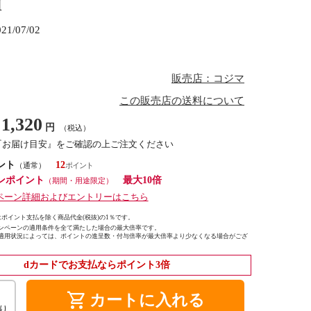
6H
021/07/02
販売店：コジマ
この販売店の送料について
1,320
円
（税込）
『お届け目安』をご確認の上ご注文ください
ント
12
（通常）
ンポイント
最大10倍
（期間・用途限定）
ペーン詳細およびエントリーはこちら
ポイント支払を除く商品代金(税抜)の1％です。
ンペーンの適用条件を全て満たした場合の最大倍率です。
適用状況によっては、ポイントの進呈数・付与倍率が最大倍率より少なくなる場合がござ
dカードでお支払ならポイント3倍
shopping_cart
カートに入れる
り