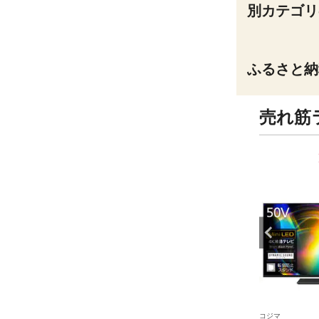
別カテゴリ
ふるさと納
売れ筋
9
10
位
位
コジマ
コジマ