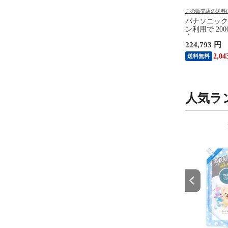
の送料について
この販売店の送料について
この販売店の送料
ク Panasonic シャワ
BUFFALO Wi-Fiルーター
パナソニック P
ド ファインベール ［マ
AirStation(エアステーション)
ン利用で 200
バブル機能］ シルバー
5764＋2882＋688Mbps トライ
定 8/7～8/16
38,980 円
224,793 円
0-S
バンドルーター ［Wi-Fi 7(be)
レビ VIERA 
/IPv6対応］ WXR9300BE6P
型 4K対応 T
 円
354
2,04
送料無料
送料無料
設置無料）
308
人気ラ
9
10
位
位