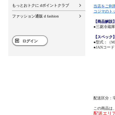
もっとおトクに dポイントクラブ
当店をご利
コジマのト
ファッション通販 d fashion
【商品解説
●三菱冷蔵庫用
【スペック
ログイン
●型式：（M2
●JANコード：
配送区分：
この商品は
配送エリ