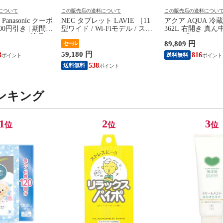
について
この販売店の送料について
この販売店の送料につい
anasonic クーポ
NEC タブレット LAVIE ［11
アクア AQUA 冷蔵
00円引き | 期間限
型ワイド / Wi-Fiモデル / スト
362L 右開き 真ん
 | Mini LED液晶テ
レージ：256GB］ サンドロー
60cm ブライトシ
89,809 円
セール
ビエラ W95C 50V
ズ PC-T1175LAC
AQR-36A-N（
V-50W95C（標準
59,180 円
3
816
送料無料
538
送料無料
ンキング
1
2
3
位
位
位