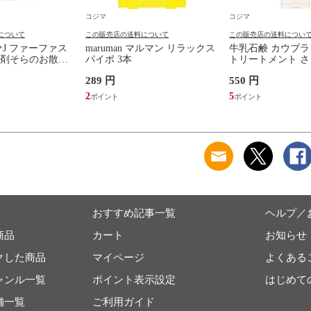
コジマ
コジマ
について
この販売店の送料について
この販売店の送料につい
ァJ ファーファス
maruman マルマン リラックス
牛乳石鹸 カウブラ
剤そらのお散歩
パイポ 3本
トリートメント 
180g
289 円
550 円
2
5
おすすめ記事一覧
ヘルプ／
商品
カート
お知らせ
クした商品
マイページ
よくある
ャンル一覧
ポイント表示設定
はじめて
舗一覧
ご利用ガイド