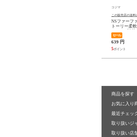
コジマ
コジマ
の送料について
この販売店の送料について
この販売店の送料
メーカー サンタプロジ
牛乳石鹸 泡で出てくる ミルキ
NSファーフ
CICA馬油フェイスマス
ィボディソープ やさしいせっ
トーリー柔軟
入
けんの香り 詰替用 450mL
1200mL 詰替
372 円
セール
639 円
3
5
商品を探す
お気に入り
最近チェッ
取り扱いジ
取り扱い店