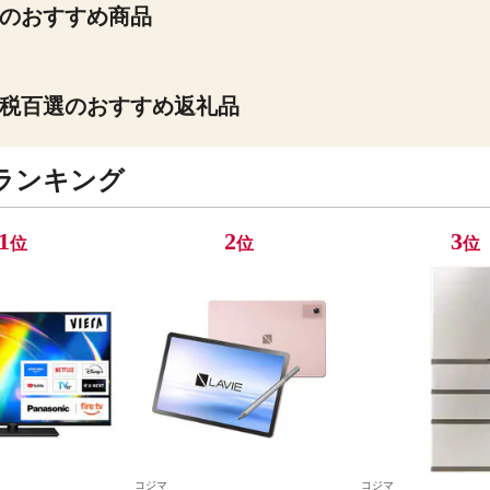
のおすすめ商品
税百選のおすすめ返礼品
ランキング
1
2
3
位
位
位
コジマ
コジマ