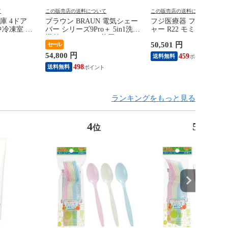
て
この販売店の送料について
この販売店の送料について
庫 4ドア
ブラウン BRAUN 電気シェー
フジ医療器 フットマッ
中冷凍室 幅
バー シリーズ9Pro＋ 5in1洗浄
ャー R22 モミーナ ブ
ャンパン
機付きモデル ［4枚刃 /
KC-330
50,501 円
セール
標準設置無料）
AC100V-240V］ 9650CC
54,800 円
459
送料無料
498
送料無料
ランキングをもっと見る
4
5
位
位