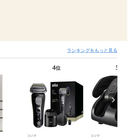
ランキングをもっと見る
4
5
位
位
コジマ
コジマ