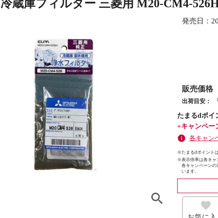
 冷蔵庫フィルター 三菱用 M20-CM4-52
発売日：
2
販売価格
出荷目安：
たまるdポイ
+キャンペー
各キャン
※たまるdポイントは
※
表示倍率は各キャ
各キャンペーンの
います。
お気に入