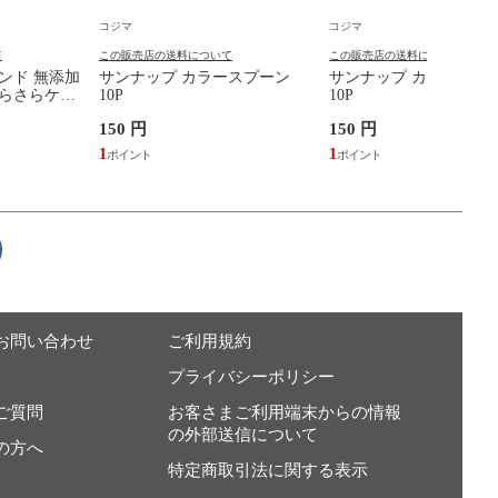
コジマ
コジマ
て
この販売店の送料について
この販売店の送料について
ンド 無添加
サンナップ カラースプーン
サンナップ カラーフォ
さらさらケア
10P
10P
150 円
150 円
1
1
お問い合わせ
ご利用規約
プライバシーポリシー
ご質問
お客さまご利用端末からの情報
の外部送信について
の方へ
特定商取引法に関する表示