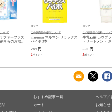
コジマ
コジマ
について
この販売店の送料について
この販売店の送料につい
ァJ ファーファス
maruman マルマン リラックス
牛乳石鹸 カウブラ
剤そらのお散歩
パイポ 3本
トリートメント 
180g
289 円
550 円
2
5
おすすめ記事一覧
ヘルプ／
商品
カート
お知らせ