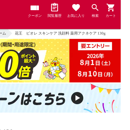
クーポン
閲覧履歴
お気に入り
検索
カート
ーム
花王 ビオレ スキンケア 洗顔料 薬用アクネケア 130g