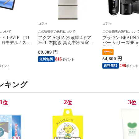
コジマ
コジマ
について
この販売店の送料について
この販売店の送料につい
ト LAVIE ［11
アクア AQUA 冷蔵庫 4ドア
ブラウン BRAUN
-Fiモデル / スト
362L 右開き 真ん中冷凍室 幅
バー シリーズ9Pro＋
GB］ サンドロー
60cm ブライトシャンパン
機付きモデル ［4枚
89,809 円
セール
LAC
AQR-36A-N（標準設置無料）
AC100V-240V］ 96
54,800 円
816
送料無料
498
送料無料
ンキング
1
2
3
位
位
位