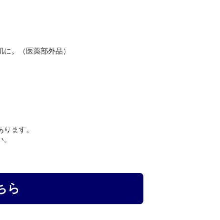
肌に。（医薬部外品）
あります。
い。
ちら