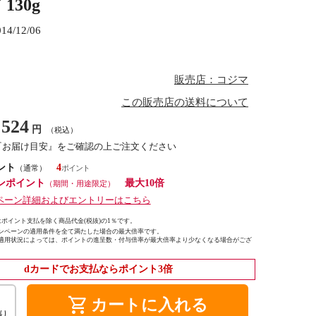
130g
014/12/06
販売店：コジマ
この販売店の送料について
524
円
（税込）
『お届け目安』をご確認の上ご注文ください
ント
4
（通常）
ンポイント
最大10倍
（期間・用途限定）
ペーン詳細およびエントリーはこちら
ポイント支払を除く商品代金(税抜)の1％です。
ンペーンの適用条件を全て満たした場合の最大倍率です。
適用状況によっては、ポイントの進呈数・付与倍率が最大倍率より少なくなる場合がござ
dカードでお支払ならポイント3倍
shopping_cart
カートに入れる
り