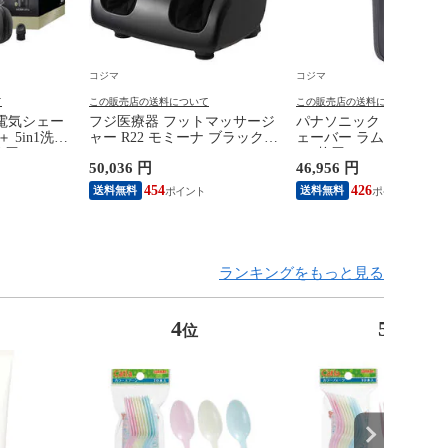
コジマ
コジマ
て
この販売店の送料について
この販売店の送料について
 電気シェー
フジ医療器 フットマッサージ
パナソニック Panasonic
 5in1洗浄
ャー R22 モミーナ ブラック
ェーバー ラムダッシュP
刃 /
KC-330
［6枚刃 /AC100V-240
50,036 円
46,956 円
50CC
フトブラック ES-L650D
454
426
送料無料
送料無料
ランキングをもっと見る
4
5
位
位