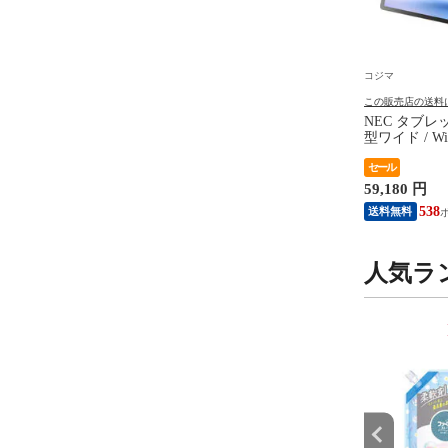
コジマ
コジマ
の送料について
この販売店の送料について
この販売店の送料
LO Wi-Fiルーター
ケルヒャー KARCHER モバイ
NEC タブレッ
ation(エアステーション)
ル高圧洗浄機 OC 5 ハンディ
型ワイド / Wi
2882＋688Mbps トライ
ジェット 1.328-142.0
レージ：256
 円
15,129 円
セール
ター ［Wi-Fi 7(be)
ズ PC-T1175
対応］ WXR9300BE6P
59,180 円
299
137
送料無料
538
送料無料
人気ラ
9
10
位
位