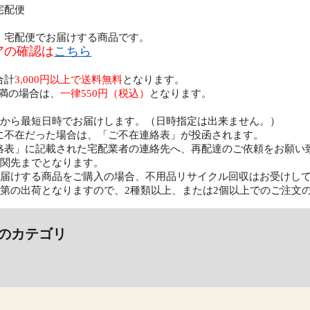
宅配便
、宅配便でお届けする商品です。
アの確認は
こちら
合計
3,000円以上で送料無料
となります。
円未満の場合は、
一律550円（税込）
となります。
日から最短日時でお届けします。（日時指定は出来ません。）
に不在だった場合は、「ご不在連絡表」が投函されます。
絡表」に記載された宅配業者の連絡先へ、再配達のご依頼をお願い
玄関先までとなります。
お届けする商品をご購入の場合、不用品リサイクル回収はお受けし
次第の出荷となりますので、2種類以上、または2個以上でのご注文
のカテゴリ