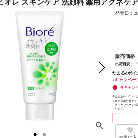
ビオレ スキンケア 洗顔料 薬用アクネケア 
発売日：
2
販売価格
出荷目安：
たまるdポイ
+キャンペー
各キャン
※たまるdポイントは
※
表示倍率は各キャ
各キャンペーンの
います。
お気に入