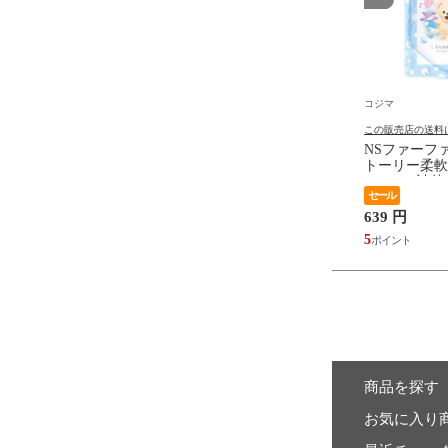
コジマ
コジマ
の送料について
この販売店の送料について
この販売店の送料
源 いつでも清潔 使い捨
その他メーカー サンタプロジ
NSファーフ
e towel(フェイスタオル)
ェクト CICA馬油フェイスマス
トーリー柔軟
プ 80枚
ク 30枚入
1200mL 詰替
473 円
セール
639 円
4
5
商品を探す
お気に入り