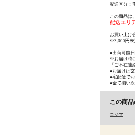
配送区分：
この商品は
配送エリ
お買い上げ
※3,000
●出荷可能
※お届け時
「ご不在連
●お届けは
●宅配便で
●全て揃い
この商品
コジマ