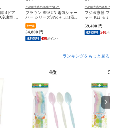
て
この販売店の送料について
この販売店の送料について
庫 4ドア
ブラウン BRAUN 電気シェー
フジ医療器 フットマッ
中冷凍室 幅
バー シリーズ9Pro＋ 5in1洗浄
ャー R22 モミーナ ブ
ャンパン
機付きモデル ［4枚刃 /
KC-330
59,400 円
セール
標準設置無料）
AC100V-240V］ 9650CC
54,800 円
540
送料無料
498
送料無料
ランキングをもっと見る
4
5
位
位