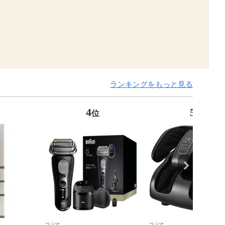
ランキングをもっと見る
4
5
位
位
コジマ
コジマ