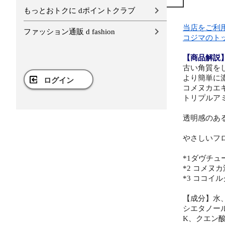
もっとおトクに dポイントクラブ
当店をご利
ファッション通販 d fashion
コジマのト
【商品解説
古い角質を
より簡単に濃
ログイン
コメヌカエキ
トリプルア
透明感のあ
やさしいフ
*1ダヴチ
*2 コメヌ
*3 ココイ
【成分】水、
シエタノール
K、クエン