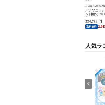
の送料について
この販売店の送料について
この販売店の送料
ク Panasonic シャワ
BUFFALO Wi-Fiルーター
パナソニック P
ド ファインベール ［マ
AirStation(エアステーション)
ン利用で 200
バブル機能］ シルバー
5764＋2882＋688Mbps トライ
定 8/7～8/16
38,980 円
224,793 円
0-S
バンドルーター ［Wi-Fi 7(be)
レビ VIERA 
/IPv6対応］ WXR9300BE6P
型 4K対応 T
 円
354
2,04
送料無料
送料無料
設置無料）
308
人気ラ
9
10
位
位