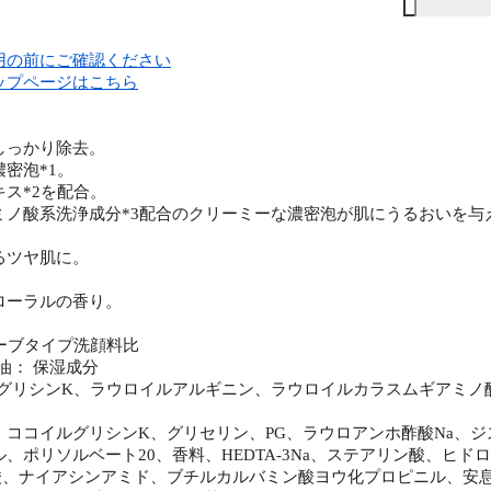
用の前にご確認ください
ップページはこちら
】
しっかり除去。
密泡*1。
ス*2を配合。
ミノ酸系洗浄成分*3配合のクリーミーな濃密泡が肌にうるおいを与
るツヤ肌に。
ローラルの香り。
ューブタイプ洗顔料比
カ油： 保湿成分
ルグリシンK、ラウロイルアルギニン、ラウロイルカラスムギアミノ酸
ココイルグリシンK、グリセリン、PG、ラウロアンホ酢酸Na、ジステ
、ポリソルベート20、香料、HEDTA-3Na、ステアリン酸、ヒドロキ
酸、ナイアシンアミド、ブチルカルバミン酸ヨウ化プロピニル、安息