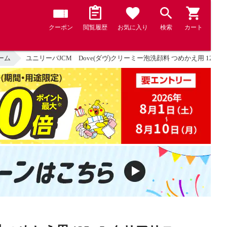
クーポン
閲覧履歴
お気に入り
検索
カート
ーム
ユニリーバJCM Dove(ダヴ)クリーミー泡洗顔料 つめかえ用 125