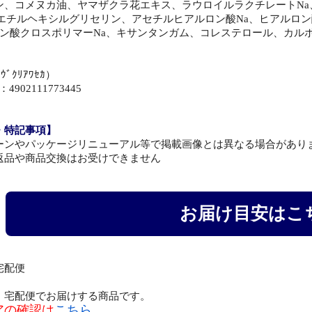
、コメヌカ油、ヤマザクラ花エキス、ラウロイルラクチレートNa、E
、エチルヘキシルグリセリン、アセチルヒアルロン酸Na、ヒアルロン
ロン酸クロスポリマーNa、キサンタンガム、コレステロール、カルボ
】
ﾞｸﾘｱﾜｾｶ）
4902111773445
・特記事項】
ーンやパッケージリニューアル等で掲載画像とは異なる場合があり
返品や商品交換はお受けできません
お届け目安はこ
宅配便
、宅配便でお届けする商品です。
アの確認は
こちら