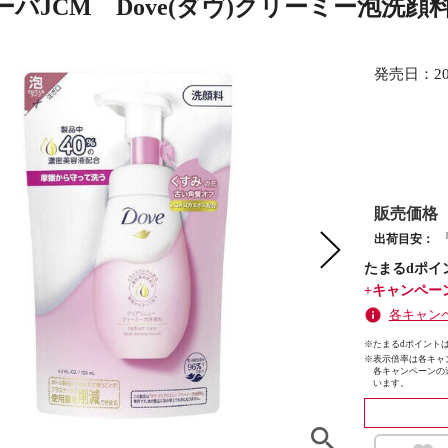
バJCM Dove(ダヴ)クリーミー泡洗顔料
発売日：
2
販売価格
出荷目安：
たまるdポイ
+キャンペー
各キャン
※たまるdポイントは
※
表示倍率は各キャ
各キャンペーンの
います。