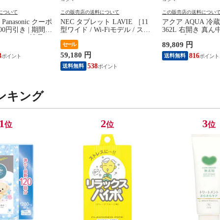
について
この販売店の送料について
この販売店の送料につい
anasonic クーポ
NEC タブレット LAVIE ［11
アクア AQUA 冷蔵
00円引き | 期間限
型ワイド / Wi-Fiモデル / スト
362L 右開き 真ん
 | Mini LED液晶テ
レージ：256GB］ サンドロー
60cm ブライトシ
89,809 円
セール
ビエラ W95C 50V
ズ PC-T1175LAC
AQR-36A-N（
V-50W95C（標準
59,180 円
3
816
送料無料
538
送料無料
ンキング
1
2
3
位
位
位