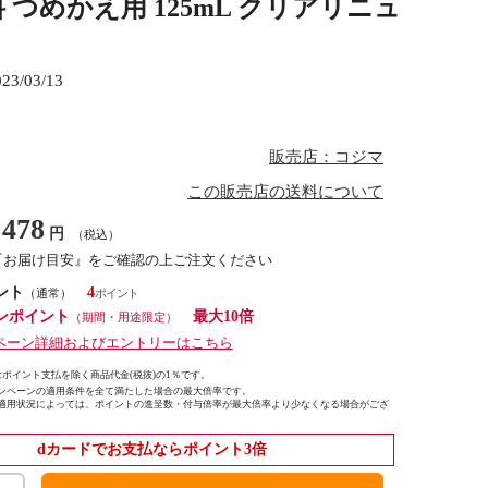
 つめかえ用 125mL クリアリニュ
023/03/13
販売店：コジマ
この販売店の送料について
478
円
（税込）
『お届け目安』をご確認の上ご注文ください
ント
4
（通常）
ンポイント
最大10倍
（期間・用途限定）
ペーン詳細およびエントリーはこちら
ポイント支払を除く商品代金(税抜)の1％です。
ンペーンの適用条件を全て満たした場合の最大倍率です。
適用状況によっては、ポイントの進呈数・付与倍率が最大倍率より少なくなる場合がござ
dカードでお支払ならポイント3倍