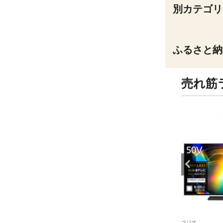
別カテゴリ
ふるさと納
売れ筋
9
10
位
位
コジマ
コジマ