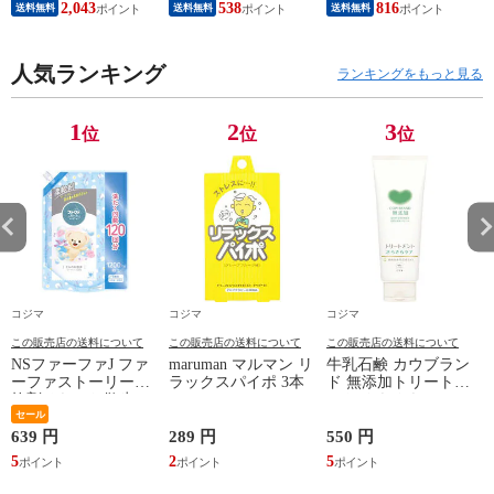
2,043
538
816
送料無料
送料無料
送料無料
50V型 4K対応 TV-
50W95C（標準設置
無料）
人気ランキング
ランキングをもっと見る
1
2
3
位
位
位
コジマ
コジマ
コジマ
この販売店の送料について
この販売店の送料について
この販売店の送料について
NSファーファJ ファ
maruman マルマン リ
牛乳石鹸 カウブラン
ーファストーリー柔
ラックスパイポ 3本
ド 無添加トリートメ
軟剤そらのお散歩
ント さらさらケア
1200mL 詰替
セール
180g
639 円
289 円
550 円
1
5
2
5
1