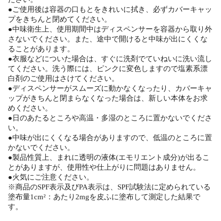
●ご使用後は容器の口もとをきれいに拭き、必ずカバーキャッ
プをきちんと閉めてください。
●中味衛生上、使用期間中はディスペンサーを容器から取り外
さないでください。また、途中で開けると中味が出にくくな
ることがあります。
●衣服などについた場合は、すぐに洗剤でていねいに洗い流し
てください。洗う際には、ピンクに変色しますので塩素系漂
白剤のご使用はさけてください。
●ディスペンサーがスムーズに動かなくなったり、カバーキャ
ップがきちんと閉まらなくなった場合は、新しい本体をお求
めください。
●日のあたるところや高温・多湿のところに置かないでくださ
い。
●中味が出にくくなる場合がありますので、低温のところに置
かないでください。
●製品性質上、まれに透明の液体(エモリエント成分)が出るこ
とがありますが、使用性や仕上がりに問題はありません。
●火気にご注意ください。
※商品のSPF表示及びPA表示は、SPF試験法に定められている
塗布量1cm²：あたり2mgを皮ふに塗布して測定した結果で
す。