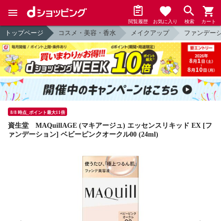
閲覧履歴
お気に入り
検索
カート
トップページ
コスメ・美容・香水
メイクアップ
ファンデー
8/8 時点_ポイント最大11倍
資生堂 MAQuillAGE (マキアージュ) エッセンスリキッド EX [フ
ァンデーション] ベビーピンクオークル00 (24ml)