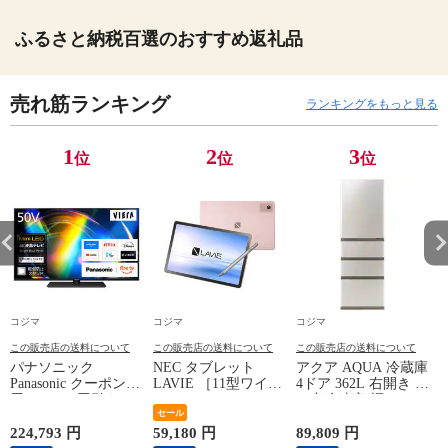
ふるさと納税百選のおすすめ返礼品
売れ筋ランキング
ランキングをもっと見る
1
2
3
位
位
位
コジマ
コジマ
コジマ
この販売店の送料について
この販売店の送料について
この販売店の送料について
パナソニック
NEC タブレット
アクア AQUA 冷蔵庫
Panasonic クーポン利
LAVIE ［11型ワイド
4ドア 362L 右開き 真
用で 20000円引き |
/ Wi-Fiモデル / スト
ん中冷凍室 幅60cm
ズ
期間限定 8/7～8/16 |
レージ：256GB］ サ
セール
ブライトシャンパン
Mini LED液晶テレビ
ンドローズ PC-
AQR-36A-N（標準設
A
224,793 円
59,180 円
89,809 円
5
VIERA ビエラ W95C
T1175LAC
置無料）
9