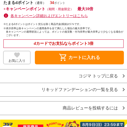
たまるdポイント
34
（通常）
+キャンペーンポイント
最大10倍
（期間・用途限定）
各キャンペーン詳細およびエントリーはこちら
※たまるdポイントはポイント支払を除く商品代金(税抜)の1％です。
※
表示倍率は各キャンペーンの適用条件を全て満たした場合の最大倍率です。
各キャンペーンの適用状況によっては、ポイントの進呈数・付与倍率が最大倍率より少なくなる場合が
ございます。
dカードでお支払ならポイント3倍
shopping_cart
カートに入れる
お気に入り
コジマ トップに戻る
リキッドファンデーションの一覧を見る
商品レビューを投稿するには