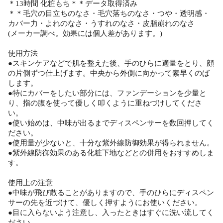
＊13時間 化粧もち＊＊データ取得済み
＊＊毛穴の目立ちのなさ・毛穴落ちのなさ・つや・透明感・
カバー力・よれのなさ・うすれのなさ・皮脂崩れのなさ
(メーカー調べ。効果には個人差があります。)
使用方法
●スキンケアなどで肌を整えた後、手のひらに適量をとり、顔
の片側ずつ仕上げます。中央から外側に向かって素早くのば
します。
●特にカバーをしたい部分には、ファンデーションを少量と
り、指の腹を使って優しく叩くように重ねづけしてくださ
い。
●使い始めは、中味が出るまでディスペンサーを数回押してく
ださい。
●使用量が少ないと、十分な紫外線防御効果が得られません。
●紫外線防御効果のある化粧下地などとの併用をおすすめしま
す。
使用上の注意
●中味が飛び散ることがありますので、手のひらにディスペン
サーの先を近づけて、優しく押すようにお使いください。
●目に入らないよう注意し、入ったときはすぐに洗い流してく
ださい。