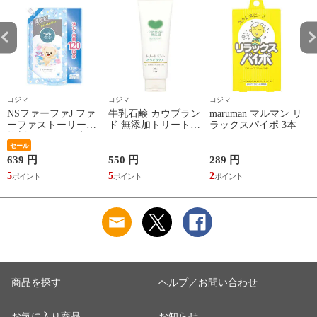
コジマ
コジマ
コジマ
NSファーファJ ファ
牛乳石鹸 カウブラン
maruman マルマン リ
ーファストーリー柔
ド 無添加トリートメ
ラックスパイポ 3本
軟剤そらのお散歩
ント さらさらケア
1200mL 詰替
セール
180g
639 円
550 円
289 円
1
5
5
2
1
商品を探す
ヘルプ／お問い合わせ
お気に入り商品
お知らせ