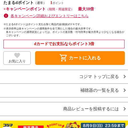
たまるdポイント
1
（通常）
+キャンペーンポイント
最大10倍
（期間・用途限定）
各キャンペーン詳細およびエントリーはこちら
※たまるdポイントはポイント支払を除く商品代金(税抜)の1％です。
※
表示倍率は各キャンペーンの適用条件を全て満たした場合の最大倍率です。
各キャンペーンの適用状況によっては、ポイントの進呈数・付与倍率が最大倍率より少なくなる場合が
ございます。
dカードでお支払ならポイント3倍
shopping_cart
カートに入れる
お気に入り
コジマ トップに戻る
補聴器の一覧を見る
商品レビューを投稿するには