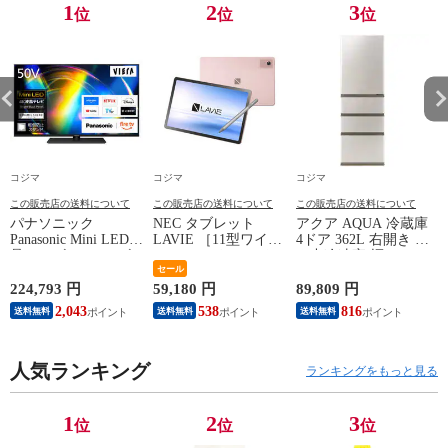
1
2
3
位
位
位
コジマ
コジマ
コジマ
この販売店の送料について
この販売店の送料について
この販売店の送料について
パナソニック
NEC タブレット
アクア AQUA 冷蔵庫
Panasonic Mini LED液
LAVIE ［11型ワイド
4ドア 362L 右開き 真
晶テレビ VIERA ビ
/ Wi-Fiモデル / スト
ん中冷凍室 幅60cm
ズ
エラ W95C 50V型 4K
レージ：256GB］ サ
セール
ブライトシャンパン
対応 4Kチューナー内
ンドローズ PC-
AQR-36A-N（標準設
A
224,793 円
59,180 円
89,809 円
5
蔵 YouTube対応
T1175LAC
置無料）
9
2,043
538
816
送料無料
送料無料
送料無料
Bluetooth対応 TV-
50W95C（標準設置
無料）
人気ランキング
ランキングをもっと見る
1
2
3
位
位
位