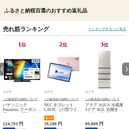
ふるさと納税百選のおすすめ返礼品
売れ筋ランキング
ランキングをもっと見る
1
2
3
位
位
位
コジマ
コジマ
コジマ
この販売店の送料について
この販売店の送料について
この販売店の送料について
パナソニック
NEC タブレット
アクア AQUA 冷蔵庫
Panasonic クーポン利
LAVIE ［11型ワイド
4ドア 362L 右開き 真
用で 20000円引き |
/ Wi-Fiモデル / スト
ん中冷凍室 幅60cm
ズ
期間限定 8/7～8/16 |
レージ：256GB］ サ
セール
ブライトシャンパン
Mini LED液晶テレビ
ンドローズ PC-
AQR-36A-N（標準設
A
224,793 円
59,180 円
89,809 円
5
VIERA ビエラ W95C
T1175LAC
置無料）
9