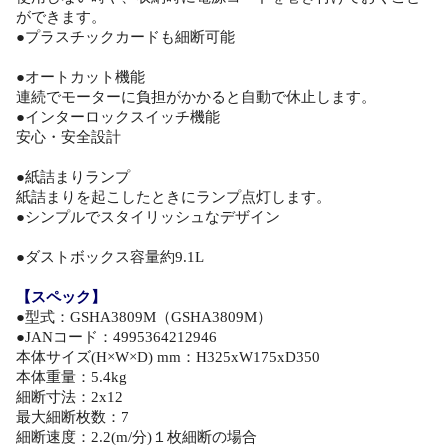
ができます。
●プラスチックカードも細断可能
●オートカット機能
連続でモーターに負担がかかると自動で休止します。
●インターロックスイッチ機能
安心・安全設計
●紙詰まりランプ
紙詰まりを起こしたときにランプ点灯します。
●シンプルでスタイリッシュなデザイン
●ダストボックス容量約9.1L
【スペック】
●型式：GSHA3809M（GSHA3809M）
●JANコード：4995364212946
本体サイズ(H×W×D) mm：H325xW175xD350
本体重量：5.4kg
細断寸法：2x12
最大細断枚数：7
細断速度：2.2(m/分)１枚細断の場合