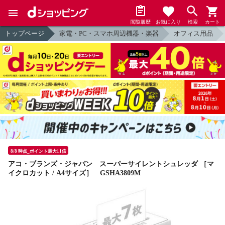
閲覧履歴
お気に入り
検索
カート
トップページ
家電・PC・スマホ周辺機器・楽器
オフィス用品
8/8 時点_ポイント最大11倍
アコ・ブランズ・ジャパン スーパーサイレントシュレッダ ［マ
イクロカット / A4サイズ］ GSHA3809M