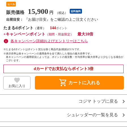
セール
15,900
販売価格
送料無料
円
（税込）
『お届け目安』をご確認の上ご注文ください
出荷目安：
たまるdポイント
144
（通常）
+キャンペーンポイント
最大10倍
（期間・用途限定）
各キャンペーン詳細およびエントリーはこちら
※たまるdポイントはポイント支払を除く商品代金(税抜)の1％です。
※
表示倍率は各キャンペーンの適用条件を全て満たした場合の最大倍率です。
各キャンペーンの適用状況によっては、ポイントの進呈数・付与倍率が最大倍率より少なくなる場合が
ございます。
dカードでお支払ならポイント3倍
shopping_cart
カートに入れる
お気に入り
コジマ トップに戻る
シュレッダーの一覧を見る