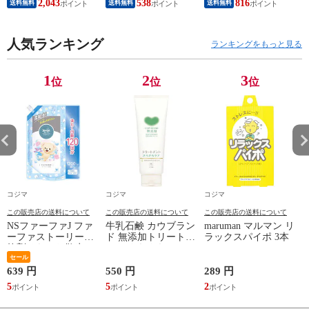
2,043
538
816
送料無料
送料無料
送料無料
50V型 4K対応 TV-
50W95C（標準設置
無料）
人気ランキング
ランキングをもっと見る
1
2
3
位
位
位
コジマ
コジマ
コジマ
この販売店の送料について
この販売店の送料について
この販売店の送料について
NSファーファJ ファ
牛乳石鹸 カウブラン
maruman マルマン リ
ーファストーリー柔
ド 無添加トリートメ
ラックスパイポ 3本
軟剤そらのお散歩
ント さらさらケア
1200mL 詰替
セール
180g
639 円
550 円
289 円
1
5
5
2
1