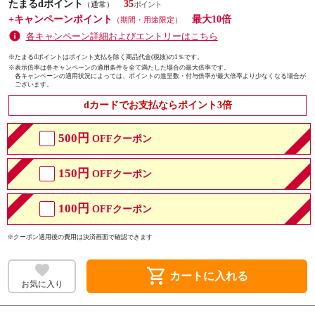
たまるdポイント
35
（通常）
+キャンペーンポイント
最大10倍
（期間・用途限定）
各キャンペーン詳細およびエントリーはこちら
※たまるdポイントはポイント支払を除く商品代金(税抜)の1％です。
※
表示倍率は各キャンペーンの適用条件を全て満たした場合の最大倍率です。
各キャンペーンの適用状況によっては、ポイントの進呈数・付与倍率が最大倍率より少なくなる場合が
ございます。
dカードでお支払ならポイント3倍
500円
OFFクーポン
150円
OFFクーポン
100円
OFFクーポン
※クーポン適用後の費用は決済画面で確認できます
shopping_cart
カートに入れる
お気に入り