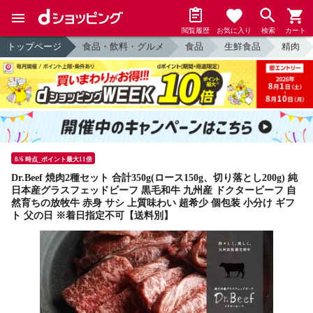
閲覧履歴
お気に入り
検索
カート
トップページ
食品・飲料・グルメ
食品
生鮮食品
精肉
8/6 時点_ポイント最大11倍
Dr.Beef 焼肉2種セット 合計350g(ロース150g、切り落とし200g) 純
日本産グラスフェッドビーフ 黒毛和牛 九州産 ドクタービーフ 自
然育ちの放牧牛 赤身 サシ 上質味わい 超希少 個包装 小分け ギフ
ト 父の日 ※着日指定不可【送料別】