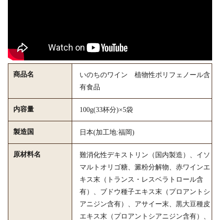
商品名
いのちのワイン 植物性ポリフェノール含
有食品
内容量
100g(33杯分)×5袋
製造国
日本(加工地:福岡)
原材料名
難消化性デキストリン（国内製造）、イソ
マルトオリゴ糖、澱粉分解物、赤ワインエ
キス末（トランス・レスベラトロール含
有）、ブドウ種子エキス末（プロアントシ
アニジン含有）、アサイー末、黒大豆種皮
エキス末（プロアントシアニジン含有）、