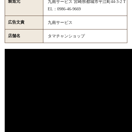
製造元
九南サービス 宮崎県都城市平江町44-3-2 T
EL：0986-46-9669
広告文責
九南サービス
店舗名
タマチャンショップ