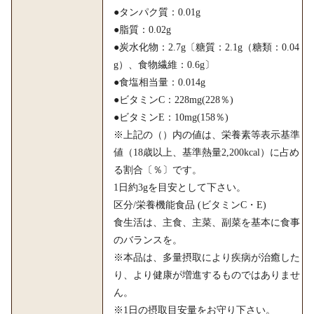
●タンパク質：0.01g
●脂質：0.02g
●炭水化物：2.7g〔糖質：2.1g（糖類：0.04
g）、食物繊維：0.6g〕
●食塩相当量：0.014g
●ビタミンC：228mg(228％)
●ビタミンE：10mg(158％)
※上記の（）内の値は、栄養素等表示基準
値（18歳以上、基準熱量2,200kcal）に占め
る割合〔％〕です。
1日約3gを目安として下さい。
区分/栄養機能食品 (ビタミンC・E)
食生活は、主食、主菜、副菜を基本に食事
のバランスを。
※本品は、多量摂取により疾病が治癒した
り、より健康が増進するものではありませ
ん。
※1日の摂取目安量をお守り下さい。