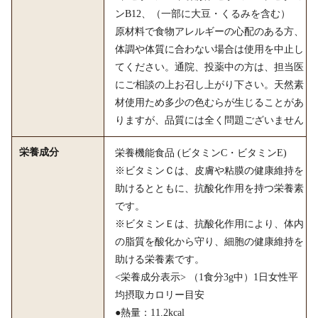
ンB12、（一部に大豆・くるみを含む）
原材料で食物アレルギーの心配のある方、
体調や体質に合わない場合は使用を中止し
てください。通院、投薬中の方は、担当医
にご相談の上お召し上がり下さい。天然素
材使用ため多少の色むらが生じることがあ
りますが、品質には全く問題ございません
栄養成分
栄養機能食品 (ビタミンC・ビタミンE)
※ビタミンＣは、皮膚や粘膜の健康維持を
助けるとともに、抗酸化作用を持つ栄養素
です。
※ビタミンＥは、抗酸化作用により、体内
の脂質を酸化から守り、細胞の健康維持を
助ける栄養素です。
<栄養成分表示> （1食分3g中）1日女性平
均摂取カロリー目安
●熱量：11.2kcal