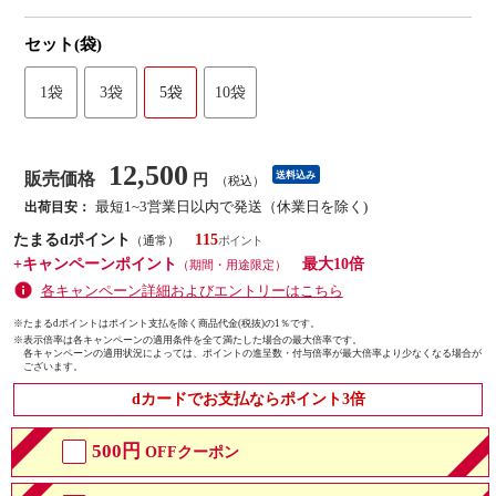
セット(袋)
1袋
3袋
5袋
10袋
12,500
販売価格
送料込み
円
（税込）
最短1~3営業日以内で発送（休業日を除く)
出荷目安：
たまるdポイント
115
（通常）
+キャンペーンポイント
最大10倍
（期間・用途限定）
各キャンペーン詳細およびエントリーはこちら
※たまるdポイントはポイント支払を除く商品代金(税抜)の1％です。
※
表示倍率は各キャンペーンの適用条件を全て満たした場合の最大倍率です。
各キャンペーンの適用状況によっては、ポイントの進呈数・付与倍率が最大倍率より少なくなる場合が
ございます。
dカードでお支払ならポイント3倍
500円
OFFクーポン