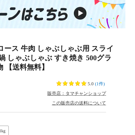
ロース 牛肉 しゃぶしゃぶ用 スライ
鍋 しゃぶしゃぶ すき焼き 500グラ
り物 【送料無料】
5.0
(1件)
販売店：タマチャンショップ
この販売店の送料について
1kg