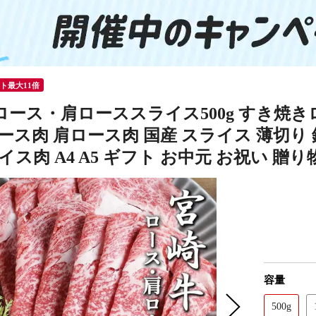
ント最大11倍
ロース・肩ローススライス500g すき焼き
ース肉 肩ロース肉 国産 スライス 薄切り 
イス肉 A4 A5 ギフト お中元 お祝い 贈
容量
500g