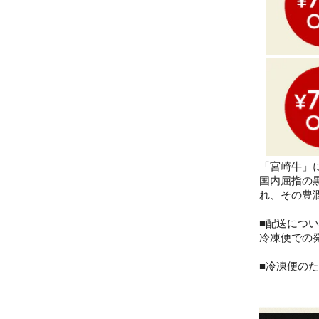
「宮崎牛」
国内屈指の
れ、その豊
■配送につ
冷凍便での
■冷凍便の