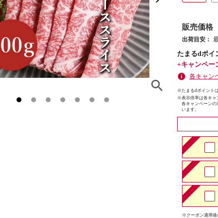
販売価格
出荷目安：
たまるdポイ
+キャンペー
各キャン
※たまるdポイントは
※
表示倍率は各キャ
各キャンペーンの
います。
※クーポン適用後