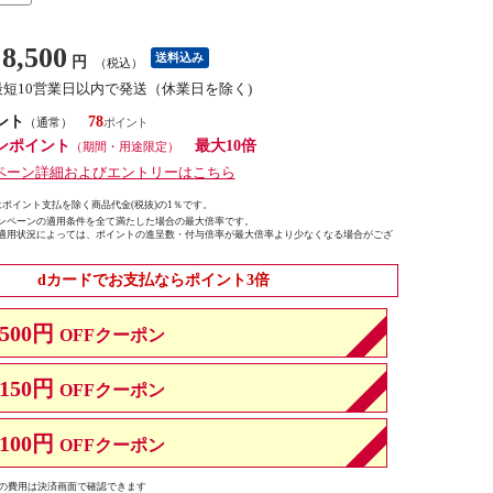
8,500
送料込み
円
（税込）
最短10営業日以内で発送（休業日を除く)
ント
78
（通常）
ンポイント
最大10倍
（期間・用途限定）
ペーン詳細およびエントリーはこちら
ポイント支払を除く商品代金(税抜)の1％です。
ンペーンの適用条件を全て満たした場合の最大倍率です。
適用状況によっては、ポイントの進呈数・付与倍率が最大倍率より少なくなる場合がござ
dカードでお支払ならポイント3倍
500円
OFFクーポン
150円
OFFクーポン
100円
OFFクーポン
の費用は決済画面で確認できます