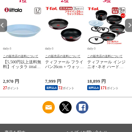
位
位
位
daily-3
daily-3
daily-3
da
この販売店の送料について
この販売店の送料について
この販売店の送料について
【5,500円以上送料無
ティファール フライ
ティファール インジ
料】イッタラ iittala
パン26cm + ウォック
ニオ･ネオ ハードチ
ティーマ
パン26cm インジニ
タニウム･インテンス
（TEEMA） 17cm ア
オ･ネオ ヴィンテー
フライパン セット9
イスブルー プレート
ジボルドー･インテン
点 L43891 + フライ
2,970 円
7,999 円
18,899 円
2
北欧 食器 ita12-c043
ス 単品 オリジナル2
パン22cm + バタフラ
27
72
171
送料込み
送料込み
点セット ガス ガス
イガラスぶた 26cm付
応
火専用 直火 kt1
き オリジナル11点セ
L43905 + L43977 T-
ット ガス ガス火専
算
fal 【北海道・沖縄は
用 直火 T-fal 【北海
990円加算】 tfa0098-
道・沖縄は990円加
13c2630
算】 tfa0098-
2009c2222