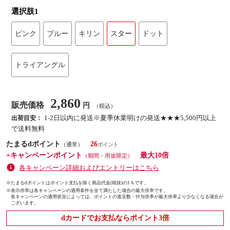
選択肢1
ピンク
ブルー
キリン
スター
ドット
トライアングル
2,860
販売価格
円
（税込）
1-2日以内に発送※夏季休業明けの発送★★★5,500円以上
出荷目安：
で送料無料
たまるdポイント
26
（通常）
+キャンペーンポイント
最大10倍
（期間・用途限定）
各キャンペーン詳細およびエントリーはこちら
※たまるdポイントはポイント支払を除く商品代金(税抜)の1％です。
※
表示倍率は各キャンペーンの適用条件を全て満たした場合の最大倍率です。
各キャンペーンの適用状況によっては、ポイントの進呈数・付与倍率が最大倍率より少なくなる場合が
ございます。
dカードでお支払ならポイント3倍