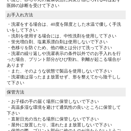
医師の診断を受けて下さい
お手入れ方法
・洗濯をする場合は、40度を限度とした水温で優しく手洗
いをして下さい
・洗剤を使用する場合には、中性洗剤を使用して下さい
・蛍光増白剤、塩素系漂白剤は使用しないで下さい
・色移りを防ぐため、他の物とは分けて洗って下さい
・洗濯の繰り返しや洗濯表示の条件以外でのお手入れを行
った場合、プリント部分がひび割れ、剥離が起こる場合が
あります
・また、そのような状態で製品を使用しないで下さい
・洗濯後は湿ったまま放置せず、形を整えてから陰干しし
て下さい
保管方法
・お子様の手の届く場所に保管しないで下さい
・高温多湿な環境を避けて通気性の良いところに保管して
下さい
・直射日光の当たる場所に保管しないで下さい
・屋外に放置したり、濡れたまま放置しないで下さい
・保管の際、プリント部分に他のものが当たらないようご