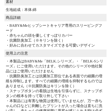
素材
生地組成：本体:綿
商品詳細
・BABY&Meヒップシートキャリア専用のスリーピングフ
ード
・赤ちゃんの頭を優しくすっぽりカバー
・抗菌防臭加工（※キリンを除く）
・好みに合わせてカスタマイズできる可愛いデザイン
使用上の注意
・本製品はBABY&Me「BELK.シリーズ」・「BELK-Sシリ
ーズ」にご使用いただけます。その他のシリーズや他社製
品にはご使用いただけません
・抗菌防臭加工とは抗菌加工部位である表面での細菌の増
殖を抑制します。すべての細菌の増殖を抑制するものでは
ありません（※抗菌防臭はキリンを除く）
・スナップボタンの着脱は生地を引張らずに、スナップボ
タンの根本を持って取り外して下さい
・本製品には有害な物質は使用していませんが、万一赤ち
ゃんの口などに剥離したプリントが入った場合は直ちに洗
い流し、赤ちゃんの健康状態に異変が感じられる時は必ず