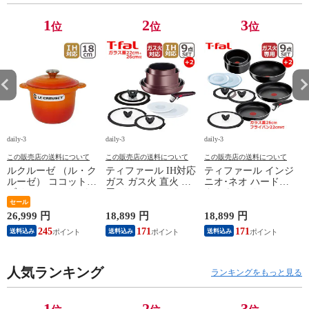
1
2
3
位
位
位
daily-3
daily-3
daily-3
da
この販売店の送料について
この販売店の送料について
この販売店の送料について
ルクルーゼ （ル・ク
ティファール IH対応
ティファール インジ
ルーゼ） ココットエ
ガス ガス火 直火 兼
ニオ･ネオ ハードチ
ブリィ 18cm インナ
用 インジニオ･ネオ
タニウム･インテンス
ーリッド付き オレン
セール
IHマロンブラウン･
フライパン セット9
ジ ホーロー鍋 IH対
アンリミテッド セッ
点 L43891 + フライ
26,999 円
18,899 円
18,899 円
1
応 直火（ガス火）対
ト9 L38591 + バタフ
パン22cm + バタフラ
245
171
171
送料込み
送料込み
送料込み
応 Le Creuset【北海
ライガラスぶた
イガラスぶた 26cm付
4
道・沖縄は990円加
22cm/26cm 付き 11点
き オリジナル11点セ
算】 lec8301si
セット T-fal IH対応
ット ガス ガス火専
円
人気ランキング
ガス ガス火 直火 兼
用 直火 T-fal 【北海
ランキングをもっと見る
用 【北海道・沖縄は
道・沖縄は990円加
990円加算】 tfa0098-
算】 tfa0098-
067
2009c2222
1
2
3