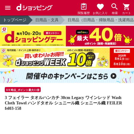
閲覧履歴
お気に入り
検索
カート
トップページ
日用品・文具
日用品（日用品・掃除用品・洗濯用品
8/8 時点_ポイント最大11倍
3 フェイラー タオルハンカチ 30cm Legacy ワインレッド Wash
Cloth Towel ハンドタオル シュニール織 シェニール織 FEILER
fel03-158