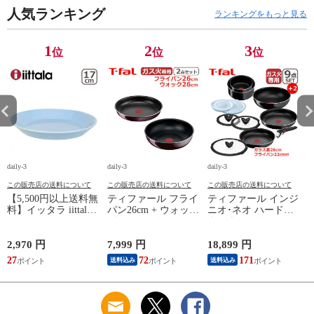
算】 lec8301si
セット T-fal IH対応
ット ガス ガス火専
円
人気ランキング
ガス ガス火 直火 兼
用 直火 T-fal 【北海
ランキングをもっと見る
用 【北海道・沖縄は
道・沖縄は990円加
990円加算】 tfa0098-
算】 tfa0098-
067
2009c2222
1
2
3
位
位
位
daily-3
daily-3
daily-3
da
この販売店の送料について
この販売店の送料について
この販売店の送料について
【5,500円以上送料無
ティファール フライ
ティファール インジ
料】イッタラ iittala
パン26cm + ウォック
ニオ･ネオ ハードチ
ティーマ
パン26cm インジニ
タニウム･インテンス
（TEEMA） 17cm ア
オ･ネオ ヴィンテー
フライパン セット9
イスブルー プレート
ジボルドー･インテン
点 L43891 + フライ
2,970 円
7,999 円
18,899 円
2
北欧 食器 ita12-c043
ス 単品 オリジナル2
パン22cm + バタフラ
27
72
171
送料込み
送料込み
点セット ガス ガス
イガラスぶた 26cm付
応
火専用 直火 kt1
き オリジナル11点セ
L43905 + L43977 T-
ット ガス ガス火専
算
fal 【北海道・沖縄は
用 直火 T-fal 【北海
990円加算】 tfa0098-
道・沖縄は990円加