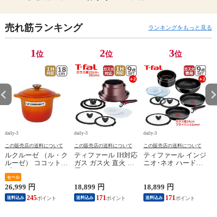
売れ筋ランキング
ランキングをもっと見る
1
2
3
位
位
位
daily-3
daily-3
daily-3
da
この販売店の送料について
この販売店の送料について
この販売店の送料について
ルクルーゼ （ル・ク
ティファール IH対応
ティファール インジ
ルーゼ） ココットエ
ガス ガス火 直火 兼
ニオ･ネオ ハードチ
ブリィ 18cm インナ
用 インジニオ･ネオ
タニウム･インテンス
ーリッド付き オレン
セール
IHマロンブラウン･
フライパン セット9
ジ ホーロー鍋 IH対
アンリミテッド セッ
点 L43891 + フライ
26,999 円
18,899 円
18,899 円
1
応 直火（ガス火）対
ト9 L38591 + バタフ
パン22cm + バタフラ
245
171
171
送料込み
送料込み
送料込み
応 Le Creuset【北海
ライガラスぶた
イガラスぶた 26cm付
4
道・沖縄は990円加
22cm/26cm 付き 11点
き オリジナル11点セ