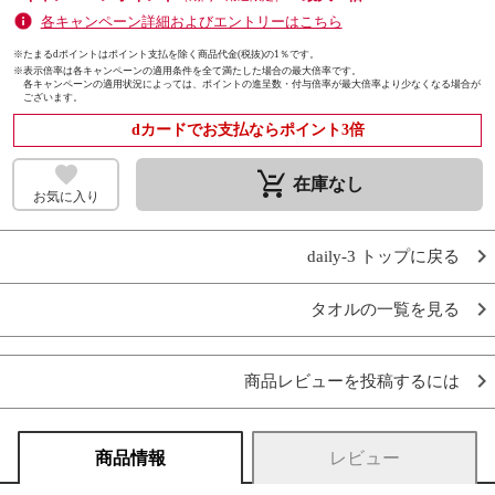
各キャンペーン詳細およびエントリーはこちら
※たまるdポイントはポイント支払を除く商品代金(税抜)の1％です。
※
表示倍率は各キャンペーンの適用条件を全て満たした場合の最大倍率です。
各キャンペーンの適用状況によっては、ポイントの進呈数・付与倍率が最大倍率より少なくなる場合が
ございます。
dカードでお支払ならポイント3倍
remove_shopping_cart
在庫なし
お気に入り
daily-3 トップに戻る
タオルの一覧を見る
商品レビューを投稿するには
商品情報
レビュー