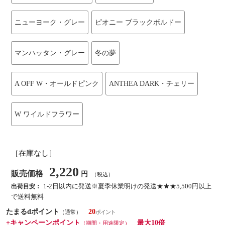
ニューヨーク・グレー
ピオニー ブラックボルドー
マンハッタン・グレー
冬の夢
A OFF W・オールドピンク
ANTHEA DARK・チェリー
W ワイルドフラワー
［在庫なし］
2,220
販売価格
円
（税込）
1-2日以内に発送※夏季休業明けの発送★★★5,500円以上
出荷目安：
で送料無料
たまるdポイント
20
（通常）
+キャンペーンポイント
最大10倍
（期間・用途限定）